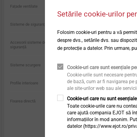
Technical details & coatings
BCA, profile trapezoid
Fațade ventilate
Setările cookie-urilor pe
lemn
Structural components
Pentru cerințe special
Sisteme de siguranță
made of plastics
Pentru reducerea punț
Folosim cookie-uri pentru a vă permite
Proprietăți
despre dvs., setările dvs. sau dispozi
Accesorii sisteme de
Material plastic de în
siguranță
de protecție a datelor. Prin urmare, p
Patru dinți supliment
membranei de acoper
Sisteme scurgere
Cookie-uri care sunt esențiale pen
Design telescopic pen
Cookie-urile sunt necesare pentr
Pentru grosimi ale ma
de bază, cum ar fi navigarea pe p
Profile interioare
FBS-R și JBS-R) și p
ale site-urilor web sau ale servici
Design telescopic, pr
Cookie-uri care nu sunt esențiale
Fixarea directă
traficului, chiar și în
Toate cookie-urile care nu contea
Conform cerințelor V
care ajută compania EJOT să înțel
18531 privind reziste
informațiilor în mod anonim. Pute
Notă
datelor (https://www.ejot.ro/priv
În combinație cu șu