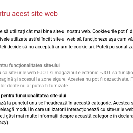
ale din oțel, lemn și materiale pe bază de
Product d
ntru acest site web
ETA-07/0
e de rezistență la sarcini impuse
EPD Flat 
ilor termice
 să utilizați cât mai bine site-ul nostru web. Cookie-urile pot fi 
tivele utilizate astfel încât site-ul web să funcționeze așa cum vă
altă calitate
uteți decide să nu acceptați anumite cookie-uri. Puteți personaliza
ari sub cap asigură o fixare maximă a
iș
tru funcționalitatea site-ului
tru rezistență la sarcini impuse
u ca site-urile web EJOT și magazinul electronic EJOT să funcțio
terialului izolant de până la 590 mm (cu
agină și accesul la zone sigure. Acestea nu pot fi dezactivate. F
ână la 605 mm (cu TKR)
ilor dorite nu ar putea fi furnizate.
evine ieșirea capului șurubului din cauza
 pentru funcționalitatea site-ului
 cazul materialelor izolante moi
ză la punctul unu se încadrează în această categorie. Acestea sun
OB și clasei de aplicare K2 conform DIN
eagă modul în care utilizatorii interacționează cu site-urile web
nța la coroziune
ți găsi mai multe informații despre această categorie în declaraț
acy).
®
ruburi EJOT Dabo
/ cu șuruburi pentru