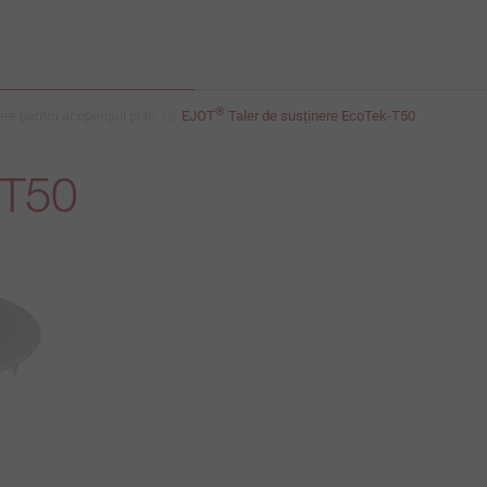
®
ere pentru acoperișul plan
EJOT
Taler de susținere EcoTek-T50
-T50