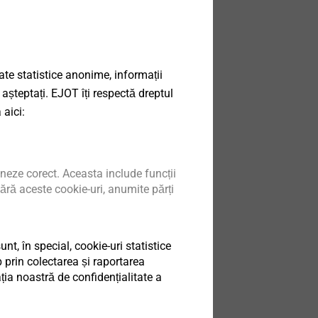
ata sheet.pdf
236 KB
013.pdf
3 MB
roof fastening systems.pdf
1022 KB
date statistice anonime, informații
 așteptați. EJOT îți respectă dreptul
 aici:
neze corect. Aceasta include funcții
ără aceste cookie-uri, anumite părți
t, în special, cookie-uri statistice
 prin colectarea și raportarea
ia noastră de confidențialitate a