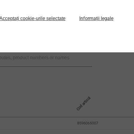
Informații legale
Acceptați cookie-urile selectate
Cod articol
8596065007