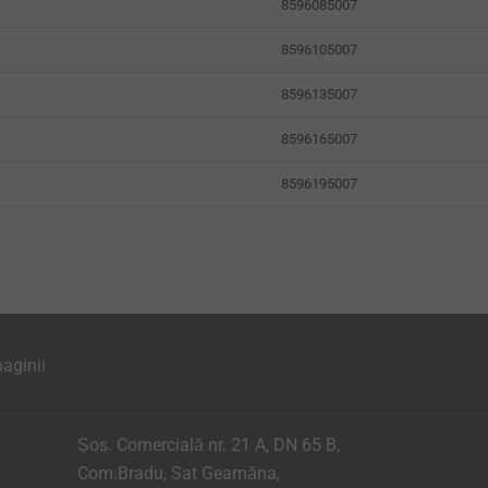
8596085007
8596105007
8596135007
8596165007
8596195007
aginii
Șos. Comercială nr. 21 A, DN 65 B,
Com.Bradu, Sat Geamăna,