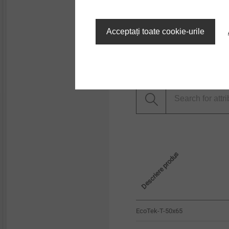
beton și BCA
Acceptați toate cookie-urile
Filtru
Descriere produs
EcoTek-T-50x65