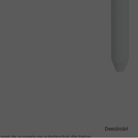
Descărcări
nei de acoperiș pe substructuri din beton,