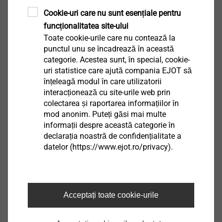
Rozetă VT 90
Cookie-uri care nu sunt esențiale pentru
Scule și accesorii ETICS
funcționalitatea site-ului
Toate cookie-urile care nu contează la
Vizualizare produs
punctul unu se încadrează în această
categorie. Acestea sunt, în special, cookie-
uri statistice care ajută compania EJOT să
înțeleagă modul în care utilizatorii
interacționează cu site-urile web prin
colectarea și raportarea informațiilor în
SBL 140 plus
mod anonim. Puteți găsi mai multe
Scule și accesorii ETICS
informații despre această categorie în
declarația noastră de confidențialitate a
Vizualizare produs
datelor (https://www.ejot.ro/privacy).
Acceptați toate cookie-urile
®
ejotherm
STR Rondea EPS
Scule și accesorii ETICS