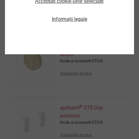
Acceptați cookie-urile selectate
Vizualizare produs
Informații legale
®
ejotherm
STR Rondea
MIWO
Scule și accesorii ETICS
Vizualizare produs
®
ejotherm
STR Dop
polistiren
Scule și accesorii ETICS
Vizualizare produs