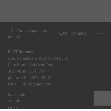
Partea superioara a
paginii
EJOT Romania
Șos. Comercială nr. 21 A, DN 65 B,
Com.Bradu, Sat Geamăna,
Jud. Argeș, RO-117141
phone:
+40 248 2238 - 86
e-mail:
infoRO@ejot.com
Facebook
Youtube
LinkedIn