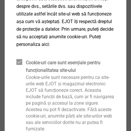
despre dvs., setările dvs. sau dispozitivele
utilizate astfel încât site-ul web să funcționeze
Rozetă SBH-T 65/25
așa cum vă așteptați. EJOT îți respectă dreptul
Scule și accesorii ETICS
de protecție a datelor. Prin urmare, puteți decide
să nu acceptați anumite cookie-uri. Puteți
Vizualizare produs
personaliza aici:
Cookie-uri care sunt esențiale pentru
funcționalitatea site-ului
®
ejotherm
STR-tool biți de
Cookie-urile sunt necesare pentru ca site-
rezervă
urile web EJOT și magazinul electronic
Scule și accesorii ETICS
EJOT să funcționeze corect. Aceasta
include funcții de bază, cum ar fi navigarea
Vizualizare produs
pe pagină și accesul la zone sigure.
Acestea nu pot fi dezactivate. Fără aceste
cookie-uri, anumite părți ale site-urilor web
sau ale serviciilor dorite nu ar putea fi
furnizate.