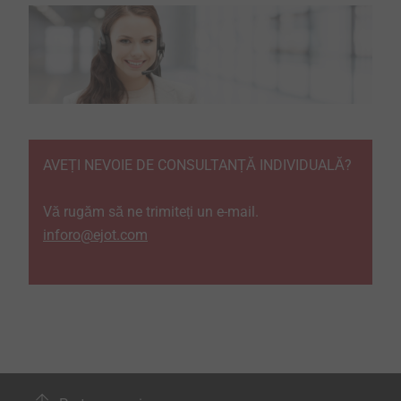
AVEȚI NEVOIE DE CONSULTANȚĂ INDIVIDUALĂ?
Vă rugăm să ne trimiteți un e-mail.
inforo@ejot.com