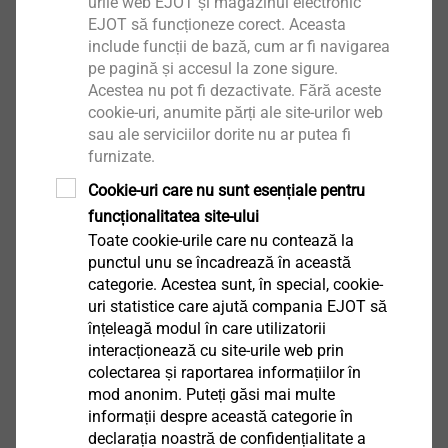
urile web EJOT și magazinul electronic
Elemente de fixare pentru plăci
EJOT să funcționeze corect. Aceasta
izolatoare
include funcții de bază, cum ar fi navigarea
pe pagină și accesul la zone sigure.
Acestea nu pot fi dezactivate. Fără aceste
cookie-uri, anumite părți ale site-urilor web
sau ale serviciilor dorite nu ar putea fi
furnizate.
Produse
Cookie-uri care nu sunt esențiale pentru
funcționalitatea site-ului
Toate cookie-urile care nu contează la
punctul unu se încadrează în această
categorie. Acestea sunt, în special, cookie-
uri statistice care ajută compania EJOT să
înțeleagă modul în care utilizatorii
interacționează cu site-urile web prin
colectarea și raportarea informațiilor în
mod anonim. Puteți găsi mai multe
informații despre această categorie în
declarația noastră de confidențialitate a