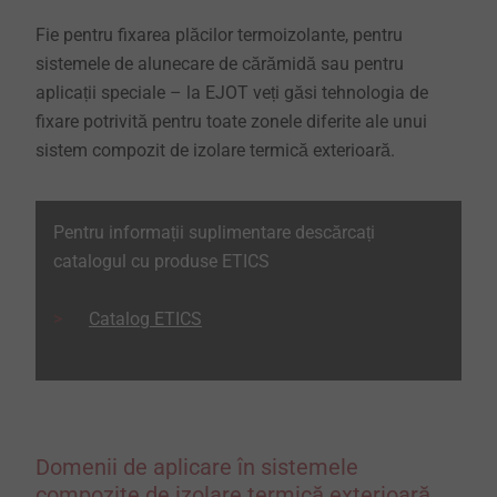
Fie pentru fixarea plăcilor termoizolante, pentru
sistemele de alunecare de cărămidă sau pentru
aplicații speciale – la EJOT veți găsi tehnologia de
fixare potrivită pentru toate zonele diferite ale unui
sistem compozit de izolare termică exterioară.
Pentru informații suplimentare descărcați
catalogul cu produse ETICS
​​​​​​​Catalog ETICS
Domenii de aplicare în sistemele
compozite de izolare termică exterioară