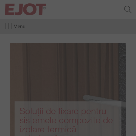
Menu
Soluții de fixare pentru
sistemele compozite de
izolare termică