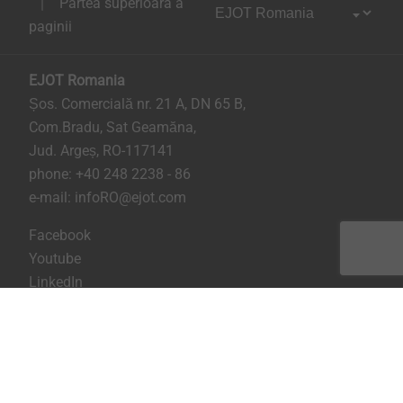
Partea superioara a
paginii
EJOT Romania
Șos. Comercială nr. 21 A, DN 65 B,
Com.Bradu, Sat Geamăna,
Jud. Argeș, RO-117141
phone:
+40 248 2238 - 86
e-mail:
infoRO@ejot.com
Facebook
Youtube
LinkedIn
Imprima
Confidentialitate
Termeni & Conditii