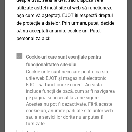
despre dvs., setările dvs. sau dispozitivele
utilizate astfel încât site-ul web să funcționeze
așa cum vă așteptați. EJOT îți respectă dreptul
de protecție a datelor. Prin urmare, puteți decide
Ascultă acum
să nu acceptați anumite cookie-uri. Puteți
personaliza aici:
Cookie-uri care sunt esențiale pentru
funcționalitatea site-ului
Cookie-urile sunt necesare pentru ca site-
urile web EJOT și magazinul electronic
EJOT să funcționeze corect. Aceasta
include funcții de bază, cum ar fi navigarea
pe pagină și accesul la zone sigure.
Acestea nu pot fi dezactivate. Fără aceste
cookie-uri, anumite părți ale site-urilor web
sau ale serviciilor dorite nu ar putea fi
furnizate.
Certificare FM Approval pentru