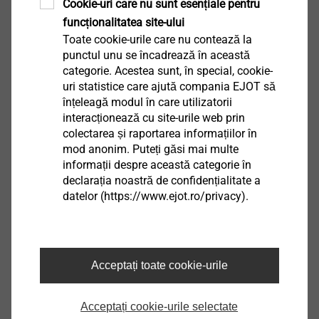
Cookie-uri care nu sunt esențiale pentru
acoperișuri plate
funcționalitatea site-ului
Toate cookie-urile care nu contează la
EJOT primește aprobarea FM pentru produsele
punctul unu se încadrează în această
categorie. Acestea sunt, în special, cookie-
care fac parte din categoria ''Acoperișuri plate''. O
uri statistice care ajută compania EJOT să
gamă largă de sisteme de fixare EJOT pentru
înțeleagă modul în care utilizatorii
acoperișurile plate au fost testate și aprobate de
interacționează cu site-urile web prin
către Institutul American de Testare FM
colectarea și raportarea informațiilor în
Approvals în combinație cu diferite tipuri de
mod anonim. Puteți găsi mai multe
membrane pentru acoperiș.
informații despre această categorie în
declarația noastră de confidențialitate a
datelor (https://www.ejot.ro/privacy).
Citiți mai mult
Acceptați toate cookie-urile
Acceptați cookie-urile selectate