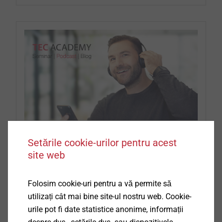
Setările cookie-urilor pentru acest
TEC ACADEMY Podcast
site web
​​​​​​În seria de podcasturi EJOT TEC ACADEMY, puteți
Folosim cookie-uri pentru a vă permite să
afla mai multe despre tendințele și subiectele
utilizați cât mai bine site-ul nostru web. Cookie-
actuale din industria construcțiilor și despre
urile pot fi date statistice anonime, informații
soluțiile de fixare asociate.