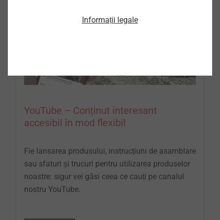
Informații legale
YouTube – Conținut interesant
accesibil în mod flexibil
Fie lansarea produsului, instrucțiuni de asamblare
sau sfaturi și trucuri pentru utilizarea produselor
noastre: sigur vei găsi ceea ce cauți pe canalul
nostru YouTube.