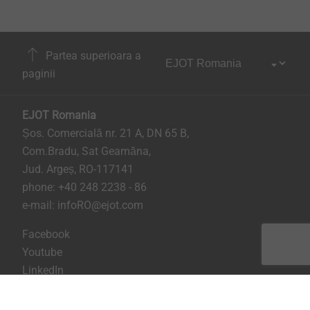
Partea superioara a
paginii
EJOT Romania
Șos. Comercială nr. 21 A, DN 65 B,
Com.Bradu, Sat Geamăna,
Jud. Argeș, RO-117141
phone:
+40 248 2238 - 86
e-mail:
infoRO@ejot.com
Facebook
Youtube
LinkedIn