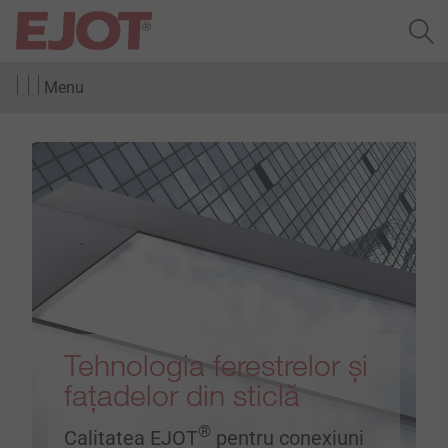
Menu
Tehnologia ferestrelor și
fațadelor din sticlă
®
Calitatea EJOT
pentru conexiuni