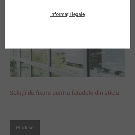
Informații legale
Soluții de fixare pentru fațadele din sticlă
Produse