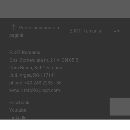
Partea superioara a
paginii
EJOT Romania
Șos. Comercială nr. 21 A, DN 65 B,
Com.Bradu, Sat Geamăna,
Jud. Argeș, RO-117141
phone:
+40 248 2238 - 86
e-mail:
infoRO@ejot.com
Facebook
Youtube
LinkedIn