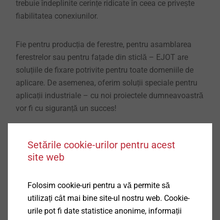
trebuie îndeplinite cerințe ridicate în ceea ce privește
fiabilitatea conexiunilor.
Fie pentru producția de ferestre, pentru asamblarea
ferestrelor sau pentru fațade din sticlă – EJOT are
soluțiile de fixare potrivite pentru toate domeniile de
aplicare. De asemenea, oferim soluții speciale pentru
aplicații industriale – cu noi proiectele dumneavoastră
vor fi cu siguranță un succes!
Setările cookie-urilor pentru acest
Domenii de aplicare în tehnologia
site web
ferestrelor și fațadelor din sticlă
Folosim cookie-uri pentru a vă permite să
utilizați cât mai bine site-ul nostru web. Cookie-
urile pot fi date statistice anonime, informații