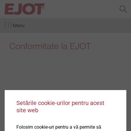
Menu
Conformitate la EJOT
Cu 100 de ani în urmă, când Adolf Böhl a început
Setările cookie-urilor pentru acest
producția de șuruburi și cuie în Berghausen, a fost de
site web
la sine înțeles că tot ce a făcut a fost în conformitate
cu legea. Ar fi fost de neconceput pentru el că, mulți
Folosim cookie-uri pentru a vă permite să
ani mai târziu, evidentul ar trebui să fie scris sub