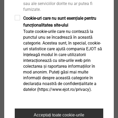
sau ale serviciilor dorite nu ar putea fi
conducerea și consiliul consultativ așteaptă ca toți
furnizate.
angajații să respecte cu strictețe regulamentele de
Cookie-uri care nu sunt esențiale pentru
Descarcă
conformitate.
funcționalitatea site-ului
Toate cookie-urile care nu contează la
®
EJOT
Conexiunea de calitate. Acest slogan explică
Compliance
punctul unu se încadrează în această
succesul companiei. EJOT convinge cu calitatea.
EJOT Compliance Guideline.pdf
3 MB
categorie. Acestea sunt, în special, cookie-
Instrucțiunile de conformitate cu EJOT ne vor ajuta să
uri statistice care ajută compania EJOT să
oferim cele mai bune servicii clienților noștri și să ne
înțeleagă modul în care utilizatorii
Compliance
interacționează cu site-urile web prin
asigurăm fiabilitatea noastră ca partener pentru
CSR Confirmation_DQS_07.02.2023
110 KB
colectarea și raportarea informațiilor în
furnizorii noștri.
mod anonim. Puteți găsi mai multe
EJOT este deschis așa-numiților avertizori și
informații despre această categorie în
procedează în conformitate cu Directiva Uniunii
declarația noastră de confidențialitate a
Bad Berleburg, Ianuarie 2022
datelor (https://www.ejot.ro/privacy).
Europene privind denunțătorii (Directiva UE 2019/1937
din 26.11.2019 pentru protecția persoanelor care
raportează încălcări ale legislației Uniunii), precum și
EJOT Holding GmbH & Co
cu Legea germană privind protecția avertizorilor.
Acceptați toate cookie-urile
(Hinweisgeberschutzgesetz (HinSchG)).