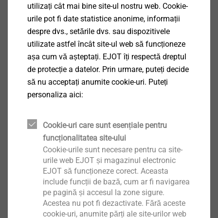
utilizați cât mai bine site-ul nostru web. Cookie-
formă de orientări de conformitate.
urile pot fi date statistice anonime, informații
Show More
despre dvs., setările dvs. sau dispozitivele
De ce EJOT are nevoie de acest lucru
utilizate astfel încât site-ul web să funcționeze
acum?
așa cum vă așteptați. EJOT îți respectă dreptul
de protecție a datelor. Prin urmare, puteți decide
Toată lumea este de acord că calitatea serviciilor ar
să nu acceptați anumite cookie-uri. Puteți
trebui să fie factorul convingător într-un mediu
personaliza aici:
competitiv și nu corupția, manipularea prețurilor sau
alte măsuri care nu pot fi tolerate. EJOT dorește să fie
Cookie-uri care sunt esențiale pentru
un partener fiabil și echitabil pentru toți clienții săi,
funcționalitatea site-ului
pentru că acesta este motivul pentru care EJOT este o
Cookie-urile sunt necesare pentru ca site-
afacere de tehnologie bine-respectată. EJOT dorește
urile web EJOT și magazinul electronic
să mențină și să-și dezvolte această poziție în viitor.
EJOT să funcționeze corect. Aceasta
Regulile de conformitate sunt legile etice și legale ale
include funcții de bază, cum ar fi navigarea
EJOT. Acestea conțin cele mai importante reguli de
pe pagină și accesul la zone sigure.
Acestea nu pot fi dezactivate. Fără aceste
conduită în cadrul Grupului EJOT, precum și cu
cookie-uri, anumite părți ale site-urilor web
partenerii noștri de afaceri și cu publicul. Acționarii,