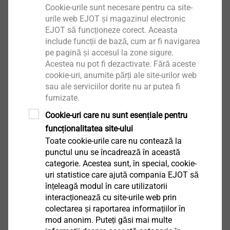
Cookie-urile sunt necesare pentru ca site-
HTV RU 40 W
urile web EJOT și magazinul electronic
EJOT să funcționeze corect. Aceasta
Vizualizare produs
include funcții de bază, cum ar fi navigarea
pe pagină și accesul la zone sigure.
Acestea nu pot fi dezactivate. Fără aceste
cookie-uri, anumite părți ale site-urilor web
sau ale serviciilor dorite nu ar putea fi
furnizate.
HTE 82/40
Cookie-uri care nu sunt esențiale pentru
funcționalitatea site-ului
Vizualizare produs
Toate cookie-urile care nu contează la
punctul unu se încadrează în această
categorie. Acestea sunt, în special, cookie-
uri statistice care ajută compania EJOT să
înțeleagă modul în care utilizatorii
interacționează cu site-urile web prin
colectarea și raportarea informațiilor în
HTK-2G-M/TKE înmagazinat
mod anonim. Puteți găsi mai multe