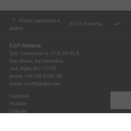
Partea superioara a
paginii
EJOT Romania
Șos. Comercială nr. 21 A, DN 65 B,
Com.Bradu, Sat Geamăna,
Jud. Argeș, RO-117141
phone:
+40 248 2238 - 86
e-mail:
infoRO@ejot.com
Facebook
Youtube
LinkedIn
Imprima