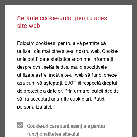
Setările cookie-urilor pentru acest
EcoTek 50
site web
Vizualizare produs
Folosim cookie-uri pentru a vă permite să
utilizați cât mai bine site-ul nostru web. Cookie-
urile pot fi date statistice anonime, informații
despre dvs., setările dvs. sau dispozitivele
utilizate astfel încât site-ul web să funcționeze
așa cum vă așteptați. EJOT îți respectă dreptul
HTV 70 RU
de protecție a datelor. Prin urmare, puteți decide
Vizualizare produs
să nu acceptați anumite cookie-uri. Puteți
personaliza aici:
Cookie-uri care sunt esențiale pentru
funcționalitatea site-ului