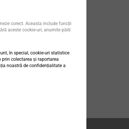
neze corect. Aceasta include funcții
metalică MC
ără aceste cookie-uri, anumite părți
etalică
 fixarea
ezoidale pe
t, în special, cookie-uri statistice
 prin colectarea și raportarea
 oțel maxim 3,0
ia noastră de confidențialitate a
produs