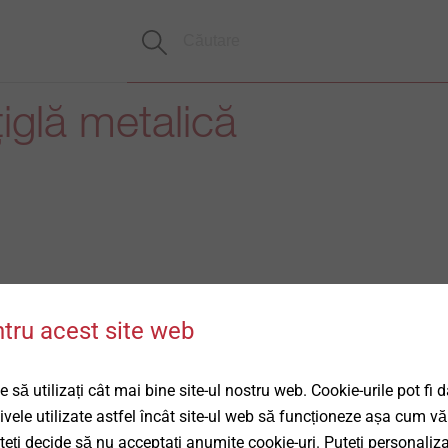
țiglă metalică
ntru acest site web
 să utilizați cât mai bine site-ul nostru web. Cookie-urile pot fi 
tivele utilizate astfel încât site-ul web să funcționeze așa cum vă
uteți decide să nu acceptați anumite cookie-uri. Puteți personaliza