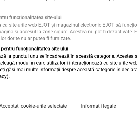
tru funcționalitatea site-ului
u ca site-urile web EJOT și magazinul electronic EJOT să funcțio
C
Șurub țiglă metalică MC
Șurub țiglă 
agină și accesul la zone sigure. Acestea nu pot fi dezactivate. F
4,8xL V14
5,5xL V16
ilor dorite nu ar putea fi furnizate.
Șuruburi țiglă metalică
Șuruburi țiglă m
n
Șurub autoperforant pentru
Șurub pentru
 pentru funcționalitatea site-ului
fixarea țiglelor metalice pe
tablelor trap
ză la punctul unu se încadrează în această categorie. Acestea sun
eagă modul în care utilizatorii interacționează cu site-urile web
lemn sau metal maxim 2,0
structuri din
ți găsi mai multe informații despre această categorie în declaraț
mm grosime
mm grosime
acy).
Vizualizare produs
Vizualizare 
Informații legale
Acceptați cookie-urile selectate