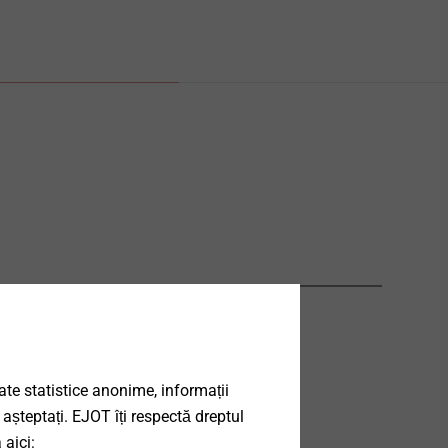
date statistice anonime, informații
 așteptați. EJOT îți respectă dreptul
 aici: