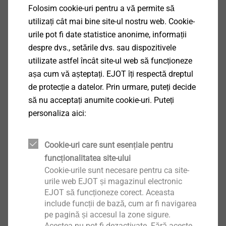
Folosim cookie-uri pentru a vă permite să
utilizați cât mai bine site-ul nostru web. Cookie-
®
FDS
urile pot fi date statistice anonime, informații
despre dvs., setările dvs. sau dispozitivele
Vizualizare produs
utilizate astfel încât site-ul web să funcționeze
așa cum vă așteptați. EJOT îți respectă dreptul
de protecție a datelor. Prin urmare, puteți decide
să nu acceptați anumite cookie-uri. Puteți
personaliza aici:
®
EJOWELD
Cookie-uri care sunt esențiale pentru
Vizualizare produs
funcționalitatea site-ului
Cookie-urile sunt necesare pentru ca site-
urile web EJOT și magazinul electronic
EJOT să funcționeze corect. Aceasta
include funcții de bază, cum ar fi navigarea
pe pagină și accesul la zone sigure.
Acestea nu pot fi dezactivate. Fără aceste