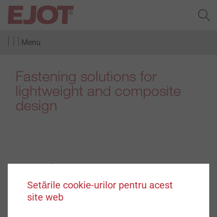
Menu
Fastening solutions for
lightweight and composite
design
Produse
(4)
Setările cookie-urilor pentru acest
site web