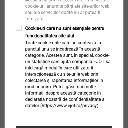
®
FLOWpoint DELTA PT
cookie-uri, anumite părți ale site-urilor web
sau ale serviciilor dorite nu ar putea fi
Vizualizare produs
furnizate.
Cookie-uri care nu sunt esențiale pentru
funcționalitatea site-ului
Toate cookie-urile care nu contează la
punctul unu se încadrează în această
categorie. Acestea sunt, în special, cookie-
®
EJOT TSSD
uri statistice care ajută compania EJOT să
înțeleagă modul în care utilizatorii
Vizualizare produs
interacționează cu site-urile web prin
colectarea și raportarea informațiilor în
mod anonim. Puteți găsi mai multe
informații despre această categorie în
declarația noastră de confidențialitate a
datelor (https://www.ejot.ro/privacy).