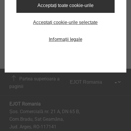
Acceptați toate cookie-urile
Acceptați cookie-urile selectate
Informații legale
Partea superioara a
paginii
EJOT Romania
Șos. Comercială nr. 21 A, DN 65 B,
Com.Bradu, Sat Geamăna,
Jud. Argeș, RO-117141