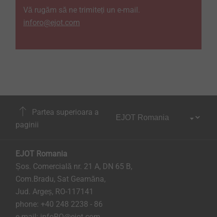
Vă rugăm să ne trimiteți un e-mail.
inforo@ejot.com
Partea superioara a
paginii
EJOT Romania
Șos. Comercială nr. 21 A, DN 65 B,
Com.Bradu, Sat Geamăna,
Jud. Argeș, RO-117141
phone:
+40 248 2238 - 86
e-mail:
infoRO@ejot.com