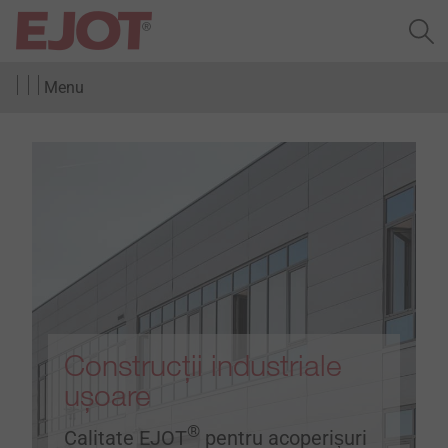
Menu
Construcții industriale
ușoare
®
Calitate EJOT
pentru acoperișuri