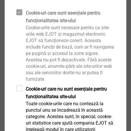
Cookie-uri care sunt esențiale pentru
funcționalitatea site-ului
Partea 1 - Tipuri de șuruburi
Cookie-urile sunt necesare pentru ca site-
urile web EJOT și magazinul electronic
În prima parte a ghidului nostru pentru șuruburi
EJOT să funcționeze corect. Aceasta
autoforante vă vom oferi o prezentare generală a
include funcții de bază, cum ar fi navigarea
pe pagină și accesul la zone sigure.
diferitelor tipuri de șuruburi și veți afla mai multe
Acestea nu pot fi dezactivate. Fără aceste
despre caracteristicile speciale respective.
cookie-uri, anumite părți ale site-urilor web
sau ale serviciilor dorite nu ar putea fi
furnizate.
Mai mult
Cookie-uri care nu sunt esențiale pentru
funcționalitatea site-ului
Toate cookie-urile care nu contează la
punctul unu se încadrează în această
categorie. Acestea sunt, în special, cookie-
uri statistice care ajută compania EJOT să
înțeleagă modul în care utilizatorii