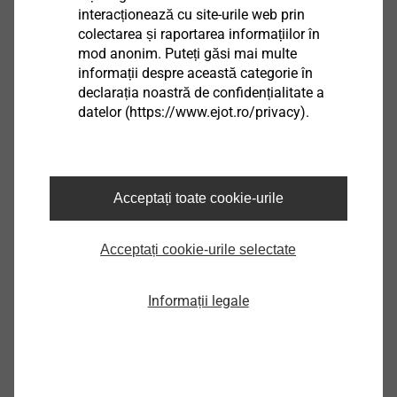
interacționează cu site-urile web prin
colectarea și raportarea informațiilor în
mod anonim. Puteți găsi mai multe
informații despre această categorie în
declarația noastră de confidențialitate a
datelor (https://www.ejot.ro/privacy).
GHID PENTRU DOMENIUL ȘURUBURILOR
AUTOFORANTE
Acceptați toate cookie-urile
Citiți și următoarele articole din ghidul șuruburilor
Acceptați cookie-urile selectate
autoforante.
Informații legale
Partea 2 – Stiluri de cap și tipuri de unități
Partea 3 – Producția de șuruburi autoforante
Partea 4 – Distanțele marginilor
Partea 5 – Evitați erorile de asamblare cu