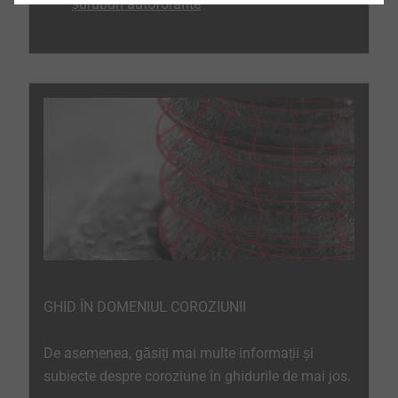
șuruburi autoforante
GHID ÎN DOMENIUL COROZIUNII
De asemenea, găsiți mai multe informații și
subiecte despre coroziune în ghidurile de mai jos.