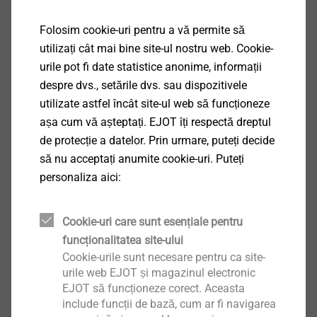
Folosim cookie-uri pentru a vă permite să
utilizați cât mai bine site-ul nostru web. Cookie-
urile pot fi date statistice anonime, informații
despre dvs., setările dvs. sau dispozitivele
utilizate astfel încât site-ul web să funcționeze
așa cum vă așteptați. EJOT îți respectă dreptul
de protecție a datelor. Prin urmare, puteți decide
să nu acceptați anumite cookie-uri. Puteți
personaliza aici:
®
EJOT
Chemical Anchor Engineering
Cookie-uri care sunt esențiale pentru
funcționalitatea site-ului
Software-ul gratuit EJOT Chemical Anchor
Cookie-urile sunt necesare pentru ca site-
urile web EJOT și magazinul electronic
Engineering permite calcularea ușoară a valorilor
EJOT să funcționeze corect. Aceasta
pentru ancorele metalice și chimice.
include funcții de bază, cum ar fi navigarea