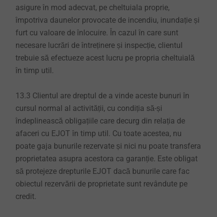
asigure în mod adecvat, pe cheltuiala proprie,
împotriva daunelor provocate de incendiu, inundație și
furt cu valoare de înlocuire. În cazul în care sunt
necesare lucrări de întreținere și inspecție, clientul
trebuie să efectueze acest lucru pe propria cheltuială
în timp util.
13.3 Clientul are dreptul de a vinde aceste bunuri în
cursul normal al activității, cu condiția să-și
îndeplinească obligațiile care decurg din relația de
afaceri cu EJOT în timp util. Cu toate acestea, nu
poate gaja bunurile rezervate și nici nu poate transfera
proprietatea asupra acestora ca garanție. Este obligat
să protejeze drepturile EJOT dacă bunurile care fac
obiectul rezervării de proprietate sunt revândute pe
credit.