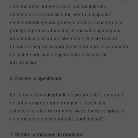
autenticitatea, integrita-tea și disponibilitatea
operațiunilor și serviciilor lor, pentru a respecta
reglementările privind protecția datelor și pentru a se
proteja împotriva atacurilor, în special a spionajului
industrial și a riscurilor cibernetice. Aceste măsuri
trebuie să fie practici industriale standard și să includă
un sistem adecvat de gestionare a securității
informațiilor.
6. Desene și specificații
EJOT își rezervă drepturile de proprietate și drepturile
de autor asupra tuturor imaginilor, desenelor,
calculelor și altor documente. Acest lucru se aplică și
documentelor scrise marcate „confidențial”.
7. Mostre și mijloace de producție