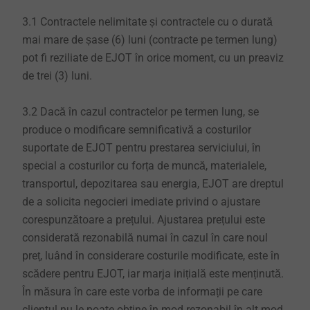
3.1 Contractele nelimitate și contractele cu o durată
mai mare de șase (6) luni (contracte pe termen lung)
pot fi reziliate de EJOT în orice moment, cu un preaviz
de trei (3) luni.
3.2 Dacă în cazul contractelor pe termen lung, se
produce o modificare semnificativă a costurilor
suportate de EJOT pentru prestarea serviciului, în
special a costurilor cu forța de muncă, materialele,
transportul, depozitarea sau energia, EJOT are dreptul
de a solicita negocieri imediate privind o ajustare
corespunzătoare a prețului. Ajustarea prețului este
considerată rezonabilă numai în cazul în care noul
preț, luând în considerare costurile modificate, este în
scădere pentru EJOT, iar marja inițială este menținută.
În măsura în care este vorba de informații pe care
clientul nu le poate obține în mod rezonabil în alt mod,