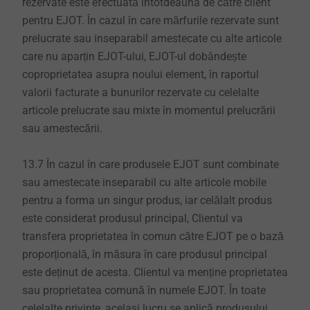
rezervate este efectuată întotdeauna de către client
pentru EJOT. În cazul în care mărfurile rezervate sunt
prelucrate sau inseparabil amestecate cu alte articole
care nu aparțin EJOT-ului, EJOT-ul dobândește
coproprietatea asupra noului element, în raportul
valorii facturate a bunurilor rezervate cu celelalte
articole prelucrate sau mixte în momentul prelucrării
sau amestecării.
13.7 În cazul în care produsele EJOT sunt combinate
sau amestecate inseparabil cu alte articole mobile
pentru a forma un singur produs, iar celălalt produs
este considerat produsul principal, Clientul va
transfera proprietatea în comun către EJOT pe o bază
proporțională, în măsura în care produsul principal
este deținut de acesta. Clientul va menține proprietatea
sau proprietatea comună în numele EJOT. În toate
celelalte privințe, același lucru se aplică produsului