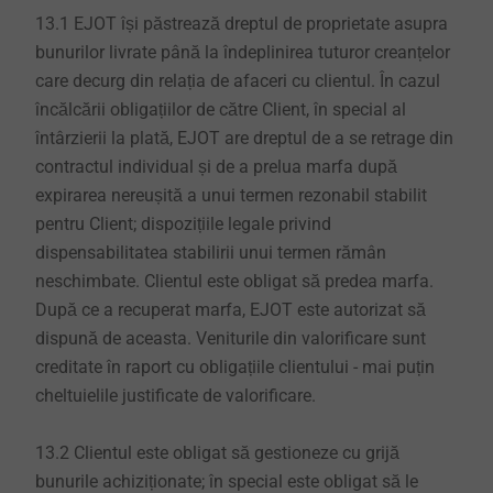
13.1 EJOT își păstrează dreptul de proprietate asupra
bunurilor livrate până la îndeplinirea tuturor creanțelor
care decurg din relația de afaceri cu clientul. În cazul
încălcării obligațiilor de către Client, în special al
întârzierii la plată, EJOT are dreptul de a se retrage din
contractul individual și de a prelua marfa după
expirarea nereușită a unui termen rezonabil stabilit
pentru Client; dispozițiile legale privind
dispensabilitatea stabilirii unui termen rămân
neschimbate. Clientul este obligat să predea marfa.
După ce a recuperat marfa, EJOT este autorizat să
dispună de aceasta. Veniturile din valorificare sunt
creditate în raport cu obligațiile clientului - mai puțin
cheltuielile justificate de valorificare.
13.2 Clientul este obligat să gestioneze cu grijă
bunurile achiziționate; în special este obligat să le