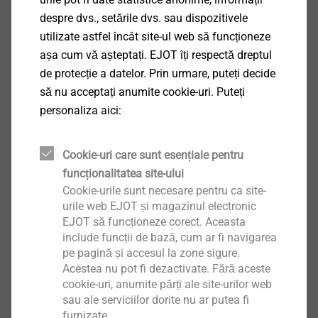
despre dvs., setările dvs. sau dispozitivele
9.4 În cazul întârzierii la plată a Clientului sau al altor
utilizate astfel încât site-ul web să funcționeze
creanțe de plată scadente ale EJOT împotriva
așa cum vă așteptați. EJOT îți respectă dreptul
Clientului, pentru care Clientul a declarat în mod
de protecție a datelor. Prin urmare, puteți decide
nejustificat o compensare sau a afirmat un drept de
să nu acceptați anumite cookie-uri. Puteți
retenție, EJOT poate, să suspende îndeplinirea
personaliza aici:
obligațiilor EJOT până la primirea plăților. Orice drept
de retenție care decurge din alte dispoziții contractuale
Cookie-uri care sunt esențiale pentru
sau legale în fa-voarea EJOT nu este afectat de
funcționalitatea site-ului
această dispoziție.
Cookie-urile sunt necesare pentru ca site-
urile web EJOT și magazinul electronic
9.5 EJOT are, de asemenea, dreptul de a respinge
EJOT să funcționeze corect. Aceasta
acele cereri și comenzi ale clientului care sunt plasate
include funcții de bază, cum ar fi navigarea
în baza unor contracte și de a refuza să îndeplinească
pe pagină și accesul la zone sigure.
Acestea nu pot fi dezactivate. Fără aceste
contractele existente, contractele individuale și
cookie-uri, anumite părți ale site-urilor web
prelungirea acestora, în cazul în care devine evident că
sau ale serviciilor dorite nu ar putea fi
dreptul la plată al EJOT ar fi periclitat de incapacitatea
furnizate.