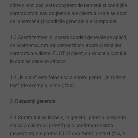
către client, deși este conștient de termenii și condițiile
contradictorii sau adiționale ale clientului care se abat
de la termenii și condițiile generale ale companiei.
1.3 Acești termeni și aceste condiții generale se aplică,
de asemenea, tuturor comenzilor viitoare și relațiilor
contractuale dintre EJOT și client, cu excepția cazului
în care se convine altceva.
1.4 „În scris” este folosit ca sinonim pentru „în format
text” (de exemplu, e-mail, fax).
2. Dispoziții generale
2.1 Contractul se încheie, în general, printr-o comandă
scrisă a clientului (ofertă) și o confirmare scrisă
(acceptare) din partea EJOT sub formă de text (fax, e-