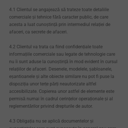
4.1 Clientul se angajează să trateze toate detaliile
comerciale și tehnice fără caracter public, de care
acesta a luat cunoștință prin intermediul relației de
afaceri, ca secrete de afaceri.
4.2 Clientul va trata ca fiind confidențiale toate
informațiile comerciale sau legate de tehnologie care
nu îi sunt aduse la cunoștință în mod evident în cursul
relațiilor de afaceri. Desenele, modelele, șabloanele,
eșantioanele și alte obiecte similare nu pot fi puse la
dispoziția unor terțe părți neautorizate altfel
accesibilizate. Copierea unor astfel de elemente este
permisă numai în cadrul cerințelor operaționale și al
reglementărilor privind drepturile de autor.
4.3 Obligația nu se aplică documentelor și