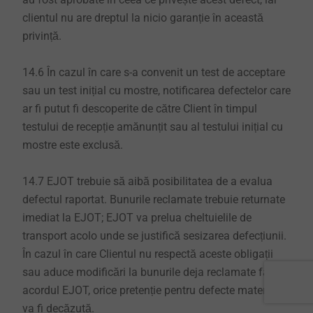
clientul nu are dreptul la nicio garanție în această
privință.
14.6 În cazul în care s-a convenit un test de acceptare
sau un test inițial cu mostre, notificarea defectelor care
ar fi putut fi descoperite de către Client în timpul
testului de recepție amănunțit sau al testului inițial cu
mostre este exclusă.
14.7 EJOT trebuie să aibă posibilitatea de a evalua
defectul raportat. Bunurile reclamate trebuie returnate
imediat la EJOT; EJOT va prelua cheltuielile de
transport acolo unde se justifică sesizarea defecțiunii.
În cazul în care Clientul nu respectă aceste obligații
sau aduce modificări la bunurile deja reclamate fără
acordul EJOT, orice pretenție pentru defecte materiale
va fi decăzută.