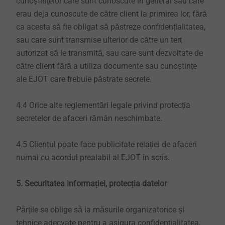
cunoștințelor care sunt cunoscute în general sau care
erau deja cunoscute de către client la primirea lor, fără
ca acesta să fie obligat să păstreze confidențialitatea,
sau care sunt transmise ulterior de către un terț
autorizat să le transmită, sau care sunt dezvoltate de
către client fără a utiliza documente sau cunoștințe
ale EJOT care trebuie păstrate secrete.
4.4 Orice alte reglementări legale privind protecția
secretelor de afaceri rămân neschimbate.
4.5 Clientul poate face publicitate relației de afaceri
numai cu acordul prealabil al EJOT în scris.
5. Securitatea informației, protecția datelor
Părțile se oblige să ia măsurile organizatorice și
tehnice adecvate pentru a asigura confidențialitatea,