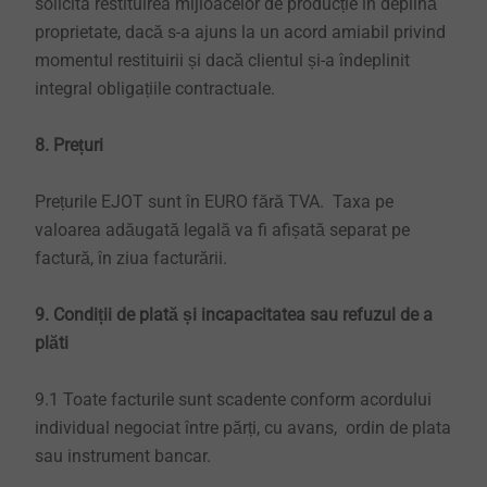
solicita restituirea mijloacelor de producție în deplină
proprietate, dacă s-a ajuns la un acord amiabil privind
momentul restituirii și dacă clientul și-a îndeplinit
integral obligațiile contractuale.
8. Prețuri
Prețurile EJOT sunt în EURO fără TVA. Taxa pe
valoarea adăugată legală va fi afișată separat pe
factură, în ziua facturării.
9. Condiții de plată și incapacitatea sau refuzul de a
plăti
9.1 Toate facturile sunt scadente conform acordului
individual negociat între părți, cu avans, ordin de plata
sau instrument bancar.