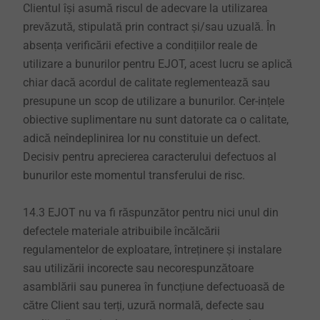
Clientul își asumă riscul de adecvare la utilizarea
prevăzută, stipulată prin contract și/sau uzuală. În
absența verificării efective a condițiilor reale de
utilizare a bunurilor pentru EJOT, acest lucru se aplică
chiar dacă acordul de calitate reglementează sau
presupune un scop de utilizare a bunurilor. Cer-ințele
obiective suplimentare nu sunt datorate ca o calitate,
adică neîndeplinirea lor nu constituie un defect.
Decisiv pentru aprecierea caracterului defectuos al
bunurilor este momentul transferului de risc.
14.3 EJOT nu va fi răspunzător pentru nici unul din
defectele materiale atribuibile încălcării
regulamentelor de exploatare, întreținere și instalare
sau utilizării incorecte sau necorespunzătoare
asamblării sau punerea în funcțiune defectuoasă de
către Client sau terți, uzură normală, defecte sau