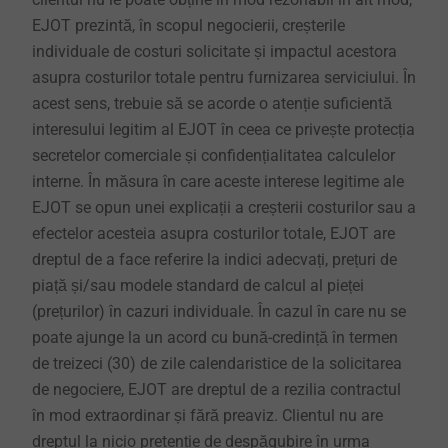
EJOT prezintă, în scopul negocierii, creșterile
individuale de costuri solicitate și impactul acestora
asupra costurilor totale pentru furnizarea serviciului. În
acest sens, trebuie să se acorde o atenție suficientă
interesului legitim al EJOT în ceea ce privește protecția
secretelor comerciale și confidențialitatea calculelor
interne. În măsura în care aceste interese legitime ale
EJOT se opun unei explicații a creșterii costurilor sau a
efectelor acesteia asupra costurilor totale, EJOT are
dreptul de a face referire la indici adecvați, prețuri de
piață și/sau modele standard de calcul al pieței
(prețurilor) în cazuri individuale. În cazul în care nu se
poate ajunge la un acord cu bună-credință în termen
de treizeci (30) de zile calendaristice de la solicitarea
de negociere, EJOT are dreptul de a rezilia contractul
în mod extraordinar și fără preaviz. Clientul nu are
dreptul la nicio pretenție de despăgubire în urma