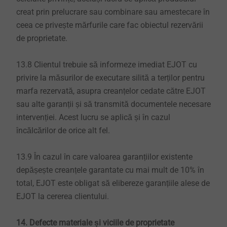
creat prin prelucrare sau combinare sau amestecare în
ceea ce privește mărfurile care fac obiectul rezervării
de proprietate.
13.8 Clientul trebuie să informeze imediat EJOT cu
privire la măsurilor de executare silită a terților pentru
marfa rezervată, asupra creanțelor cedate către EJOT
sau alte garanții și să transmită documentele necesare
intervenției. Acest lucru se aplică și în cazul
încălcărilor de orice alt fel.
13.9 În cazul în care valoarea garanțiilor existente
depășește creanțele garantate cu mai mult de 10% în
total, EJOT este obligat să elibereze garanțiile alese de
EJOT la cererea clientului.
14. Defecte materiale și viciile de proprietate