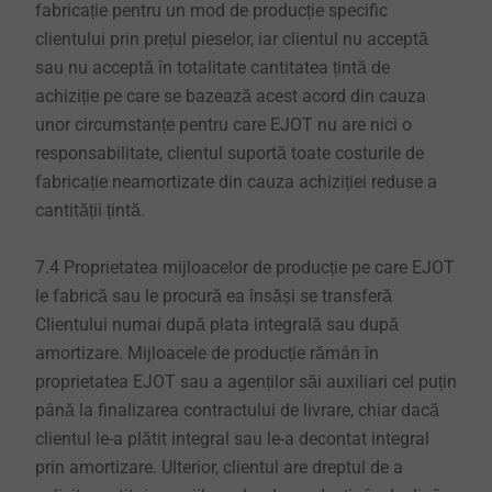
fabricație pentru un mod de producție specific
clientului prin prețul pieselor, iar clientul nu acceptă
sau nu acceptă în totalitate cantitatea țintă de
achiziție pe care se bazează acest acord din cauza
unor circumstanțe pentru care EJOT nu are nici o
responsabilitate, clientul suportă toate costurile de
fabricație neamortizate din cauza achiziției reduse a
cantității țintă.
7.4 Proprietatea mijloacelor de producție pe care EJOT
le fabrică sau le procură ea însăși se transferă
Clientului numai după plata integrală sau după
amortizare. Mijloacele de producție rămân în
proprietatea EJOT sau a agenților săi auxiliari cel puțin
până la finalizarea contractului de livrare, chiar dacă
clientul le-a plătit integral sau le-a decontat integral
prin amortizare. Ulterior, clientul are dreptul de a