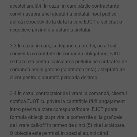
acestei anulări. În cazul în care părțile contractante
convin asupra unei ajustări a prețului, noul preț se
aplică retroactiv de la data la care EJOT a solicitat o
negociere privind o ajustare a prețului.
3.3 În cazul în care, la depunerea ofertei, nu a fost
convenită o cantitate de comandă obligatorie, EJOT
se bazează pentru calcularea prețului pe cantitatea de
comandă neobligatorie (cantitatea țintă) așteptată de
client pentru o anumită perioadă de timp.
3.4 În cazul contractelor de livrare la comandă, clientul
notifică EJOT cu privire la cantitățile fără angajament
într-o previzualizare corespunzătoare. EJOT poate
formula obiecții cu privire la comenzile și la graficele
de livrare call-off în termen de cinci (5) zile lucrătoare.
O obiecție este permisă în special atunci când