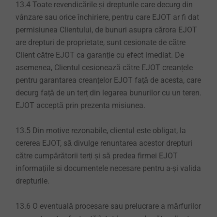
13.4 Toate revendicările și drepturile care decurg din
vânzare sau orice închiriere, pentru care EJOT ar fi dat
permisiunea Clientului, de bunuri asupra cărora EJOT
are drepturi de proprietate, sunt cesionate de către
Client către EJOT ca garanție cu efect imediat. De
asemenea, Clientul cesionează către EJOT creanțele
pentru garantarea creanțelor EJOT față de acesta, care
decurg față de un terț din legarea bunurilor cu un teren.
EJOT acceptă prin prezenta misiunea.
13.5 Din motive rezonabile, clientul este obligat, la
cererea EJOT, să divulge renuntarea acestor drepturi
către cumpărătorii terți și să predea firmei EJOT
informațiile si documentele necesare pentru a-și valida
drepturile.
13.6 O eventuală procesare sau prelucrare a mărfurilor