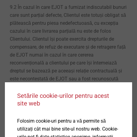
9.2 În cazul în care EJOT a furnizat indiscutabil bunuri
care sunt parțial defecte, Clientul este totuși obligat să
plătească pentru piesa nedefectuoasă, cu excepția
cazului în care livrarea parțială nu este de folos
Clientului. Clientul își poate exercita drepturile de
compensare, de refuz de executare și de retragere față
de EJOT numai în cazul în care cererea
reconvențională a clientului pe care își întemeiază
dreptul se bazează pe aceeași relație contractuală și
este necontestată de EJOT sau a fost recunoscută
prin hotărâre judecătorească pronunțată.
Setările cookie-urilor pentru acest
9.3 În cazul nerespectării obiectivelor, EJOT va avea
site web
dreptul de a percepe dobânda de întârziere la rata
aplicată de bancă către EJOT pentru descoperirile de
Folosim cookie-uri pentru a vă permite să
cont curent, dar cel puțin dobânda legală de întârziere
utilizați cât mai bine site-ul nostru web. Cookie-
și, dacă este cazul, sumele forfetare legale.
urile pot fi date statistice anonime, informații