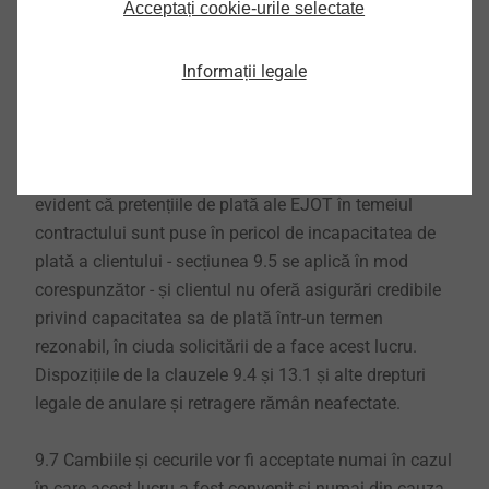
neafectate.
Acceptați cookie-urile selectate
9.6 EJOT are dreptul de a rezilia contractele și
Informații legale
contractele individuale fără preaviz, dacă există un
motiv întemeiat pentru a face acest lucru. Se
consideră că există un motiv întemeiat în special în
cazul în care, după încheierea contractului, devine
evident că pretențiile de plată ale EJOT în temeiul
contractului sunt puse în pericol de incapacitatea de
plată a clientului - secțiunea 9.5 se aplică în mod
corespunzător - și clientul nu oferă asigurări credibile
privind capacitatea sa de plată într-un termen
rezonabil, în ciuda solicitării de a face acest lucru.
Dispozițiile de la clauzele 9.4 și 13.1 și alte drepturi
legale de anulare și retragere rămân neafectate.
9.7 Cambiile și cecurile vor fi acceptate numai în cazul
în care acest lucru a fost convenit și numai din cauza