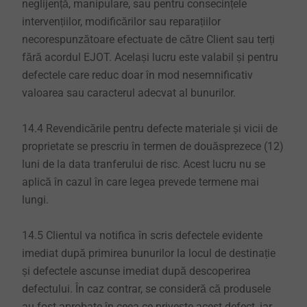
neglijență, manipulare, sau pentru consecințele
intervențiilor, modificărilor sau reparațiilor
necorespunzătoare efectuate de către Client sau terți
fără acordul EJOT. Același lucru este valabil și pentru
defectele care reduc doar în mod nesemnificativ
valoarea sau caracterul adecvat al bunurilor.
14.4 Revendicările pentru defecte materiale și vicii de
proprietate se prescriu în termen de douăsprezece (12)
luni de la data tranferului de risc. Acest lucru nu se
aplică în cazul în care legea prevede termene mai
lungi.
14.5 Clientul va notifica în scris defectele evidente
imediat după primirea bunurilor la locul de destinație
și defectele ascunse imediat după descoperirea
defectului. În caz contrar, se consideră că produsele
au fost aprobate în ceea ce privește acest defect, iar