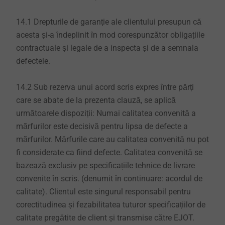
14.1 Drepturile de garanție ale clientului presupun că
acesta și-a îndeplinit în mod corespunzător obligațiile
contractuale și legale de a inspecta și de a semnala
defectele.
14.2 Sub rezerva unui acord scris expres între părți
care se abate de la prezenta clauză, se aplică
următoarele dispoziții: Numai calitatea convenită a
mărfurilor este decisivă pentru lipsa de defecte a
mărfurilor. Mărfurile care au calitatea convenită nu pot
fi considerate ca fiind defecte. Calitatea convenită se
bazează exclusiv pe specificațiile tehnice de livrare
convenite în scris. (denumit în continuare: acordul de
calitate). Clientul este singurul responsabil pentru
corectitudinea și fezabilitatea tuturor specificațiilor de
calitate pregătite de client și transmise către EJOT.