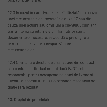
probabilă de livrare.
12.3 În cazul în care livrarea este întârziată din cauza
unei circumstanțe enumerate în clauza 17 sau din
cauza unei acțiuni sau omisiuni a clientului, cum ar fi
transmiterea cu întârziere a informațiilor sau a
documentelor necesare, se acordă o prelungire a
termenului de livrare corespunzătoare
circumstanțelor.
12.4 Clientul are dreptul de a se retrage din contract
sau contract individual numai dacă EJOT este
responsabil pentru nerespectarea datei de livrare și
Clientul a acordat lui EJOT o perioadă rezonabilă de
grație fără rezultat.
13. Dreptul de proprietate