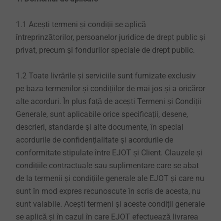
1.1 Acești termeni și condiții se aplică
întreprinzătorilor, persoanelor juridice de drept public și
privat, precum și fondurilor speciale de drept public.
1.2 Toate livrările și serviciile sunt furnizate exclusiv
pe baza termenilor și condițiilor de mai jos și a oricăror
alte acorduri. În plus față de acești Termeni și Condiții
Generale, sunt aplicabile orice specificații, desene,
descrieri, standarde și alte documente, în special
acordurile de confidențialitate și acordurile de
conformitate stipulate între EJOT și Client. Clauzele și
condițiile contractuale sau suplimentare care se abat
de la termenii și condițiile generale ale EJOT și care nu
sunt în mod expres recunoscute în scris de acesta, nu
sunt valabile. Acești termeni și aceste condiții generale
se aplică și în cazul în care EJOT efectuează livrarea