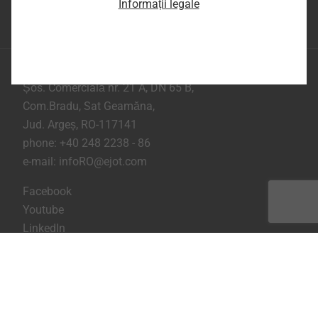
Informații legale
Partea superioara a
paginii
EJOT Romania
Șos. Comercială nr. 21 A, DN 65 B,
Com.Bradu, Sat Geamăna,
Jud. Argeș, RO-117141
phone:
+40 248 2238 - 86
e-mail:
infoRO@ejot.com
Facebook
Youtube
LinkedIn
Imprima
Confidentialitate
Termeni & Conditii