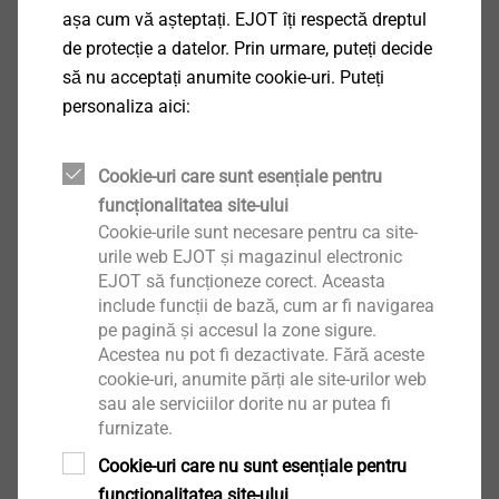
bolțurilor P560
așa cum vă așteptați. EJOT îți respectă dreptul
Fixarea directă
de protecție a datelor. Prin urmare, puteți decide
să nu acceptați anumite cookie-uri. Puteți
Vizualizare produs
personaliza aici:
Cookie-uri care sunt esențiale pentru
funcționalitatea site-ului
Cartușe 6,3/16
Cookie-urile sunt necesare pentru ca site-
Fixarea directă
urile web EJOT și magazinul electronic
EJOT să funcționeze corect. Aceasta
Vizualizare produs
include funcții de bază, cum ar fi navigarea
pe pagină și accesul la zone sigure.
Acestea nu pot fi dezactivate. Fără aceste
cookie-uri, anumite părți ale site-urilor web
sau ale serviciilor dorite nu ar putea fi
Bolțuri de fixare HSBR 14,
furnizate.
înmagazinate pentru P560
Cookie-uri care nu sunt esențiale pentru
Fixarea directă
funcționalitatea site-ului