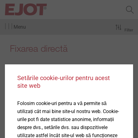
Menu
Filter
Fixarea directă
Setările cookie-urilor pentru acest
site web
Produse
(3)
Folosim cookie-uri pentru a vă permite să
utilizați cât mai bine site-ul nostru web. Cookie-
urile pot fi date statistice anonime, informații
despre dvs., setările dvs. sau dispozitivele
Pistol pentru implantarea
utilizate astfel încât site-ul web să funcționeze