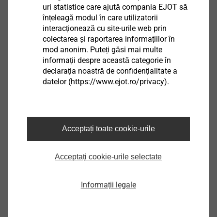
uri statistice care ajută compania EJOT să
înțeleagă modul în care utilizatorii
interacționează cu site-urile web prin
VSD 2G 8U-V
colectarea și raportarea informațiilor în
Dibluri ETICS
mod anonim. Puteți găsi mai multe
informații despre această categorie în
Vizualizare produs
declarația noastră de confidențialitate a
datelor (https://www.ejot.ro/privacy).
TE 60/50
Acceptați toate cookie-urile
Scule și accesorii ETICS
Acceptați cookie-urile selectate
Vizualizare produs
Informații legale