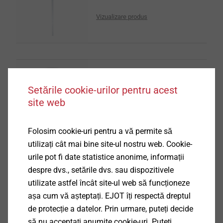
Vizualizare produs
Diblu Iso-Spiral
Setările cookie-urilor pentru acest
Elemente de montaj pentru ETICS
site web
Vizualizare produs
Folosim cookie-uri pentru a vă permite să
utilizați cât mai bine site-ul nostru web. Cookie-
urile pot fi date statistice anonime, informații
despre dvs., setările dvs. sau dispozitivele
utilizate astfel încât site-ul web să funcționeze
SBL 140 plus
Scule și accesorii ETICS
așa cum vă așteptați. EJOT îți respectă dreptul
de protecție a datelor. Prin urmare, puteți decide
Vizualizare produs
să nu acceptați anumite cookie-uri. Puteți