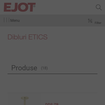
Menu
Filter
Dibluri ETICS
Produse
(18)
DDS-ZB