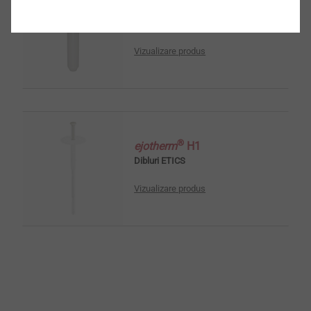
TE 60/110
Scule și accesorii ETICS
Vizualizare produs
®
ejotherm
H1
Dibluri ETICS
Vizualizare produs