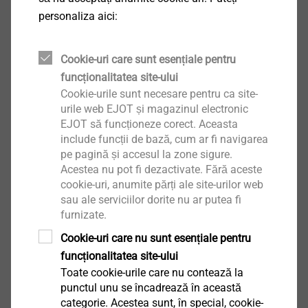
personaliza aici:
Cookie-uri care sunt esențiale pentru
funcționalitatea site-ului
®
ejotherm
SDK U
Cookie-urile sunt necesare pentru ca site-
Dibluri ETICS
urile web EJOT și magazinul electronic
Vizualizare produs
EJOT să funcționeze corect. Aceasta
include funcții de bază, cum ar fi navigarea
pe pagină și accesul la zone sigure.
Acestea nu pot fi dezactivate. Fără aceste
cookie-uri, anumite părți ale site-urilor web
sau ale serviciilor dorite nu ar putea fi
®
furnizate.
ejotherm
Diblu S1 short
Dibluri ETICS
Cookie-uri care nu sunt esențiale pentru
funcționalitatea site-ului
Vizualizare produs
Toate cookie-urile care nu contează la
punctul unu se încadrează în această
categorie. Acestea sunt, în special, cookie-