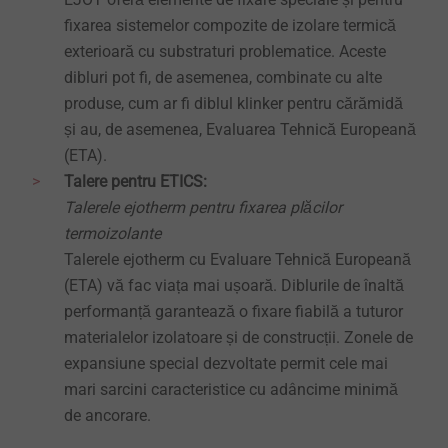
fixarea sistemelor compozite de izolare termică
exterioară cu substraturi problematice.
Aceste
dibluri pot fi, de asemenea, combinate cu alte
produse, cum ar fi diblul klinker pentru cărămidă
și au, de asemenea, Evaluarea Tehnică Europeană
(ETA).
Talere pentru ETICS:
Talerele ejotherm pentru fixarea plăcilor
termoizolante
Talerele ejotherm cu Evaluare Tehnică Europeană
(ETA) vă fac viața mai ușoară.
Diblurile
de înaltă
performanță garantează o fixare fiabilă a tuturor
materialelor izolatoare și de construcții.
Zonele de
expansiune special dezvoltate permit cele mai
mari sarcini caracteristice cu adâncime minimă
de ancorare
.