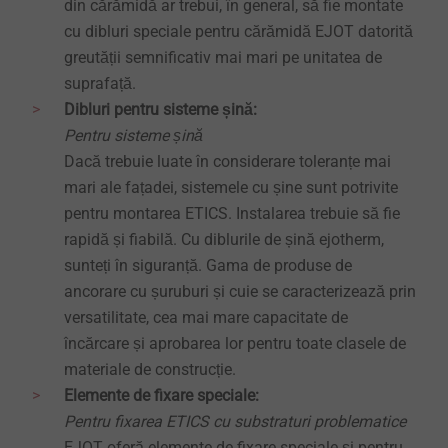
din cărămidă ar trebui, în general, să fie montate
cu dibluri speciale pentru cărămidă EJOT datorită
greutății semnificativ mai mari pe unitatea de
suprafață.
Dibluri pentru sisteme șină:
Pentru sisteme șină
Dacă trebuie luate în considerare toleranțe mai
mari ale fațadei, sistemele cu șine sunt potrivite
pentru montarea ETICS.
Instalarea trebuie să fie
rapidă și fiabilă.
Cu diblurile de șină ejotherm,
sunteți în siguranță.
Gama de produse de
ancorare cu șuruburi și cuie se caracterizează prin
versatilitate, cea mai mare capacitate de
încărcare și aprobarea lor pentru toate clasele de
materiale de construcție.
Elemente de fixare speciale:
Pentru fixarea ETICS cu substraturi problematice
EJOT oferă elemente de fixare speciale și pentru