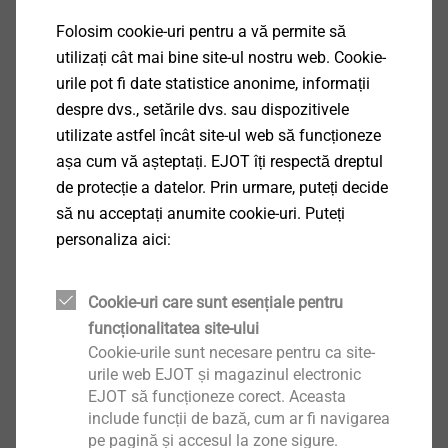
REACH, ROHS, CMRT, ERMT.
Folosim cookie-uri pentru a vă permite să
utilizați cât mai bine site-ul nostru web. Cookie-
urile pot fi date statistice anonime, informații
despre dvs., setările dvs. sau dispozitivele
utilizate astfel încât site-ul web să funcționeze
așa cum vă așteptați. EJOT îți respectă dreptul
Conformitate REACH
de protecție a datelor. Prin urmare, puteți decide
EJOT, conform definiției din REACH, este un utilizator
să nu acceptați anumite cookie-uri. Puteți
din aval și, prin urmare, nu este responsabil pentru
personaliza aici:
documentarea substanțelor.
Cookie-uri care sunt esențiale pentru
Acordăm o mare importanță calității și siguranței; prin
funcționalitatea site-ului
urmare, fiecare produs este supus unor controale
Show More
Cookie-urile sunt necesare pentru ca site-
stricte periodice. Acestea se aplică, desigur, și
urile web EJOT și magazinul electronic
respectării valorilor limită legale pentru substanțele
EJOT să funcționeze corect. Aceasta
include funcții de bază, cum ar fi navigarea
nocive.
Conformitate cu ROHS, EMRT și CMRT
pe pagină și accesul la zone sigure.
EJOT va respecta sau se va conforma angajamentelor