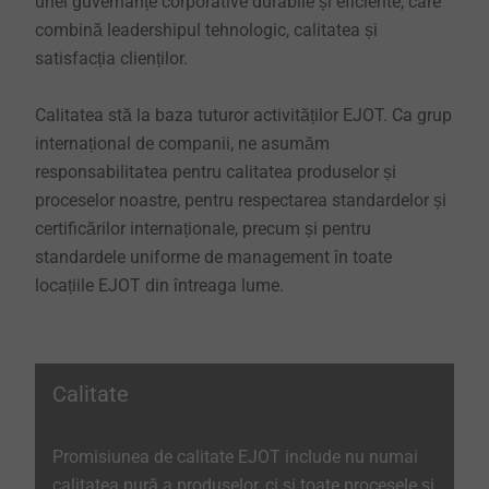
unei guvernanțe corporative durabile și eficiente, care
combină leadershipul tehnologic, calitatea și
satisfacția clienților.
Calitatea stă la baza tuturor activităților EJOT. Ca grup
internațional de companii, ne asumăm
responsabilitatea pentru calitatea produselor și
proceselor noastre, pentru respectarea standardelor și
certificărilor internaționale, precum și pentru
standardele uniforme de management în toate
locațiile EJOT din întreaga lume.
Calitate
Promisiunea de calitate EJOT include nu numai
calitatea pură a produselor, ci și toate procesele și