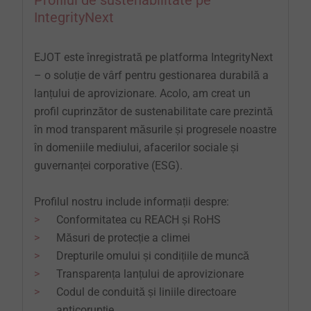
IntegrityNext
EJOT este înregistrată pe platforma IntegrityNext
– o soluție de vârf pentru gestionarea durabilă a
lanțului de aprovizionare. Acolo, am creat un
profil cuprinzător de sustenabilitate care prezintă
în mod transparent măsurile și progresele noastre
în domeniile mediului, afacerilor sociale și
guvernanței corporative (ESG).
Profilul nostru include informații despre:
Conformitatea cu REACH și RoHS
Măsuri de protecție a climei
Drepturile omului și condițiile de muncă
Transparența lanțului de aprovizionare
Codul de conduită și liniile directoare
anticorupție.