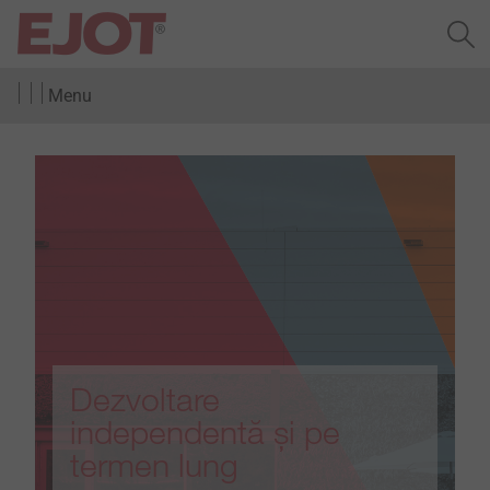
Menu
Dezvoltare
independentă și pe
termen lung