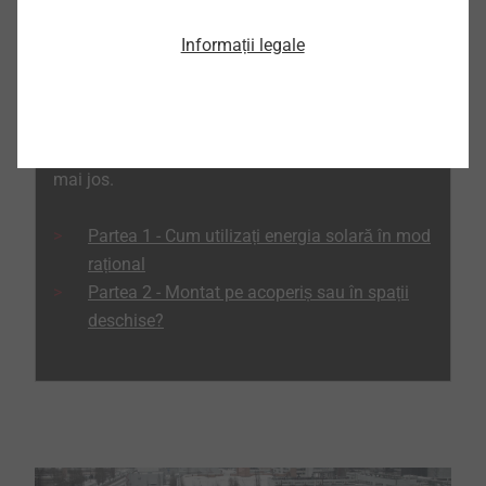
Informații legale
GHIDURI DIN DOMENIUL SISTEMULUI SOLAR
Găsiți mai multe informații și subiecte despre
sistemele solare și fotovoltaice în ghidurile de
mai jos.
Partea 1 - Cum utilizați energia solară în mod
rațional
Partea 2 - Montat pe acoperiș sau în spații
deschise?