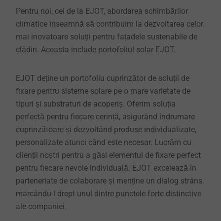
Pentru noi, cei de la EJOT, abordarea schimbărilor
climatice înseamnă să contribuim la dezvoltarea celor
mai inovatoare soluții pentru fațadele sustenabile de
clădiri. Aceasta include portofoliul solar EJOT.
EJOT deține un portofoliu cuprinzător de soluții de
fixare pentru sisteme solare pe o mare varietate de
tipuri și substraturi de acoperiș. Oferim soluția
perfectă pentru fiecare cerință, asigurând îndrumare
cuprinzătoare și dezvoltând produse individualizate,
personalizate atunci când este necesar. Lucrăm cu
clienții noștri pentru a găsi elementul de fixare perfect
pentru fiecare nevoie individuală. EJOT excelează în
parteneriate de colaborare și menține un dialog strâns,
marcându-l drept unul dintre punctele forte distinctive
ale companiei.