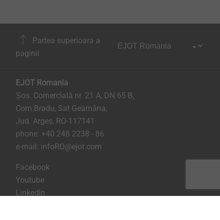
Partea superioara a
paginii
EJOT Romania
Șos. Comercială nr. 21 A, DN 65 B,
Com.Bradu, Sat Geamăna,
Jud. Argeș, RO-117141
phone:
+40 248 2238 - 86
e-mail:
infoRO@ejot.com
Facebook
Youtube
LinkedIn