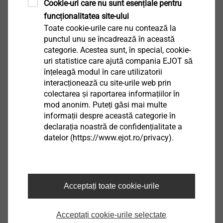
Cookie-uri care nu sunt esențiale pentru
Sisteme solare și fotovoltaice în spații
funcționalitatea site-ului
deschise
Toate cookie-urile care nu contează la
punctul unu se încadrează în această
categorie. Acestea sunt, în special, cookie-
uri statistice care ajută compania EJOT să
înțeleagă modul în care utilizatorii
Mai mult
interacționează cu site-urile web prin
colectarea și raportarea informațiilor în
mod anonim. Puteți găsi mai multe
informații despre această categorie în
declarația noastră de confidențialitate a
datelor (https://www.ejot.ro/privacy).
Acceptați toate cookie-urile
Acceptați cookie-urile selectate