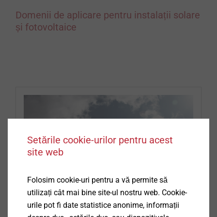
Domenii de aplicare pentru instalații solare
și fotovoltaice
Setările cookie-urilor pentru acest
site web
Folosim cookie-uri pentru a vă permite să
utilizați cât mai bine site-ul nostru web. Cookie-
urile pot fi date statistice anonime, informații
Sisteme solare și fotovoltaice pe