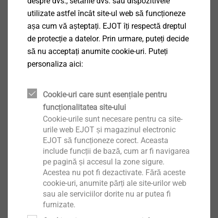
despre dvs., setările dvs. sau dispozitivele
acoperiș
utilizate astfel încât site-ul web să funcționeze
așa cum vă așteptați. EJOT îți respectă dreptul
de protecție a datelor. Prin urmare, puteți decide
să nu acceptați anumite cookie-uri. Puteți
Mai mult
personaliza aici:
Cookie-uri care sunt esențiale pentru
funcționalitatea site-ului
Cookie-urile sunt necesare pentru ca site-
urile web EJOT și magazinul electronic
EJOT să funcționeze corect. Aceasta
include funcții de bază, cum ar fi navigarea
pe pagină și accesul la zone sigure.
Acestea nu pot fi dezactivate. Fără aceste
cookie-uri, anumite părți ale site-urilor web
sau ale serviciilor dorite nu ar putea fi
furnizate.