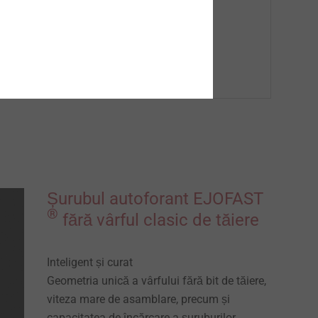
Vezi produse
Șurubul autoforant EJOFAST
®
fără vârful clasic de tăiere
Inteligent și curat
Geometria unică a vârfului fără bit de tăiere,
viteza mare de asamblare, precum și
capacitatea de încărcare a șuruburilor