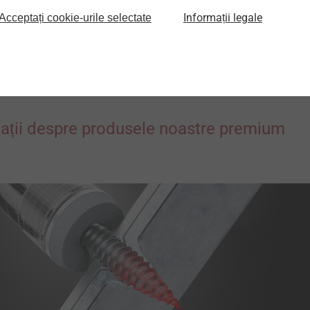
Informații legale
Acceptați cookie-urile selectate
Vezi produse
ații despre produsele noastre premium