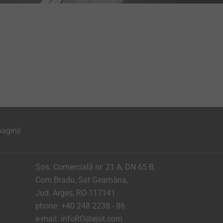
aginii
Șos. Comercială nr. 21 A, DN 65 B,
Com.Bradu, Sat Geamăna,
Jud. Argeș, RO-117141
phone:
+40 248 2238 - 86
e-mail:
infoRO@ejot.com