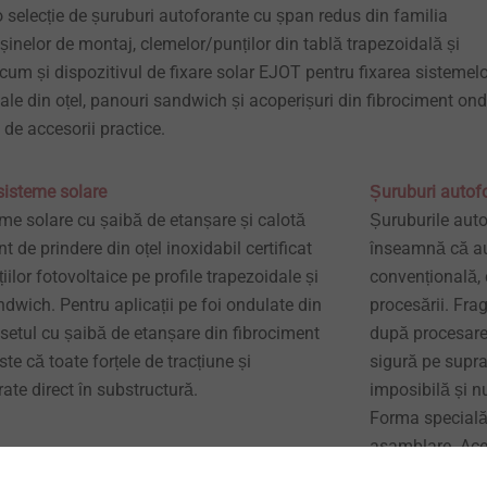
 selecție de șuruburi autoforante cu șpan redus din familia
șinelor de montaj, clemelor/punților din tablă trapezoidală și
ecum și dispozitivul de fixare solar EJOT pentru fixarea sistemel
dale din oțel, panouri sandwich și acoperișuri din fibrociment ond
 de accesorii practice.
sisteme solare
Șuruburi auto
eme solare cu șaibă de etanșare și calotă
Șuruburile aut
de prindere din oțel inoxidabil certificat
înseamnă că au
iilor fotovoltaice pe profile trapezoidale și
convențională, 
dwich. Pentru aplicații pe foi ondulate din
procesării. Fra
etul cu șaibă de etanșare din fibrociment
după procesare.
te că toate forțele de tracțiune și
sigură pe supr
te direct în substructură.
imposibilă și n
Forma specială 
asamblare. Aces
prin urmare, ide