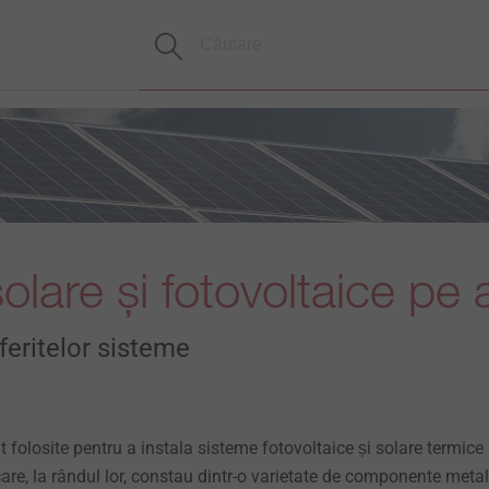
olare și fotovoltaice pe 
iferitelor sisteme
folosite pentru a instala sisteme fotovoltaice și solare termice
care, la rândul lor, constau dintr-o varietate de componente metal