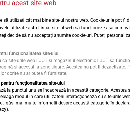
ntru acest site web
roduse pentru sisteme solare și fotovolta
 să utilizați cât mai bine site-ul nostru web. Cookie-urile pot fi 
tivele utilizate astfel încât site-ul web să funcționeze așa cum vă
uteți decide să nu acceptați anumite cookie-uri. Puteți personaliza
tru funcționalitatea site-ului
u ca site-urile web EJOT și magazinul electronic EJOT să funcțio
agină și accesul la zone sigure. Acestea nu pot fi dezactivate. F
ilor dorite nu ar putea fi furnizate.
 pentru funcționalitatea site-ului
ză la punctul unu se încadrează în această categorie. Acestea sun
eagă modul în care utilizatorii interacționează cu site-urile web
 solară cu
Șuruburi autoforante
ți găsi mai multe informații despre această categorie în declaraț
®
șaibă de
EJOFAST
JF3-2-6.0 și
acy).
JF3-2-5.5