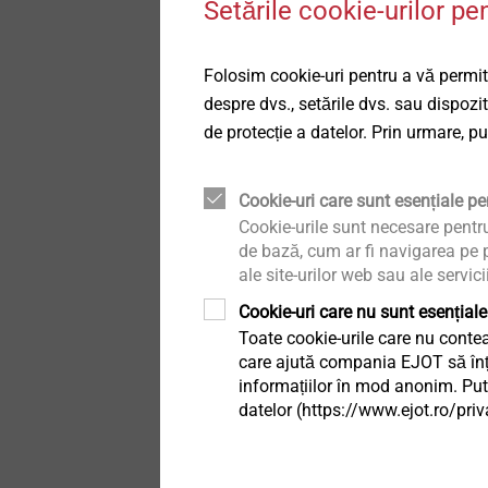
Setările cookie-urilor pe
Technical details & coatings
Fațade ventilate
Recomandări de p
Structural components
Folosim cookie-uri pentru a vă permite
Sisteme de siguranță
made of plastics
despre dvs., setările dvs. sau dispozi
de protecție a datelor. Prin urmare, p
Accesorii sisteme de
siguranță
Cookie-uri care sunt esențiale pen
Cookie-urile sunt necesare pentr
Sisteme scurgere
de bază, cum ar fi navigarea pe p
ale site-urilor web sau ale servici
Profile interioare
Cookie-uri care nu sunt esențiale
Toate cookie-urile care nu contea
care ajută compania EJOT să înțel
Fixarea directă
Seturi de fixare
informațiilor în mod anonim. Pute
calotă ORKAN/
datelor (https://www.ejot.ro/priv
etanșare FZD