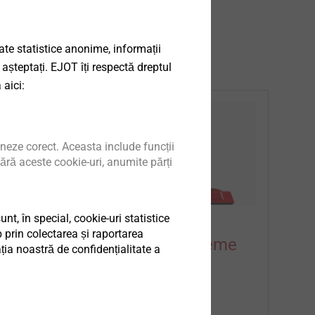
ice de pe acoperiș
date statistice anonime, informații
 așteptați. EJOT îți respectă dreptul
 aici:
neze corect. Aceasta include funcții
ără aceste cookie-uri, anumite părți
t, în special, cookie-uri statistice
 prin colectarea și raportarea
Produse pentru sisteme
ia noastră de confidențialitate a
de acoperiș