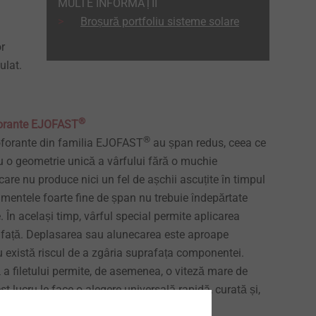
MULTE INFORMAȚII
Broșură portfoliu sisteme solare
or
ulat.
®
forante EJOFAST
®
oforante din familia EJOFAST
au șpan redus, ceea ce
 o geometrie unică a vârfului fără o muchie
care nu produce nici un fel de așchii ascuțite în timpul
gmentele foarte fine de șpan nu trebuie îndepărtate
 În același timp, vârful special permite aplicarea
afață. Deplasarea sau alunecarea este aproape
u există riscul de a zgâria suprafața componentei.
a filetului permite, de asemenea, o viteză mare de
t lucru le face o alegere universală rapidă, curată și,
ală în sectorul solar.