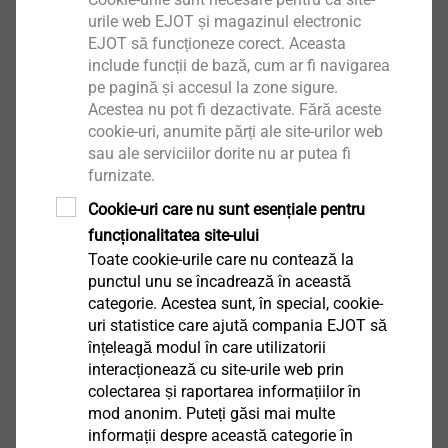
Ancoră bolț
urile web EJOT și magazinul electronic
EJOT să funcționeze corect. Aceasta
Vizualizare produs
include funcții de bază, cum ar fi navigarea
pe pagină și accesul la zone sigure.
Acestea nu pot fi dezactivate. Fără aceste
cookie-uri, anumite părți ale site-urilor web
sau ale serviciilor dorite nu ar putea fi
furnizate.
Șurub beton JC2-KB 6
Ancoră bolț
Cookie-uri care nu sunt esențiale pentru
funcționalitatea site-ului
Vizualizare produs
Toate cookie-urile care nu contează la
punctul unu se încadrează în această
categorie. Acestea sunt, în special, cookie-
uri statistice care ajută compania EJOT să
înțeleagă modul în care utilizatorii
interacționează cu site-urile web prin
JBS-R/EcoTek
colectarea și raportarea informațiilor în
Șuruburi pentru beton / BCA
mod anonim. Puteți găsi mai multe
informații despre această categorie în
Vizualizare produs