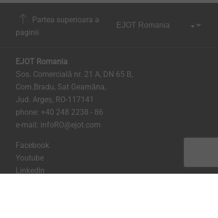
Partea superioara a
paginii
EJOT Romania
Șos. Comercială nr. 21 A, DN 65 B,
Com.Bradu, Sat Geamăna,
Jud. Argeș, RO-117141
phone:
+40 248 2238 - 86
e-mail:
infoRO@ejot.com
Facebook
Youtube
LinkedIn
Imprima
Confidentialitate