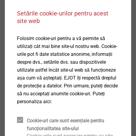
Șurub beton JC2-KB Plus
Setările cookie-urilor pentru acest
Ancore chimice
site web
Vizualizare produs
Folosim cookie-uri pentru a vă permite să
utilizați cât mai bine site-ul nostru web. Cookie-
urile pot fi date statistice anonime, informații
despre dvs., setările dvs. sau dispozitivele
utilizate astfel încât site-ul web să funcționeze
Șurub beton JC2-FR 6
așa cum vă așteptați. EJOT îți respectă dreptul
Ancoră bolț
de protecție a datelor. Prin urmare, puteți decide
Vizualizare produs
să nu acceptați anumite cookie-uri. Puteți
personaliza aici:
Cookie-uri care sunt esențiale pentru
funcționalitatea site-ului
Șurub beton JC2-ST 6
Cookie-urile sunt necesare pentru ca site-