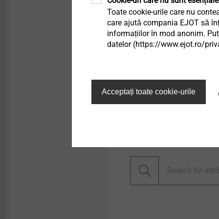
Cookie-uri care nu sunt esențiale
Aprobat pentru
Toate cookie-urile care nu contea
Beton fisurat
care ajută compania EJOT să înțel
Beton nefisurat
informațiilor în mod anonim. Pute
datelor (https://www.ejot.ro/priv
Placă de beton armat
Adecvat și pentru
Cărămizi pentru const
Cărămidă plină silic
Acceptați toate cookie-urile
Filtru