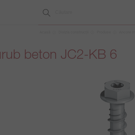
Acasă
Divizia construcții
Produse
Ancore me
rub beton JC2-KB 6