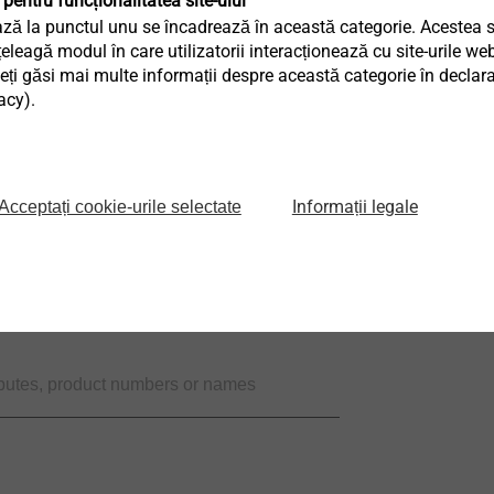
 pentru funcționalitatea site-ului
ză la punctul unu se încadrează în această categorie. Acestea sun
eagă modul în care utilizatorii interacționează cu site-urile web
ți găsi mai multe informații despre această categorie în declaraț
acy).
 precomprimat cu găuri
rucții
o-calcaroasă
Informații legale
Acceptați cookie-urile selectate