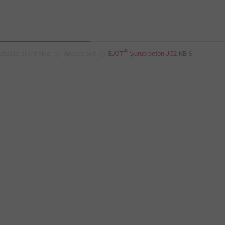
®
talice și chimice
Ancoră bolț
EJOT
Șurub beton JC2-KB 6