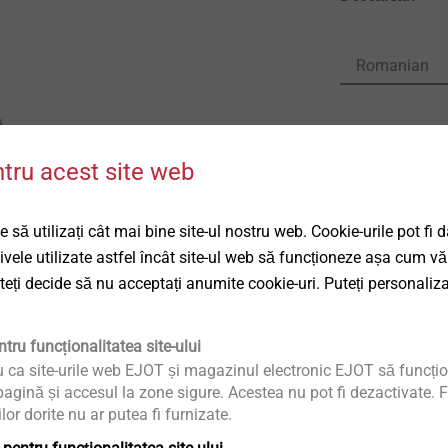
Romanian
i
DoP ETA-
ntru acest site web
DoP ETA-
DoP ETA-
 să utilizați cât mai bine site-ul nostru web. Cookie-urile pot fi 
t interior M8 / M10
tivele utilizate astfel încât site-ul web să funcționeze așa cum vă
t ETA pentru beton fisurat și nefisurat
uteți decide să nu acceptați anumite cookie-uri. Puteți personaliza
grementat pentru montaj prin piesă
siune, de aceea sunt posibile distanțe mici
tru funcționalitatea site-ului
terax
u ca site-urile web EJOT și magazinul electronic EJOT să funcțio
agină și accesul la zone sigure. Acestea nu pot fi dezactivate. F
re uscate
ilor dorite nu ar putea fi furnizate.