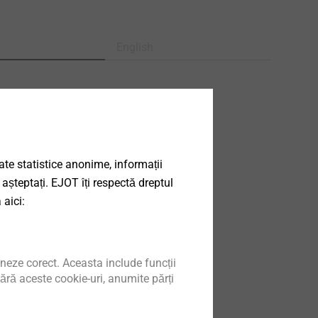
English
18/0221.pdf
1 MB
17/1009.pdf
4 MB
16/0945.pdf
948 KB
date statistice anonime, informații
 așteptați. EJOT îți respectă dreptul
 aici:
neze corect. Aceasta include funcții
ără aceste cookie-uri, anumite părți