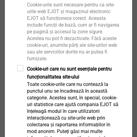
Cookie-urile sunt necesare pentru ca site-
Produse
urile web EJOT și magazinul electronic
EJOT să funcționeze corect. Aceasta
Arată mai mult
include funcții de bază, cum ar fi navigarea
pe pagină și accesul la zone sigure.
Acestea nu pot fi dezactivate. Fără aceste
cookie-uri, anumite părți ale site-urilor web
sau ale serviciilor dorite nu ar putea fi
furnizate.
Cookie-uri care nu sunt esențiale pentru
funcționalitatea site-ului
Toate cookie-urile care nu contează la
punctul unu se încadrează în această
categorie. Acestea sunt, în special, cookie-
uri statistice care ajută compania EJOT să
înțeleagă modul în care utilizatorii
interacționează cu site-urile web prin
colectarea și raportarea informațiilor în
mod anonim. Puteți găsi mai multe