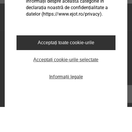
informații despre această categorie în
declarația noastră de confidențialitate a
Partea superioara a
datelor (https://www.ejot.ro/privacy).
paginii
EJOT Romania
Acceptați toate cookie-urile
Șos. Comercială nr. 21 A, DN 65 B,
Com.Bradu, Sat Geamăna,
Acceptați cookie-urile selectate
Jud. Argeș, RO-117141
phone:
+40 248 2238 - 86
Informații legale
e-mail:
infoRO@ejot.com
Facebook
Youtube
LinkedIn
Imprima
Confidentialitate