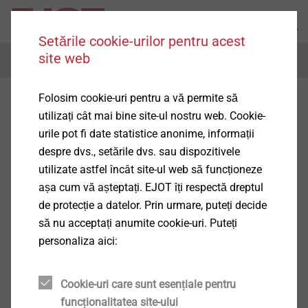
Setările cookie-urilor pentru acest
site web
Menu
Folosim cookie-uri pentru a vă permite să
Divizia construcții
utilizați cât mai bine site-ul nostru web. Cookie-
urile pot fi date statistice anonime, informații
despre dvs., setările dvs. sau dispozitivele
utilizate astfel încât site-ul web să funcționeze
așa cum vă așteptați. EJOT îți respectă dreptul
de protecție a datelor. Prin urmare, puteți decide
Aplicații
să nu acceptați anumite cookie-uri. Puteți
Arată mai mult
personaliza aici:
Cookie-uri care sunt esențiale pentru
funcționalitatea site-ului