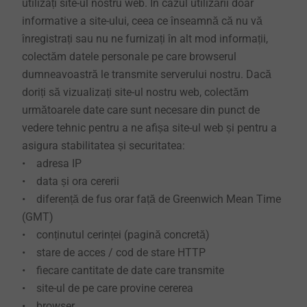
utilizați site-ul nostru web. În cazul utilizării doar
informative a site-ului, ceea ce înseamnă că nu vă
înregistrați sau nu ne furnizați în alt mod informații,
colectăm datele personale pe care browserul
dumneavoastră le transmite serverului nostru. Dacă
doriți să vizualizați site-ul nostru web, colectăm
următoarele date care sunt necesare din punct de
vedere tehnic pentru a ne afișa site-ul web și pentru a
asigura stabilitatea și securitatea:
• adresa IP
• data și ora cererii
• diferență de fus orar față de Greenwich Mean Time
(GMT)
• conținutul cerinței (pagină concretă)
• stare de acces / cod de stare HTTP
• fiecare cantitate de date care transmite
• site-ul de pe care provine cererea
• browser