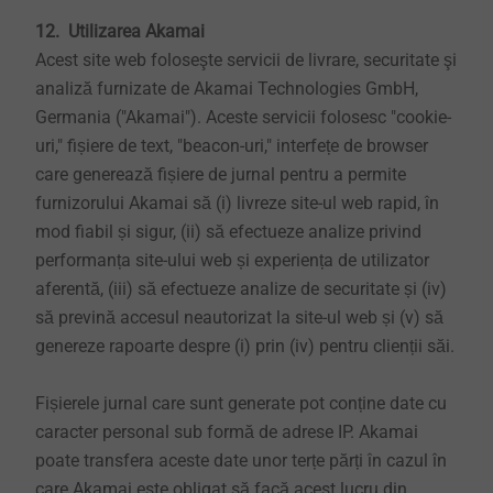
12. Utilizarea Akamai
Acest site web foloseşte servicii de livrare, securitate şi
analiză furnizate de Akamai Technologies GmbH,
Germania ("Akamai"). Aceste servicii folosesc "cookie-
uri," fișiere de text, "beacon-uri," interfețe de browser
care generează fișiere de jurnal pentru a permite
furnizorului Akamai să (i) livreze site-ul web rapid, în
mod fiabil și sigur, (ii) să efectueze analize privind
performanța site-ului web și experiența de utilizator
aferentă, (iii) să efectueze analize de securitate și (iv)
să prevină accesul neautorizat la site-ul web și (v) să
genereze rapoarte despre (i) prin (iv) pentru clienții săi.
Fișierele jurnal care sunt generate pot conține date cu
caracter personal sub formă de adrese IP. Akamai
poate transfera aceste date unor terțe părți în cazul în
care Akamai este obligat să facă acest lucru din