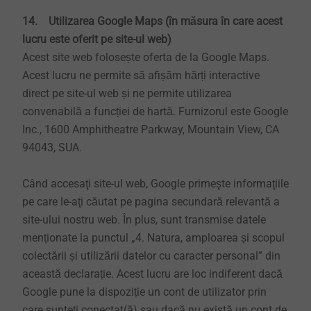
14. Utilizarea Google Maps (în măsura în care acest
lucru este oferit pe site-ul web)
Acest site web folosește oferta de la Google Maps.
Acest lucru ne permite să afișăm hărți interactive
direct pe site-ul web și ne permite utilizarea
convenabilă a funcției de hartă. Furnizorul este Google
Inc., 1600 Amphitheatre Parkway, Mountain View, CA
94043, SUA.
Când accesaţi site-ul web, Google primeşte informaţiile
pe care le-aţi căutat pe pagina secundară relevantă a
site-ului nostru web. În plus, sunt transmise datele
menționate la punctul „4. Natura, amploarea și scopul
colectării și utilizării datelor cu caracter personal” din
această declarație. Acest lucru are loc indiferent dacă
Google pune la dispoziție un cont de utilizator prin
care sunteți conectat(ă) sau dacă nu există un cont de