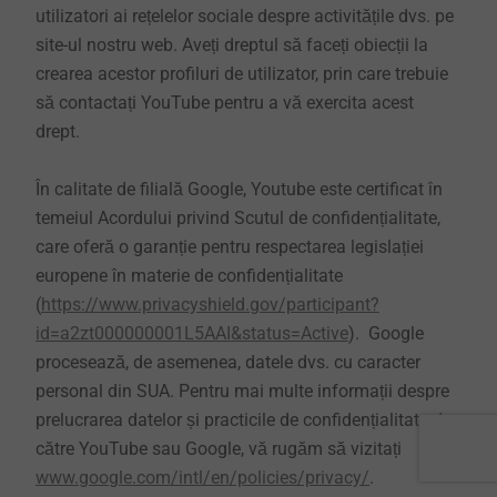
utilizatori ai rețelelor sociale despre activitățile dvs. pe
site-ul nostru web. Aveți dreptul să faceți obiecții la
crearea acestor profiluri de utilizator, prin care trebuie
să contactați YouTube pentru a vă exercita acest
drept.
În calitate de filială Google, Youtube este certificat în
temeiul Acordului privind Scutul de confidențialitate,
care oferă o garanție pentru respectarea legislației
europene în materie de confidențialitate
(
https://www.privacyshield.gov/participant?
id=a2zt000000001L5AAI&status=Active
). Google
procesează, de asemenea, datele dvs. cu caracter
personal din SUA. Pentru mai multe informații despre
prelucrarea datelor și practicile de confidențialitate de
către YouTube sau Google, vă rugăm să vizitați
www.google.com/intl/en/policies/privacy/
.