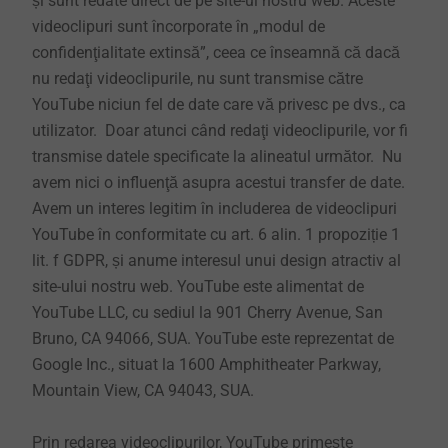
și sunt redate direct de pe site-ul nostru web. Aceste
videoclipuri sunt încorporate în „modul de
confidenţialitate extinsă”, ceea ce înseamnă că dacă
nu redaţi videoclipurile, nu sunt transmise către
YouTube niciun fel de date care vă privesc pe dvs., ca
utilizator. Doar atunci când redaţi videoclipurile, vor fi
transmise datele specificate la alineatul următor. Nu
avem nici o influenţă asupra acestui transfer de date.
Avem un interes legitim în includerea de videoclipuri
YouTube în conformitate cu art. 6 alin. 1 propoziție 1
lit. f GDPR, și anume interesul unui design atractiv al
site-ului nostru web. YouTube este alimentat de
YouTube LLC, cu sediul la 901 Cherry Avenue, San
Bruno, CA 94066, SUA. YouTube este reprezentat de
Google Inc., situat la 1600 Amphitheater Parkway,
Mountain View, CA 94043, SUA.
Prin redarea videoclipurilor, YouTube primeşte