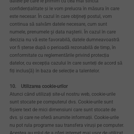
datele pe care le primim cu cea mai strictă
confidențialitate și le vom prelucra în măsura în care
este necesar. În cazul în care obţineţi postul, vom
continua să salvăm datele necesare, cum sunt
numele, prenumele şi data naşterii. În cazul în care
decizia nu vă este favorabilă, datele dumneavoastră
vor fi șterse după o perioadă rezonabilă de timp, în
conformitate cu reglementările privind protecția
datelor, cu excepția cazului în care sunteți de acord să
fiți inclus(ă) în baza de selecție a talentelor.
10. Utilizarea cookie-urilor
Atunci când utilizați site-ul nostru web, cookie-urile
sunt stocate pe computerul dvs. Cookie-urile sunt
fișiere text de mici dimensiuni care sunt stocate de
dvs. și care ne oferă anumite informații. Cookie-urile
nu pot rula programe sau transfera viruși pe computer.
Acestea au rolul de a oferi internet mai ușor de utilizat