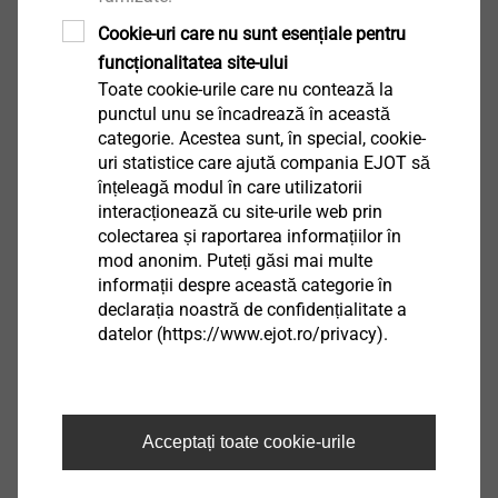
în mod constant site-ul web și de a-l alinia mai strâns
la nevoile utilizatorilor.
Cookie-uri care nu sunt esențiale pentru
funcționalitatea site-ului
Dacă sunteți de acord cu analiza web de către
Toate cookie-urile care nu contează la
punctul unu se încadrează în această
Matomo, următoarele date sunt stocate atunci când
categorie. Acestea sunt, în special, cookie-
sunt accesate pagini individuale ale site-ului nostru:
uri statistice care ajută compania EJOT să
înțeleagă modul în care utilizatorii
(1) 2 Bytes ai adresei IP al sistemului de acces al
interacționează cu site-urile web prin
utilizatorului
colectarea și raportarea informațiilor în
(2) site-ul web accesat
mod anonim. Puteți găsi mai multe
informații despre această categorie în
(3) site-ul de pe care utilizatorul a ajuns pe site-ul
declarația noastră de confidențialitate a
accesat aici (referitor)
datelor (https://www.ejot.ro/privacy).
(4) celelalte pagini web vizitate de pe site-ul principal
accesat
(5) timpul petrecut cu privire la site-ul web
(6) frecvența cu care site-ul este accesat.
Acceptați toate cookie-urile
Software-ul de analiză rulează exclusiv pe serverele