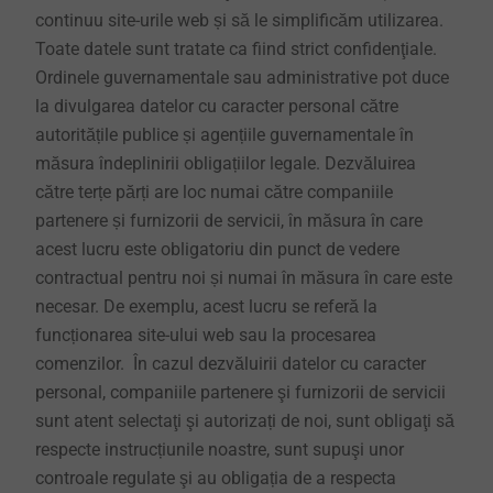
continuu site-urile web și să le simplificăm utilizarea.
Toate datele sunt tratate ca fiind strict confidenţiale.
Ordinele guvernamentale sau administrative pot duce
la divulgarea datelor cu caracter personal către
autoritățile publice și agențiile guvernamentale în
măsura îndeplinirii obligațiilor legale. Dezvăluirea
către terțe părți are loc numai către companiile
partenere și furnizorii de servicii, în măsura în care
acest lucru este obligatoriu din punct de vedere
contractual pentru noi și numai în măsura în care este
necesar. De exemplu, acest lucru se referă la
funcționarea site-ului web sau la procesarea
comenzilor. În cazul dezvăluirii datelor cu caracter
personal, companiile partenere şi furnizorii de servicii
sunt atent selectaţi şi autorizați de noi, sunt obligaţi să
respecte instrucțiunile noastre, sunt supuşi unor
controale regulate şi au obligația de a respecta