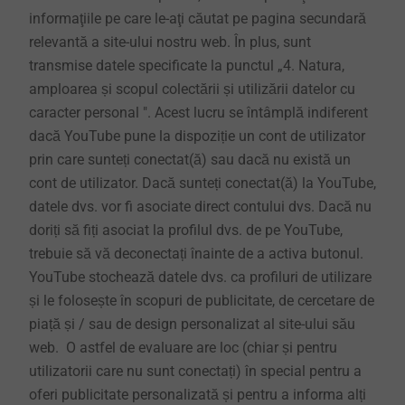
informaţiile pe care le-aţi căutat pe pagina secundară
relevantă a site-ului nostru web. În plus, sunt
transmise datele specificate la punctul „4. Natura,
amploarea și scopul colectării și utilizării datelor cu
caracter personal ". Acest lucru se întâmplă indiferent
dacă YouTube pune la dispoziție un cont de utilizator
prin care sunteți conectat(ă) sau dacă nu există un
cont de utilizator. Dacă sunteți conectat(ă) la YouTube,
datele dvs. vor fi asociate direct contului dvs. Dacă nu
doriți să fiți asociat la profilul dvs. de pe YouTube,
trebuie să vă deconectați înainte de a activa butonul.
YouTube stochează datele dvs. ca profiluri de utilizare
și le folosește în scopuri de publicitate, de cercetare de
piață și / sau de design personalizat al site-ului său
web. O astfel de evaluare are loc (chiar și pentru
utilizatorii care nu sunt conectați) în special pentru a
oferi publicitate personalizată și pentru a informa alți