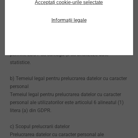
Acceptați cookie-urile selectate
site-urilor noastre web. Stocarea datelor personale ale
utilizatorului are loc numai acolo. Datele nu sunt
Informații legale
transmise terților.
Puteți decide aici dacă permiteți sau nu stocarea unui
cookie de analiză web în browserul dvs. pentru a
permite EJOT să culeagă și să analizeze date
statistice.
b) Temeiul legal pentru prelucrarea datelor cu caracter
personal
Temeiul legal pentru prelucrarea datelor cu caracter
personal ale utilizatorilor este articolul 6 alineatul (1)
litera (a) din GDPR.
c) Scopul prelucrarii datelor
Prelucrarea datelor cu caracter personal ale