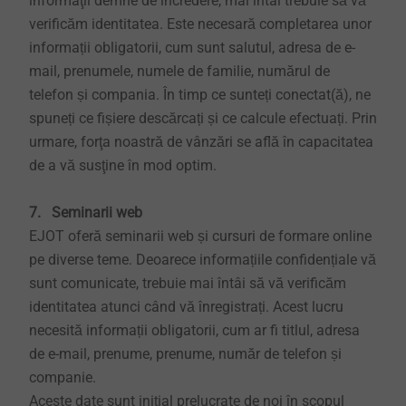
informaţii demne de încredere, mai întâi trebuie să vă
verificăm identitatea. Este necesară completarea unor
informații obligatorii, cum sunt salutul, adresa de e-
mail, prenumele, numele de familie, numărul de
telefon și compania. În timp ce sunteți conectat(ă), ne
spuneți ce fișiere descărcați și ce calcule efectuați. Prin
urmare, forţa noastră de vânzări se află în capacitatea
de a vă susţine în mod optim.
7. Seminarii web
EJOT oferă seminarii web și cursuri de formare online
pe diverse teme. Deoarece informațiile confidențiale vă
sunt comunicate, trebuie mai întâi să vă verificăm
identitatea atunci când vă înregistrați. Acest lucru
necesită informații obligatorii, cum ar fi titlul, adresa
de e-mail, prenume, prenume, număr de telefon și
companie.
Aceste date sunt inițial prelucrate de noi în scopul