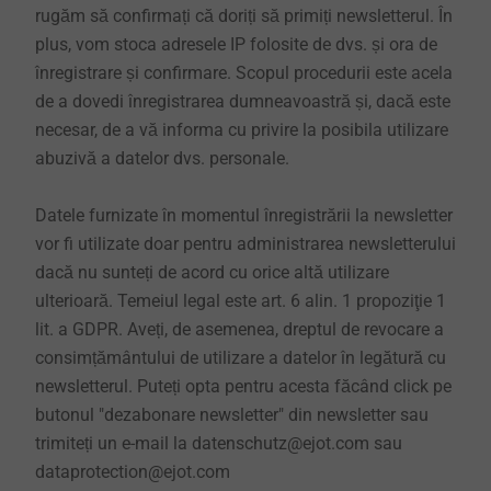
rugăm să confirmați că doriți să primiți newsletterul. În
plus, vom stoca adresele IP folosite de dvs. și ora de
înregistrare și confirmare. Scopul procedurii este acela
de a dovedi înregistrarea dumneavoastră și, dacă este
necesar, de a vă informa cu privire la posibila utilizare
abuzivă a datelor dvs. personale.
Datele furnizate în momentul înregistrării la newsletter
vor fi utilizate doar pentru administrarea newsletterului
dacă nu sunteți de acord cu orice altă utilizare
ulterioară. Temeiul legal este art. 6 alin. 1 propoziţie 1
lit. a GDPR. Aveți, de asemenea, dreptul de revocare a
consimțământului de utilizare a datelor în legătură cu
newsletterul. Puteți opta pentru acesta făcând click pe
butonul "dezabonare newsletter" din newsletter sau
trimiteți un e-mail la datenschutz@ejot.com sau
dataprotection@ejot.com