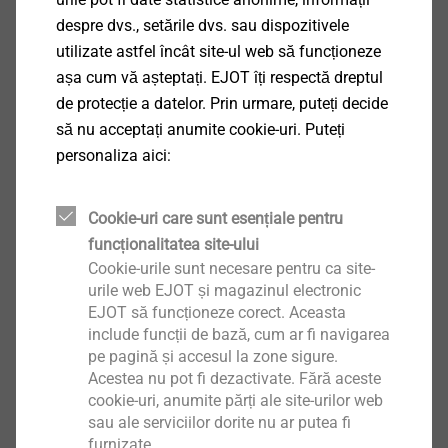
Acesta este un instrument de analiză web open
despre dvs., setările dvs. sau dispozitivele
source. Matomo nu înregistrează nicio dată de
utilizate astfel încât site-ul web să funcționeze
sesiune fără acordul dumneavoastră.
așa cum vă așteptați. EJOT îți respectă dreptul
de protecție a datelor. Prin urmare, puteți decide
Matomo folosește cookie-uri. Aceste fișiere text sunt
să nu acceptați anumite cookie-uri. Puteți
salvate pe computerul dvs. și permit EJOT să
personaliza aici:
analizeze modul în care este utilizat site-ul său web.
Informațiile despre utilizare colectate de cookie sunt
transferate pe serverul EJOT și salvate acolo, astfel
Cookie-uri care sunt esențiale pentru
încât să putem analiza comportamentul utilizatorului.
funcționalitatea site-ului
Pentru noi, adresa dumneavoastră IP este un cod
Cookie-urile sunt necesare pentru ca site-
urile web EJOT și magazinul electronic
anonim. Aceasta înseamnă că nu avem mijloace
EJOT să funcționeze corect. Aceasta
tehnice de a vă identifica ca utilizator înregistrat. Veți
include funcții de bază, cum ar fi navigarea
rămâne anonim ca utilizator.
pe pagină și accesul la zone sigure.
Acestea nu pot fi dezactivate. Fără aceste
EJOT consideră această analiză ca parte integrantă a
cookie-uri, anumite părți ale site-urilor web
serviciului său online. Scopul său este de a îmbunătăți
sau ale serviciilor dorite nu ar putea fi
furnizate.