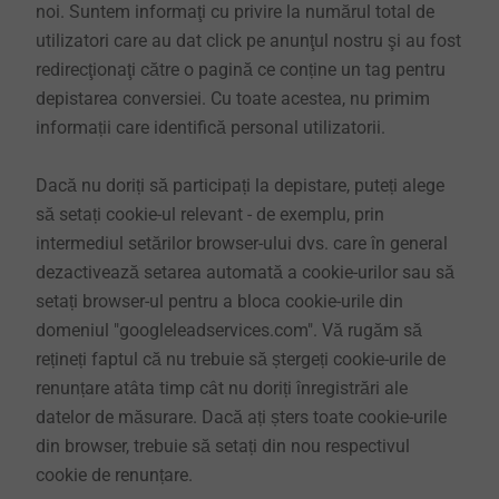
noi. Suntem informaţi cu privire la numărul total de
utilizatori care au dat click pe anunţul nostru şi au fost
redirecţionaţi către o pagină ce conține un tag pentru
depistarea conversiei. Cu toate acestea, nu primim
informații care identifică personal utilizatorii.
Dacă nu doriți să participați la depistare, puteți alege
să setați cookie-ul relevant - de exemplu, prin
intermediul setărilor browser-ului dvs. care în general
dezactivează setarea automată a cookie-urilor sau să
setați browser-ul pentru a bloca cookie-urile din
domeniul "googleleadservices.com". Vă rugăm să
rețineți faptul că nu trebuie să ștergeți cookie-urile de
renunțare atâta timp cât nu doriți înregistrări ale
datelor de măsurare. Dacă ați șters toate cookie-urile
din browser, trebuie să setați din nou respectivul
cookie de renunțare.