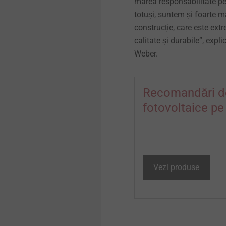
marea responsabilitate pe
totuși, suntem și foarte m
construcție, care este ext
calitate și durabile”, exp
Weber.
Recomandări d
fotovoltaice pe
Vezi produse