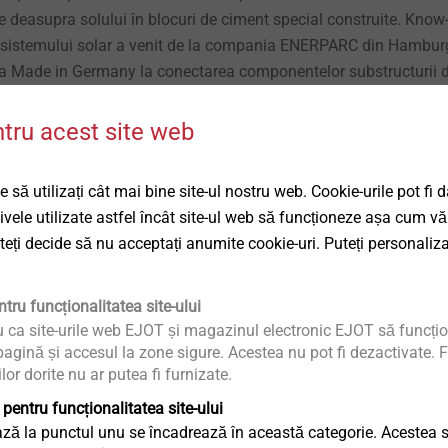
e deasupra solului în blocuri de ciment special construite. Know
a sistemului solar a venit de la compania ENERPARC din Hambur
tea Made in Germany la conectarea componentelor substructurii 
e în total aproape 6.000 de șuruburi autoforante și aproape 12.
 EJOT. Aceste șuruburi EJOT sunt fabricate din oțel inoxidabil A2
ntru acest site web
bit de rezistente la coroziune și proiectate pentru o conexiune fi
 să utilizați cât mai bine site-ul nostru web. Cookie-urile pot fi 
tivele utilizate astfel încât site-ul web să funcționeze așa cum vă
sunt folosite pentru conectarea profilelor de susținere. Ele
uteți decide să nu acceptați anumite cookie-uri. Puteți personaliza
iul pre-găurit sau pre-perforat și creează astfel o legătură strânsă
tru fixarea componentelor din oțel și/sau aluminiu. JZ3 instalat 
l a primit recent un succesor și mai puternic sub forma JZ5. JZ5
tru funcționalitatea site-ului
u ca site-urile web EJOT și magazinul electronic EJOT să funcțio
tofiletant al EJOT de până acum și are rezultate deosebit de bun
agină și accesul la zone sigure. Acestea nu pot fi dezactivate. F
n materiale de înaltă rezistență.
ilor dorite nu ar putea fi furnizate.
 pentru funcționalitatea site-ului
-6-5.5x25 E16 sunt fabricate din oțel inoxidabil cu burghiu din 
ză la punctul unu se încadrează în această categorie. Acestea sun
ru atașarea profilelor de susținere la substructură. Ele își arată