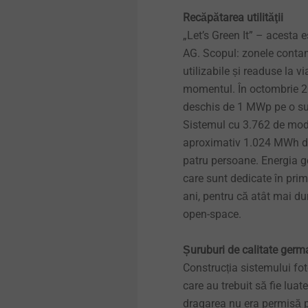
Technical details & coatings
Fațade ventilate
Recăpătarea utilităţii
„Let’s Green It” – acest
Structural components
AG. Scopul: zonele contam
Sisteme de siguranță
made of plastics
utilizabile și readuse la v
momentul. În octombrie 201
Accesorii sisteme de
siguranță
deschis de 1 MWp pe o sup
Sistemul cu 3.762 de modul
aproximativ 1.024 MWh de 
Sisteme scurgere
patru persoane. Energia gen
care sunt dedicate în prim
Profile interioare
ani, pentru că atât mai du
open-space.
Fixarea directă
Șuruburi de calitate germ
Construcția sistemului fot
care au trebuit să fie luat
dragarea nu era permisă pe 