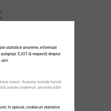
-
g,
de
000
 de
abilă
date statistice anonime, informații
 așteptați. EJOT îți respectă dreptul
 aici:
 și
în
 este
neze corect. Aceasta include funcții
e
ără aceste cookie-uri, anumite părți
oțel
t, în special, cookie-uri statistice