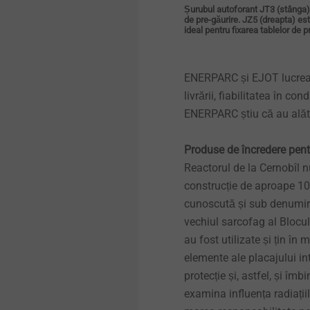
Șurubul autoforant JT3 (stânga) s
de pre-găurire. JZ5 (dreapta) est
ideal pentru fixarea tablelor de p
ENERPARC și EJOT lucrează
livrării, fiabilitatea în co
ENERPARC știu că au alătu
Produse de încredere pentr
Reactorul de la Cernobîl 
construcție de aproape 10
cunoscută și sub denumirea
vechiul sarcofag al Blocu
au fost utilizate și țin în
elemente ale placajului int
protecție și, astfel, și îm
examina influența radiații