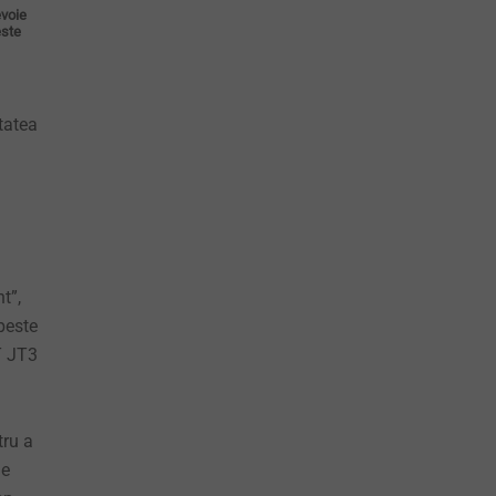
evoie
este
tatea
–
t”,
peste
T JT3
tru a
de