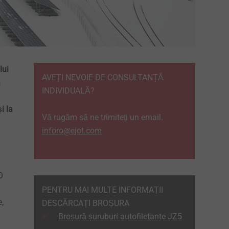
lui
AVEȚI NEVOIE DE CONSULTANȚĂ
a
INDIVIDUALĂ?
i la
Vă rugăm să ne trimiteți un email.
inforo@ejot.com
O
PENTRU MAI MULTE INFORMAȚII
e,
DESCĂRCAȚI BROȘURA
Broșură șuruburi autofiletante JZ5