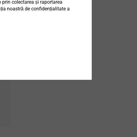
 prin colectarea și raportarea
e de
ia noastră de confidențialitate a
ție a