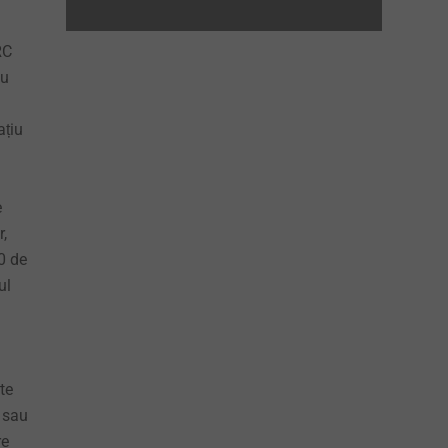
RC
ou
ațiu
e
r,
0 de
ul
te
l sau
re