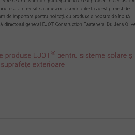
 care ne-am asumat-o participând la acest proiect. În același ti
ândri că am reușit să aducem o contribuție la acest proiect de
rem de important pentru noi toți, cu produsele noastre de înaltă
lică directorul general EJOT Construction Fasteners. Dr. Jens Oliv
®
e produse EJOT
pentru sisteme solare și
 suprafețe exterioare