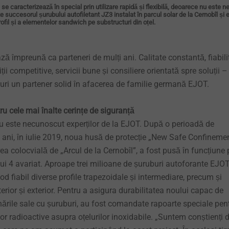
e caracterizează în special prin utilizare rapidă și flexibilă, deoarece nu este n
e succesorul șurubului autofiletant JZ3 instalat în parcul solar de la Cernobîl și 
rofil și a elementelor sandwich pe substructuri din oțel.
 împreună ca parteneri de mulți ani. Calitate constantă, fiabili
ndiții competitive, servicii bune și consiliere orientată spre soluții 
ri un partener solid în afacerea de familie germană EJOT.
u cele mai înalte cerințe de siguranță
nu este necunoscut experților de la EJOT. După o perioadă de
 ani, în iulie 2019, noua husă de protecție „New Safe Confinemen
 colocvială de „Arcul de la Cernobîl”, a fost pusă în funcțiune 
lui 4 avariat. Aproape trei milioane de șuruburi autoforante EJO
 mod fiabil diverse profile trapezoidale și intermediare, precum și
erior și exterior. Pentru a asigura durabilitatea noului capac de
binările sale cu șuruburi, au fost comandate rapoarte speciale pen
lor radioactive asupra oțelurilor inoxidabile. „Suntem conștienți 