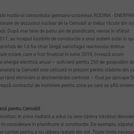
a este motto-ul consorțiului germano-ucrainean RODINA - ENERPA
inate de dezastrul nuclear de la Cernobîl ar trebui făcute din n
iață. După mai bine de patru ani de planificare, venise în sfârșit
7, au început lucrările de construcție a unui sistem solar în sp
rafață de 1,6 ha chiar lângă sarcofagul reactorului distrus.
e solare, care a fost finalizat în iunie 2018, livrează acum
energie electrică anual – suficient pentru 250 de gospodării d
erată la Cernobîl este utilizată în prezent pentru clădirile din ju
ul rând eliminării și dezmembrării centralei – fixat pe aproape 5
rează contractul de închiriere pentru zona pe care se află sistem
ană pentru Cernobîl
ovoltaic în zona iradiată a adus cu sine câteva trăsături deosebi
e în considerare în planificare și construcție. De exemplu, săpatu
șantier pentru a nu elibera radiații din sol. Toate liniile necesa