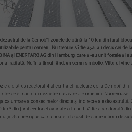
 dezastrul de la Cernobîl, zonele de până la 10 km din jurul blocu
tilizabile pentru oameni. Nu trebuie să fie așa, au decis cei de l
NA și ENERPARC AG din Hamburg, care și-au unit forțele și au
zona iradiată. Nu în ultimul rând, un semn simbolic: Viitorul vine ș
zie a distrus reactorul 4 al centralei nucleare de la Cernobîl din
intre cele mai mari dezastre nucleare ale omenirii. Numeroase
ța ca urmare a consecințelor directe și indirecte ale dezastrului. 
km² din jurul centralei avariate a trebuit să fie abandonată din
diații. S-a presupus că nu poate fi folosit de oameni timp de sut