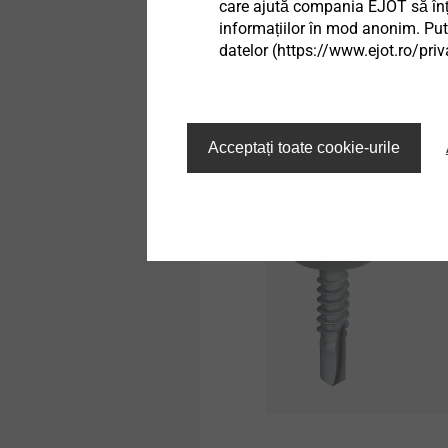
care ajută compania EJOT să înțel
punctele forte în special a
informațiilor în mod anonim. Pute
pre-găurire. De asemenea, s
datelor (https://www.ejot.ro/priv
acestor două materiale pâ
Acceptați toate cookie-urile