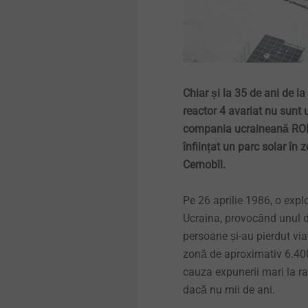
Hybrid parts & insert
ușoare
Declarația privind produsele
Calitate
molding
Șuruburi panou
Talere de susținere acoperiș
ecologice
plan
Lucrări de interior
Durabilitate
Headlamp adjustment
Șuruburi țiglă metalică
Alte documente
systems
Manșoane de etanșare
Elemente de montaj pentru
Chiar și la 35 de ani de la
sisteme termoizolante
Șuruburi pentru lemn
Fastening solutions for
reactor 4 avariat nu sunt u
Fixarea izolațiilor
honeycomb and foam
compania ucraineană RODI
structures
Profile pentru ETICS
înființat un parc solar în 
Nituri
Cernobîl.
Fastening solutions for thin-
Solare
walled components
Pe 26 aprilie 1986, o explo
Unelte/Scule de montaj
Ucraina, provocând unul d
Tehnica de ancorare
Micro screws
persoane și-au pierdut via
Accesorii acoperișuri
zonă de aproximativ 6.400 
Sisteme de fixare pentru
Automated assembly and
cauza expunerii mari la ra
fațade ventilate
technical cleanliness
Benzi etanșare
dacă nu mii de ani.