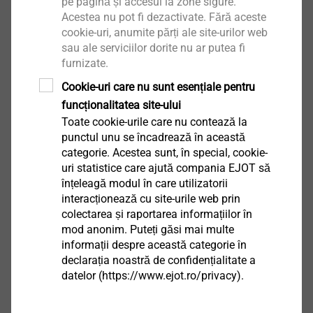
pe pagină și accesul la zone sigure.
BCA P 3.3/0.5 ≥ 65 mm
Acestea nu pot fi dezactivate. Fără aceste
Adâncime gaură burghiu
cookie-uri, anumite părți ale site-urilor web
sau ale serviciilor dorite nu ar putea fi
Beton C12/15 ≥ 45 mm
furnizate.
Beton ușor LC12/13 ≥ 45 mm
BCA P 3.3/0.5 ≥ 80 mm
Cookie-uri care nu sunt esențiale pentru
funcționalitatea site-ului
Toate cookie-urile care nu contează la
Descărcări
punctul unu se încadrează în această
categorie. Acestea sunt, în special, cookie-
uri statistice care ajută compania EJOT să
User manual.pdf
655 KB
înțeleagă modul în care utilizatorii
ETA-07/0013.pdf
3 MB
interacționează cu site-urile web prin
EPD Flat roof fastening systems.pdf
1022 KB
colectarea și raportarea informațiilor în
Assembly instruction.pdf
1 MB
mod anonim. Puteți găsi mai multe
Product data sheet.pdf
informații despre această categorie în
197 KB
declarația noastră de confidențialitate a
datelor (https://www.ejot.ro/privacy).
1) Concrete C12/12; lightweight concrete