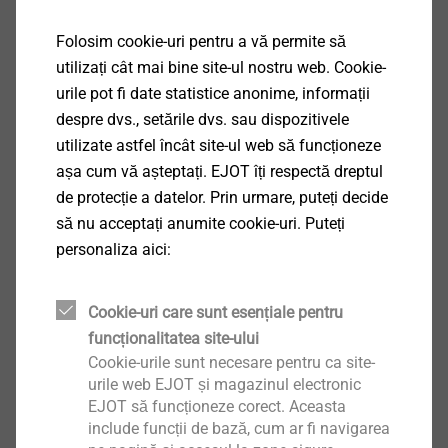
Folosim cookie-uri pentru a vă permite să
Aplicații
utilizați cât mai bine site-ul nostru web. Cookie-
Pentru a fixa membrane de acoperiș
urile pot fi date statistice anonime, informații
Ideal pentru izolații acoperiș înclinat
despre dvs., setările dvs. sau dispozitivele
Pentru substructuri beton, beton ușor și BCA
utilizate astfel încât site-ul web să funcționeze
Reducerea punților termice
așa cum vă așteptați. EJOT îți respectă dreptul
Proprietăți
de protecție a datelor. Prin urmare, puteți decide
Manșon diblu din material plastic de calitate
să nu acceptați anumite cookie-uri. Puteți
superioară
personaliza aici:
Șurub diblu inox A2
Detalii tehnice
Diametru taler: 50 mm
Cookie-uri care sunt esențiale pentru
Diametru gaură: 8,0 mm
funcționalitatea site-ului
Acționare cap șurub: Hexalobular T30
Cookie-urile sunt necesare pentru ca site-
urile web EJOT și magazinul electronic
Adâncimea de instalare
EJOT să funcționeze corect. Aceasta
Beton C12/15 ≥ 30 mm
include funcții de bază, cum ar fi navigarea
Beton ușor LC12/13 ≥ 30 mm