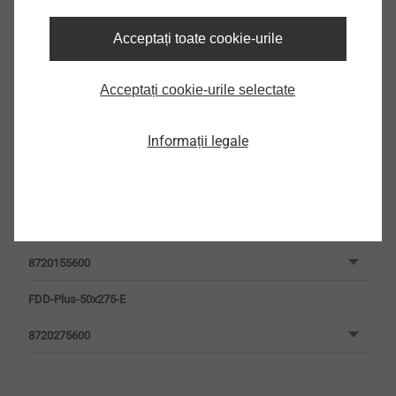
LC12/13
2) Aerated concrete P 3.3
Acceptați toate cookie-urile
Filtru
Acceptați cookie-urile selectate
Informații legale
FDD-Plus-50x155-E
8720155600
FDD-Plus-50x275-E
8720275600