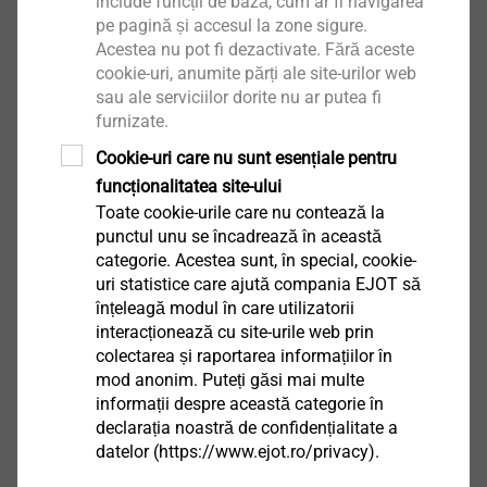
include funcții de bază, cum ar fi navigarea
EPD Flat roof fastening systems.pdf
1022 KB
pe pagină și accesul la zone sigure.
Acestea nu pot fi dezactivate. Fără aceste
cookie-uri, anumite părți ale site-urilor web
sau ale serviciilor dorite nu ar putea fi
furnizate.
HTV 82/40 TK
Cookie-uri care nu sunt esențiale pentru
3020098401
funcționalitatea site-ului
Toate cookie-urile care nu contează la
punctul unu se încadrează în această
Specificații
categorie. Acestea sunt, în special, cookie-
Descriere produs
HTV 82/40 TK
uri statistice care ajută compania EJOT să
înțeleagă modul în care utilizatorii
Unitate
100
interacționează cu site-urile web prin
colectarea și raportarea informațiilor în
mod anonim. Puteți găsi mai multe
Alte produse
informații despre această categorie în
declarația noastră de confidențialitate a
datelor (https://www.ejot.ro/privacy).