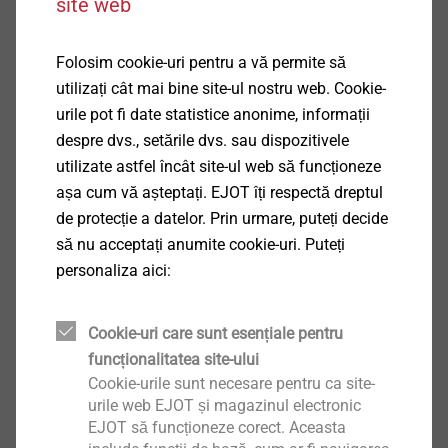
site web
Aplicații
Folosim cookie-uri pentru a vă permite să
Pentru a fixa membrane de acoperișuri
utilizați cât mai bine site-ul nostru web. Cookie-
pe substructuri din profile trapezoidale din oțel,
urile pot fi date statistice anonime, informații
lemn și materiale pe bază de lemn
despre dvs., setările dvs. sau dispozitivele
Pentru clădiri noi și renovări
utilizate astfel încât site-ul web să funcționeze
Pentru instalare manuală
așa cum vă așteptați. EJOT îți respectă dreptul
Proprietăți
de protecție a datelor. Prin urmare, puteți decide
Oțel placat cu alu-zinc
să nu acceptați anumite cookie-uri. Puteți
Observație
personaliza aici:
®
În combinație cu șuruburi EJOT Dabo
Cookie-uri care sunt esențiale pentru
Descărcări
funcționalitatea site-ului
Cookie-urile sunt necesare pentru ca site-
urile web EJOT și magazinul electronic
Product data sheet.pdf
166 KB
EJOT să funcționeze corect. Aceasta
ETA-07/0013.pdf
3 MB