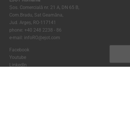
Șos. Comercială nr. 21 A, DN 65 B,
Com.Bradu, Sat Geamăna,
Jud. Argeș, RO-117141
phone:
+40 248 2238 - 86
e-mail:
infoRO@ejot.com
Facebook
Youtube
LinkedIn
Imprima
Confidentialitate
Termeni & Conditii
Printeaza pagina
Copyright © 2026 EJOT