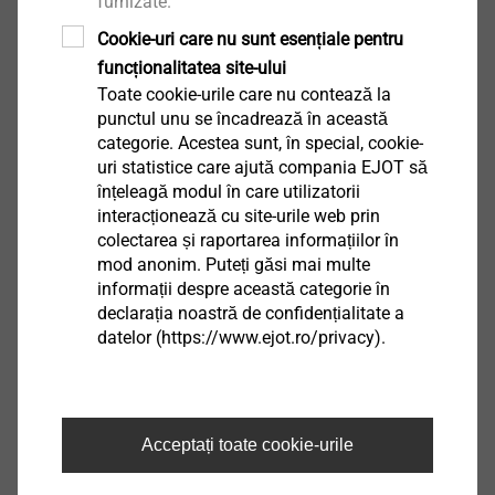
furnizate.
EPD Flat roof fastening systems.pdf
1022 KB
Cookie-uri care nu sunt esențiale pentru
FM Approval.pdf
157 KB
funcționalitatea site-ului
Toate cookie-urile care nu contează la
punctul unu se încadrează în această
categorie. Acestea sunt, în special, cookie-
uri statistice care ajută compania EJOT să
HTV 82/40 F
înțeleagă modul în care utilizatorii
interacționează cu site-urile web prin
3020093401
colectarea și raportarea informațiilor în
mod anonim. Puteți găsi mai multe
Specificații
informații despre această categorie în
declarația noastră de confidențialitate a
Descriere produs
HTV 82/40 F
datelor (https://www.ejot.ro/privacy).
Unitate
100
Alte produse
Acceptați toate cookie-urile