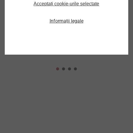
Acceptați cookie-urile selectate
Informații legale
FBS-R-6,3
Vizualizare produs