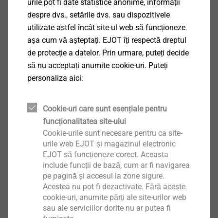
Specificații
urile pot fi date statistice anonime, informații
despre dvs., setările dvs. sau dispozitivele
utilizate astfel încât site-ul web să funcționeze
Aplicații
așa cum vă așteptați. EJOT îți respectă dreptul
Pentru a fixa membrane de acoperiș pe
de protecție a datelor. Prin urmare, puteți decide
substructuri din lemn, materiale pe bază de lemn,
să nu acceptați anumite cookie-uri. Puteți
beton și BCA
personaliza aici:
Pentru substrat solid
Proprietăți
Oțel placat cu alu-zinc
Cookie-uri care sunt esențiale pentru
Observație
funcționalitatea site-ului
®
Compatibil cu șuruburi EJOT Dabo
/ cu șuruburi
Cookie-urile sunt necesare pentru ca site-
de beton și BCA
urile web EJOT și magazinul electronic
EJOT să funcționeze corect. Aceasta
include funcții de bază, cum ar fi navigarea
Descărcări
pe pagină și accesul la zone sigure.
Acestea nu pot fi dezactivate. Fără aceste
cookie-uri, anumite părți ale site-urilor web
Product data sheet.pdf
169 KB
sau ale serviciilor dorite nu ar putea fi
ETA-07/0013.pdf
3 MB