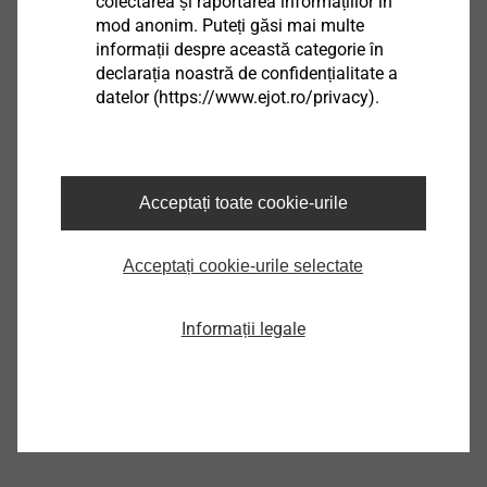
colectarea și raportarea informațiilor în
mod anonim. Puteți găsi mai multe
informații despre această categorie în
declarația noastră de confidențialitate a
datelor (https://www.ejot.ro/privacy).
EJObar PVC
Sisteme de siguranță
Vizualizare produs
Acceptați toate cookie-urile
Acceptați cookie-urile selectate
Informații legale