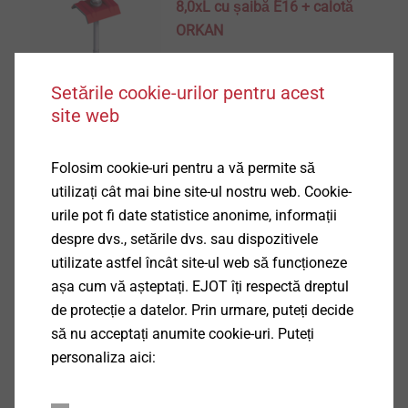
8,0xL cu șaibă E16 + calotă
ORKAN
Vizualizare produs
Setările cookie-urilor pentru acest
site web
Set fixare solară JA3-SB-
Folosim cookie-uri pentru a vă permite să
8,0xL cu șaibă FZD din
utilizați cât mai bine site-ul nostru web. Cookie-
fibrociment
urile pot fi date statistice anonime, informații
despre dvs., setările dvs. sau dispozitivele
Vizualizare produs
utilizate astfel încât site-ul web să funcționeze
așa cum vă așteptați. EJOT îți respectă dreptul
de protecție a datelor. Prin urmare, puteți decide
să nu acceptați anumite cookie-uri. Puteți
Set fixare solară JZ3-SB-
personaliza aici:
8,0xL cu șaibă E16 + calotă
ORKAN