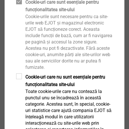
Cookie-uri care sunt esențiale pentru
Vizualizare produs
funcționalitatea site-ului
Cookie-urile sunt necesare pentru ca site-
urile web EJOT și magazinul electronic
EJOT să funcționeze corect. Aceasta
include funcții de bază, cum ar fi navigarea
Set fixare solară JZ3-SB-8xL
pe pagină și accesul la zone sigure.
cu șaibă FZD din fibrociment
Acestea nu pot fi dezactivate. Fără aceste
cookie-uri, anumite părți ale site-urilor web
sau ale serviciilor dorite nu ar putea fi
Vizualizare produs
furnizate.
Cookie-uri care nu sunt esențiale pentru
funcționalitatea site-ului
Toate cookie-urile care nu contează la
punctul unu se încadrează în această
Clip de fixare PV
categorie. Acestea sunt, în special, cookie-
uri statistice care ajută compania EJOT să
Vizualizare produs
înțeleagă modul în care utilizatorii
interacționează cu site-urile web prin