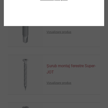
Şurub autoforant FDM1
Vizualizare produs
Şurub montaj ferestre Super-
JOT
Vizualizare produs