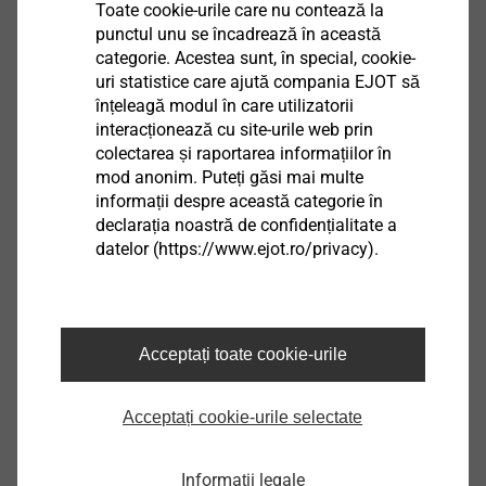
Toate cookie-urile care nu contează la
punctul unu se încadrează în această
categorie. Acestea sunt, în special, cookie-
uri statistice care ajută compania EJOT să
înțeleagă modul în care utilizatorii
interacționează cu site-urile web prin
colectarea și raportarea informațiilor în
Şurub autoforant FDM2F
mod anonim. Puteți găsi mai multe
informații despre această categorie în
Vizualizare produs
declarația noastră de confidențialitate a
datelor (https://www.ejot.ro/privacy).
Acceptați toate cookie-urile
Şurub autoforant FD1
Vizualizare produs
Acceptați cookie-urile selectate
Informații legale