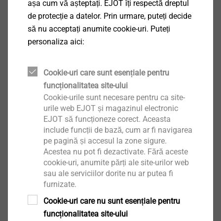
așa cum vă așteptați. EJOT îți respectă dreptul
de protecție a datelor. Prin urmare, puteți decide
Vizualizare produs
să nu acceptați anumite cookie-uri. Puteți
personaliza aici:
Cookie-uri care sunt esențiale pentru
funcționalitatea site-ului
Şurub autoforant FDM2
Cookie-urile sunt necesare pentru ca site-
urile web EJOT și magazinul electronic
Vizualizare produs
EJOT să funcționeze corect. Aceasta
include funcții de bază, cum ar fi navigarea
pe pagină și accesul la zone sigure.
Acestea nu pot fi dezactivate. Fără aceste
cookie-uri, anumite părți ale site-urilor web
sau ale serviciilor dorite nu ar putea fi
furnizate.
Șurub autoforant FD42
Cookie-uri care nu sunt esențiale pentru
funcționalitatea site-ului
Vizualizare produs