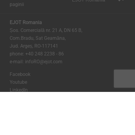
paginii
EJOT Romania
Șos. Comercială nr. 21 A, DN 65 B,
Com.Bradu, Sat Geamăna,
Jud. Argeș, RO-117141
phone:
+40 248 2238 - 86
e-mail:
infoRO@ejot.com
Facebook
Youtube
LinkedIn
Imprima
Confidentialitate
Termeni & Conditii
Printeaza pagina