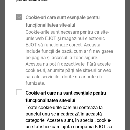
Profile ETICS
Cookie-uri care sunt esențiale pentru
Vizualizare produs
funcționalitatea site-ului
Cookie-urile sunt necesare pentru ca site-
urile web EJOT și magazinul electronic
EJOT să funcționeze corect. Aceasta
include funcții de bază, cum ar fi navigarea
Pro ASP
pe pagină și accesul la zone sigure.
Profile ETICS
Acestea nu pot fi dezactivate. Fără aceste
cookie-uri, anumite părți ale site-urilor web
Vizualizare produs
sau ale serviciilor dorite nu ar putea fi
furnizate.
Cookie-uri care nu sunt esențiale pentru
funcționalitatea site-ului
Toate cookie-urile care nu contează la
punctul unu se încadrează în această
categorie. Acestea sunt, în special, cookie-
uri statistice care ajută compania EJOT să