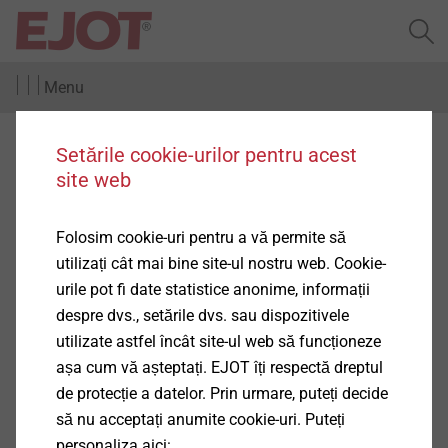
Menu
Profil clip-on
Setările cookie-urilor pentru acest
site web
Folosim cookie-uri pentru a vă permite să
utilizați cât mai bine site-ul nostru web. Cookie-
Produse
urile pot fi date statistice anonime, informații
(2)
despre dvs., setările dvs. sau dispozitivele
utilizate astfel încât site-ul web să funcționeze
așa cum vă așteptați. EJOT îți respectă dreptul
de protecție a datelor. Prin urmare, puteți decide
să nu acceptați anumite cookie-uri. Puteți
personaliza aici:
Pro ASP-R