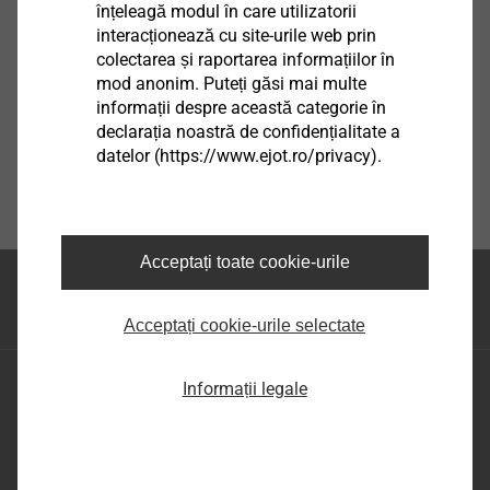
înțeleagă modul în care utilizatorii
interacționează cu site-urile web prin
colectarea și raportarea informațiilor în
mod anonim. Puteți găsi mai multe
informații despre această categorie în
declarația noastră de confidențialitate a
datelor (https://www.ejot.ro/privacy).
Acceptați toate cookie-urile
Partea superioara a
paginii
Acceptați cookie-urile selectate
EJOT Romania
Informații legale
Șos. Comercială nr. 21 A, DN 65 B,
Com.Bradu, Sat Geamăna,
Jud. Argeș, RO-117141