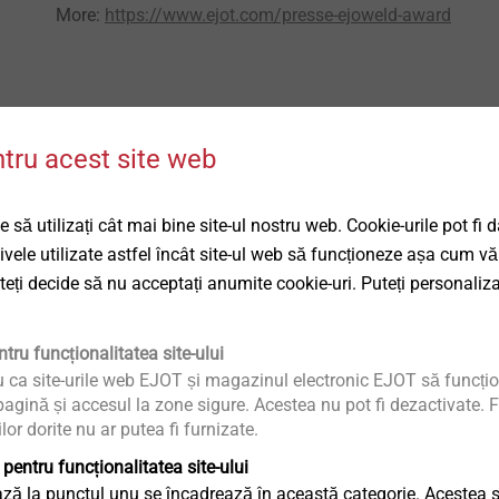
More:
https://www.ejot.com/presse-ejoweld-award
ntru acest site web
 să utilizați cât mai bine site-ul nostru web. Cookie-urile pot fi 
tivele utilizate astfel încât site-ul web să funcționeze așa cum vă
uteți decide să nu acceptați anumite cookie-uri. Puteți personaliza
®
EJOWELD
Products
tru funcționalitatea site-ului
u ca site-urile web EJOT și magazinul electronic EJOT să funcțio
agină și accesul la zone sigure. Acestea nu pot fi dezactivate. F
ding is used to
Friction elements for demanding task
ilor dorite nu ar putea fi furnizate.
ieces without
in automotive structural engineering..
 pentru funcționalitatea site-ului
 for this method
ză la punctul unu se încadrează în această categorie. Acestea sun