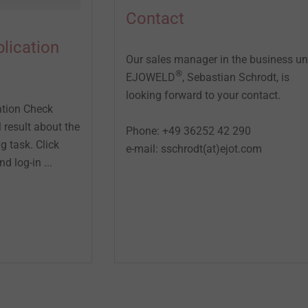
Contact
lication
Our sales manager in the business un
®
EJOWELD
, Sebastian Schrodt, is
looking forward to your contact.
tion Check
l result about the
Phone: +49 36252 42 290
ng task. Click
e-mail: sschrodt(at)ejot.com
d log-in ...