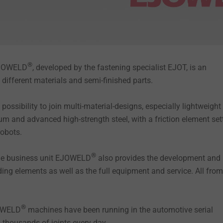
®
EJOWELD
, developed by the fastening specialist EJOT, is an
n different materials and semi-finished parts.
possibility to join multi-material-designs, especially lightweight
m and advanced high-strength steel, with a friction element set
 robots.
®
the business unit EJOWELD
also provides the development and
ding elements as well as the full equipment and service. All fro
®
JOWELD
machines have been running in the automotive serial
y thousands of joints every day.