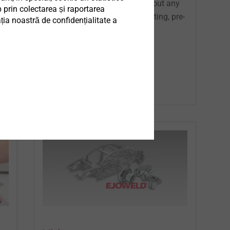
robot suitable setting tool without any
 prin colectarea și raportarea
pre-treatment (cleaning, de-coating, pre-
ia noastră de confidențialitate a
hole)...
®
EJOWELD
Equipment