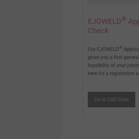
®
EJOWELD
App
Check
®
Our EJOWELD
Applica
gives you a first genera
feasibility of your joini
here for a registration an
Go to CAD Data