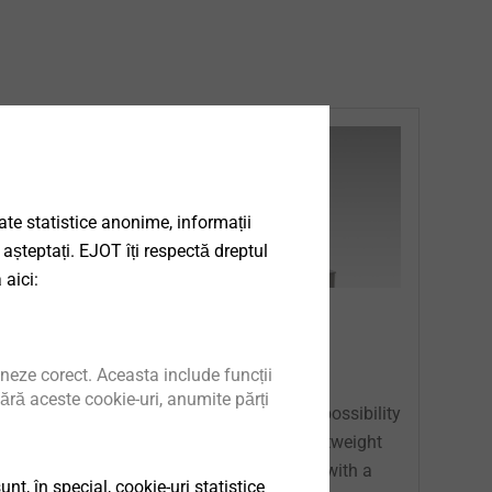
date statistice anonime, informații
 așteptați. EJOT îți respectă dreptul
 aici:
Equipment
neze corect. Aceasta include funcții
ără aceste cookie-uri, anumite părți
®
s
EJOWELD
offers the unique possibility
.
to join different materials (lightweight
material / high strength steel) with a
t, în special, cookie-uri statistice