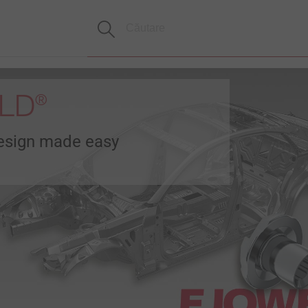
LD
®
esign made easy