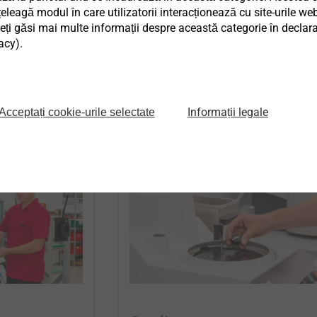
ity...
eagă modul în care utilizatorii interacționează cu site-urile web
ți găsi mai multe informații despre această categorie în declaraț
acy).
®
gy
EJOWELD
Products
Informații legale
Acceptați cookie-urile selectate