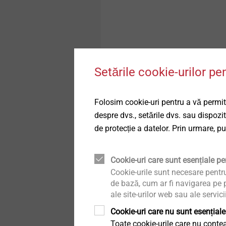
Setările cookie-urilor pe
Folosim cookie-uri pentru a vă permite
despre dvs., setările dvs. sau dispozi
de protecție a datelor. Prin urmare, p
Technology
Cookie-uri care sunt esențiale pen
Cookie-urile sunt necesare pentr
de bază, cum ar fi navigarea pe p
®
EJOWELD
friction wel
ale site-urilor web sau ale servici
join overlapping work p
Cookie-uri care nu sunt esențiale
pre-hole. A requirement
Toate cookie-urile care nu contea