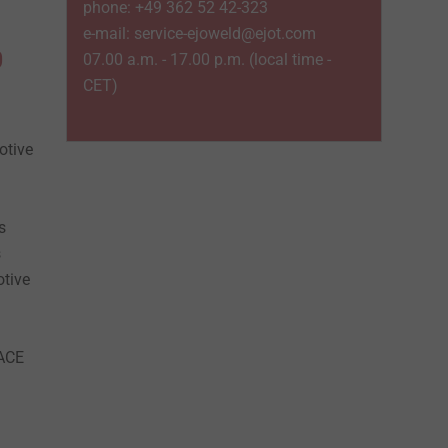
phone: +49 362 52 42-323
e-mail: service-ejoweld@ejot.com
0
07.00 a.m. - 17.00 p.m. (local time -
CET)
otive
s
s
otive
PACE