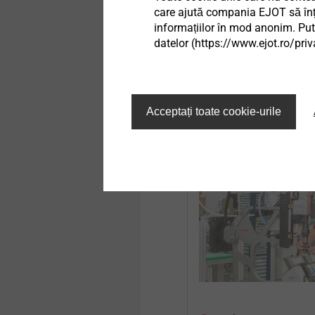
is a two-sided accessibil
care ajută compania EJOT să înțel
informațiilor în mod anonim. Pute
datelor (https://www.ejot.ro/priv
EJOWELD Technolo
Acceptați toate cookie-urile