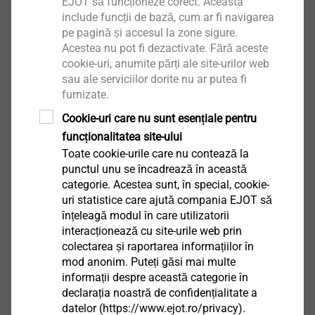
EJOT să funcționeze corect. Aceasta
include funcții de bază, cum ar fi navigarea
pe pagină și accesul la zone sigure.
Acestea nu pot fi dezactivate. Fără aceste
cookie-uri, anumite părți ale site-urilor web
sau ale serviciilor dorite nu ar putea fi
furnizate.
®
EJOFORM
Cookie-uri care nu sunt esențiale pentru
funcționalitatea site-ului
Vizualizare produs
Toate cookie-urile care nu contează la
punctul unu se încadrează în această
categorie. Acestea sunt, în special, cookie-
uri statistice care ajută compania EJOT să
înțeleagă modul în care utilizatorii
interacționează cu site-urile web prin
®
colectarea și raportarea informațiilor în
EJOT ALtracs
Xt
mod anonim. Puteți găsi mai multe
informații despre această categorie în
Vizualizare produs
declarația noastră de confidențialitate a
datelor (https://www.ejot.ro/privacy).