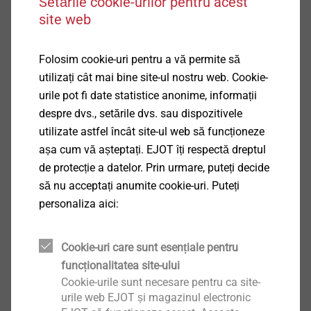
Setările cookie-urilor pentru acest
®
EVO PT
site web
Vizualizare produs
Folosim cookie-uri pentru a vă permite să
utilizați cât mai bine site-ul nostru web. Cookie-
urile pot fi date statistice anonime, informații
despre dvs., setările dvs. sau dispozitivele
utilizate astfel încât site-ul web să funcționeze
®
DELTA PT
așa cum vă așteptați. EJOT îți respectă dreptul
de protecție a datelor. Prin urmare, puteți decide
Vizualizare produs
să nu acceptați anumite cookie-uri. Puteți
personaliza aici:
Cookie-uri care sunt esențiale pentru
funcționalitatea site-ului
®
DELTA PT
DS
Cookie-urile sunt necesare pentru ca site-
urile web EJOT și magazinul electronic
Vizualizare produs