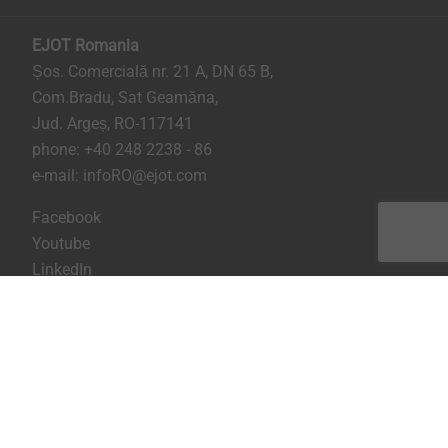
EJOT Romania
Șos. Comercială nr. 21 A, DN 65 B,
Com.Bradu, Sat Geamăna,
Jud. Argeș, RO-117141
phone:
+40 248 2238 - 86
e-mail:
infoRO@ejot.com
Facebook
Youtube
LinkedIn
Imprima
Confidentialitate
Termeni & Conditii
Printeaza pagina