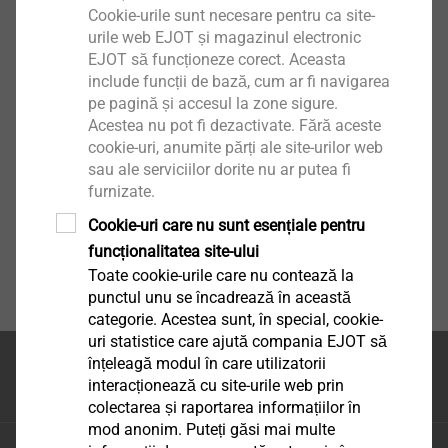
Cookie-urile sunt necesare pentru ca site-
urile web EJOT și magazinul electronic
EJOT să funcționeze corect. Aceasta
include funcții de bază, cum ar fi navigarea
pe pagină și accesul la zone sigure.
Acestea nu pot fi dezactivate. Fără aceste
cookie-uri, anumite părți ale site-urilor web
sau ale serviciilor dorite nu ar putea fi
furnizate.
Cookie-uri care nu sunt esențiale pentru
funcționalitatea site-ului
Toate cookie-urile care nu contează la
punctul unu se încadrează în această
categorie. Acestea sunt, în special, cookie-
uri statistice care ajută compania EJOT să
înțeleagă modul în care utilizatorii
Partea superioara a
interacționează cu site-urile web prin
paginii
colectarea și raportarea informațiilor în
mod anonim. Puteți găsi mai multe