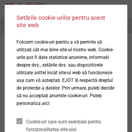
Setările cookie-urilor pentru acest
site web
Menu
Folosim cookie-uri pentru a vă permite să
utilizați cât mai bine site-ul nostru web. Cookie-
urile pot fi date statistice anonime, informații
despre dvs., setările dvs. sau dispozitivele
utilizate astfel încât site-ul web să funcționeze
așa cum vă așteptați. EJOT îți respectă dreptul
de protecție a datelor. Prin urmare, puteți decide
să nu acceptați anumite cookie-uri. Puteți
personaliza aici:
Cookie-uri care sunt esențiale pentru
funcționalitatea site-ului