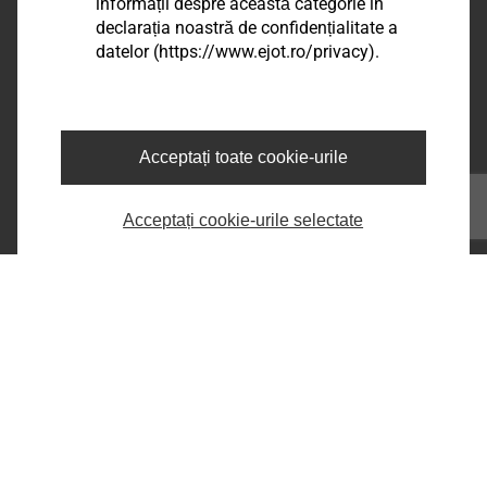
EJOT Romania
informații despre această categorie în
declarația noastră de confidențialitate a
Șos. Comercială nr. 21 A, DN 65 B,
datelor (https://www.ejot.ro/privacy).
Com.Bradu, Sat Geamăna,
Jud. Argeș, RO-117141
phone:
+40 248 2238 - 86
e-mail:
infoRO@ejot.com
Acceptați toate cookie-urile
Facebook
Youtube
Acceptați cookie-urile selectate
LinkedIn
Informații legale
Imprima
Confidentialitate
Termeni & Conditii
Printeaza pagina
Copyright © 2026 EJOT