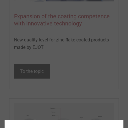
Expansion of the coating competence
with innovative technology
New quality level for zinc flake coated products
made by EJOT
To the topic