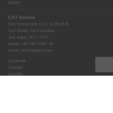
paginii
EJOT Romania
Șos. Comercială nr. 21 A, DN 65 B,
Com.Bradu, Sat Geamăna,
Jud. Argeș, RO-117141
phone:
+40 248 2238 - 86
e-mail:
infoRO@ejot.com
Facebook
Youtube
LinkedIn
Imprima
Confidentialitate
Termeni & Conditii
Printeaza pagina