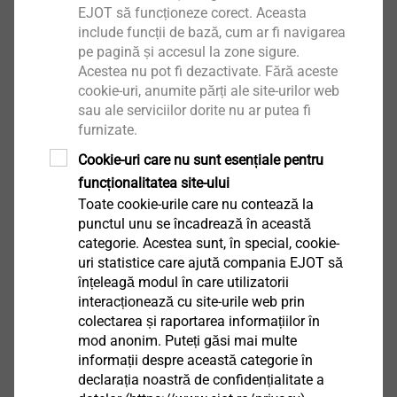
EJOT să funcționeze corect. Aceasta
include funcții de bază, cum ar fi navigarea
pe pagină și accesul la zone sigure.
Acestea nu pot fi dezactivate. Fără aceste
cookie-uri, anumite părți ale site-urilor web
sau ale serviciilor dorite nu ar putea fi
furnizate.
Cookie-uri care nu sunt esențiale pentru
Product and service concepts for
funcționalitatea site-ului
battery systems
Toate cookie-urile care nu contează la
punctul unu se încadrează în această
Product and service concepts for battery systems
categorie. Acestea sunt, în special, cookie-
uri statistice care ajută compania EJOT să
înțeleagă modul în care utilizatorii
interacționează cu site-urile web prin
To the topic
colectarea și raportarea informațiilor în
mod anonim. Puteți găsi mai multe
informații despre această categorie în
declarația noastră de confidențialitate a