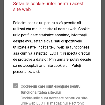
Setările cookie-urilor pentru acest
site web
Folosim cookie-uri pentru a vă permite să
utilizați cât mai bine site-ul nostru web. Cookie-
EJOT Licensing Management
urile pot fi date statistice anonime, informații
despre dvs., setările dvs. sau dispozitivele
utilizate astfel încât site-ul web să funcționeze
Globally connected since 1981
așa cum vă așteptați. EJOT îți respectă dreptul
de protecție a datelor. Prin urmare, puteți decide
să nu acceptați anumite cookie-uri. Puteți
Licensing Management
personaliza aici:
Cookie-uri care sunt esențiale pentru
funcționalitatea site-ului
Cookie-urile sunt necesare pentru ca site-
urile web EJOT și magazinul electronic