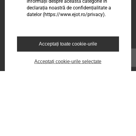
EJOT Romania
informații despre această categorie în
declarația noastră de confidențialitate a
Șos. Comercială nr. 21 A, DN 65 B,
datelor (https://www.ejot.ro/privacy).
Com.Bradu, Sat Geamăna,
Jud. Argeș, RO-117141
phone:
+40 248 2238 - 86
e-mail:
infoRO@ejot.com
Acceptați toate cookie-urile
Facebook
Youtube
Acceptați cookie-urile selectate
LinkedIn
Informații legale
Imprima
Confidentialitate
Termeni & Conditii
Printeaza pagina
Copyright © 2026 EJOT