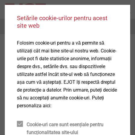
Setările cookie-urilor pentru acest
site web
Menu
Folosim cookie-uri pentru a vă permite să
utilizați cât mai bine site-ul nostru web. Cookie-
urile pot fi date statistice anonime, informații
despre dvs., setările dvs. sau dispozitivele
utilizate astfel încât site-ul web să funcționeze
așa cum vă așteptați. EJOT îți respectă dreptul
de protecție a datelor. Prin urmare, puteți decide
să nu acceptați anumite cookie-uri. Puteți
personaliza aici:
Cookie-uri care sunt esențiale pentru
funcționalitatea site-ului