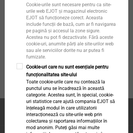
Cookie-urile sunt necesare pentru ca site-
urile web EJOT și magazinul electronic
EJOT să funcționeze corect. Aceasta
include funcții de bază, cum ar fi navigarea
pe pagină și accesul la zone sigure.
Acestea nu pot fi dezactivate. Fără aceste
cookie-uri, anumite părți ale site-urilor web
sau ale serviciilor dorite nu ar putea fi
furnizate.
Cookie-uri care nu sunt esențiale pentru
funcționalitatea site-ului
Toate cookie-urile care nu contează la
punctul unu se încadrează în această
categorie. Acestea sunt, în special, cookie-
uri statistice care ajută compania EJOT să
înțeleagă modul în care utilizatorii
Partea superioara a
interacționează cu site-urile web prin
paginii
colectarea și raportarea informațiilor în
mod anonim. Puteți găsi mai multe