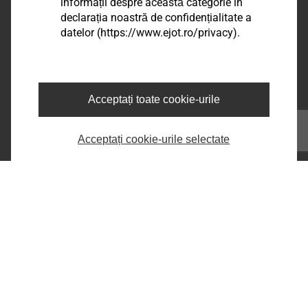
EJOT Romania
informații despre această categorie în
declarația noastră de confidențialitate a
Șos. Comercială nr. 21 A, DN 65 B,
datelor (https://www.ejot.ro/privacy).
Com.Bradu, Sat Geamăna,
Jud. Argeș, RO-117141
phone:
+40 248 2238 - 86
e-mail:
infoRO@ejot.com
Acceptați toate cookie-urile
Facebook
Youtube
Acceptați cookie-urile selectate
LinkedIn
Informații legale
Imprima
Confidentialitate
Termeni & Conditii
Printeaza pagina
Copyright © 2026 EJOT