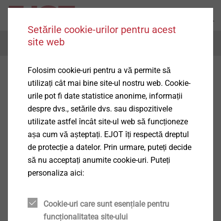
Setările cookie-urilor pentru acest
site web
Menu
Folosim cookie-uri pentru a vă permite să
utilizați cât mai bine site-ul nostru web. Cookie-
urile pot fi date statistice anonime, informații
despre dvs., setările dvs. sau dispozitivele
utilizate astfel încât site-ul web să funcționeze
așa cum vă așteptați. EJOT îți respectă dreptul
de protecție a datelor. Prin urmare, puteți decide
să nu acceptați anumite cookie-uri. Puteți
personaliza aici:
Cookie-uri care sunt esențiale pentru
funcționalitatea site-ului