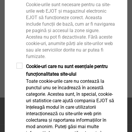
Cookie-urile sunt necesare pentru ca site-
urile web EJOT și magazinul electronic
EJOT să funcționeze corect. Aceasta
include funcții de bază, cum ar fi navigarea
pe pagină și accesul la zone sigure.
Acestea nu pot fi dezactivate. Fără aceste
cookie-uri, anumite părți ale site-urilor web
sau ale serviciilor dorite nu ar putea fi
furnizate.
Cookie-uri care nu sunt esențiale pentru
funcționalitatea site-ului
Toate cookie-urile care nu contează la
punctul unu se încadrează în această
categorie. Acestea sunt, în special, cookie-
uri statistice care ajută compania EJOT să
înțeleagă modul în care utilizatorii
Partea superioara a
interacționează cu site-urile web prin
paginii
colectarea și raportarea informațiilor în
mod anonim. Puteți găsi mai multe