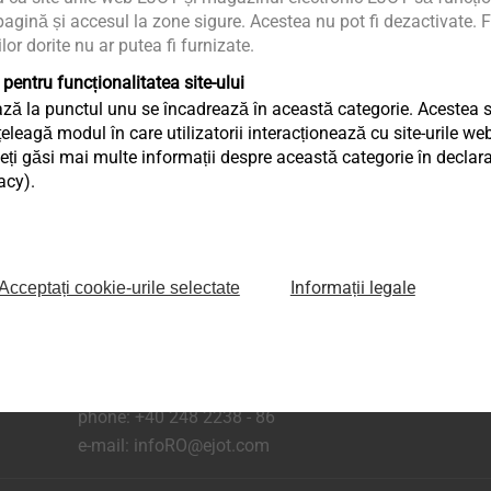
agină și accesul la zone sigure. Acestea nu pot fi dezactivate. F
ilor dorite nu ar putea fi furnizate.
 pentru funcționalitatea site-ului
ză la punctul unu se încadrează în această categorie. Acestea sun
eagă modul în care utilizatorii interacționează cu site-urile web
ți găsi mai multe informații despre această categorie în declaraț
acy).
aginii
Informații legale
Acceptați cookie-urile selectate
Șos. Comercială nr. 21 A, DN 65 B,
Com.Bradu, Sat Geamăna,
Jud. Argeș, RO-117141
phone:
+40 248 2238 - 86
e-mail:
infoRO@ejot.com