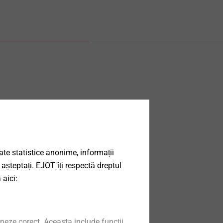
date statistice anonime, informații
 așteptați. EJOT îți respectă dreptul
 aici:
neze corect. Aceasta include funcții