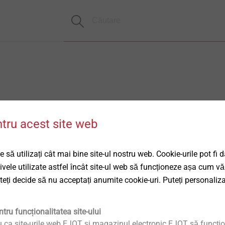
ntru acest site web
 să utilizați cât mai bine site-ul nostru web. Cookie-urile pot fi 
tivele utilizate astfel încât site-ul web să funcționeze așa cum vă
uteți decide să nu acceptați anumite cookie-uri. Puteți personaliza
tru funcționalitatea site-ului
u ca site-urile web EJOT și magazinul electronic EJOT să funcțio