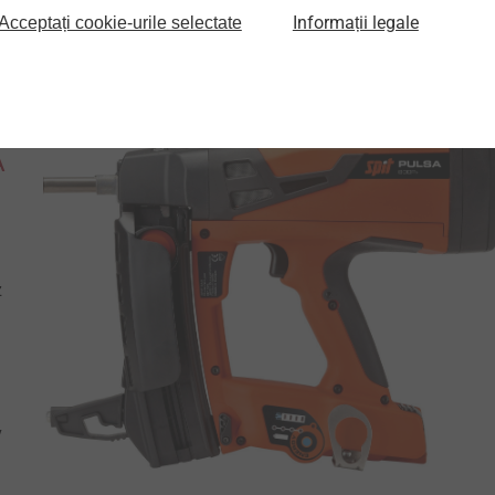
Informații legale
Acceptați cookie-urile selectate
e
A
z
u
v