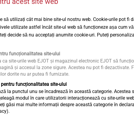
ntru acest site web
 să utilizați cât mai bine site-ul nostru web. Cookie-urile pot fi 
tivele utilizate astfel încât site-ul web să funcționeze așa cum vă
uteți decide să nu acceptați anumite cookie-uri. Puteți personaliza
ă
n
tru funcționalitatea site-ului
u ca site-urile web EJOT și magazinul electronic EJOT să funcțio
agină și accesul la zone sigure. Acestea nu pot fi dezactivate. F
c
ilor dorite nu ar putea fi furnizate.
 pentru funcționalitatea site-ului
ză la punctul unu se încadrează în această categorie. Acestea sun
eagă modul în care utilizatorii interacționează cu site-urile web
ți găsi mai multe informații despre această categorie în declaraț
acy).