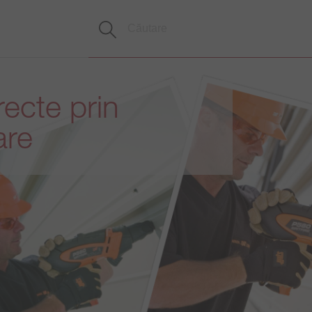
irecte prin
are