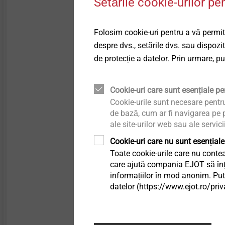
Setările cookie-urilor pe
P560 cu noile bolțuri
Technical details & coatings
Fațade ventilate
de fixare HSBR-14
(ETA-08/0040)
Folosim cookie-uri pentru a vă permite
Structural components
înmagazinabile, face
Sisteme de siguranță
made of plastics
despre dvs., setările dvs. sau dispozi
ca fixarea tablelor de
de protecție a datelor. Prin urmare, p
profil și a casetelor s
Accesorii sisteme de
siguranță
fie o joacă de copil. Î
Cookie-uri care sunt esențiale pen
special designul
Cookie-urile sunt necesare pentr
compact și mânuirea
Sisteme scurgere
de bază, cum ar fi navigarea pe p
eficientă se dovedes
ale site-urilor web sau ale servici
a fi avantaje decisive
Profile interioare
Cookie-uri care nu sunt esențiale
față de sistemele
Toate cookie-urile care nu contea
obișnuite.
care ajută compania EJOT să înțel
Fixarea directă
informațiilor în mod anonim. Pute
datelor (https://www.ejot.ro/priv
Citiți mai mult