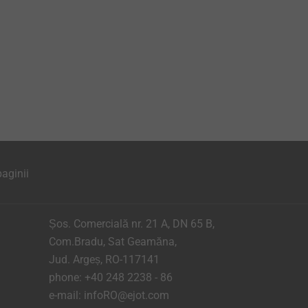
aginii
Șos. Comercială nr. 21 A, DN 65 B,
Com.Bradu, Sat Geamăna,
Jud. Argeș, RO-117141
phone:
+40 248 2238 - 86
e-mail:
infoRO@ejot.com