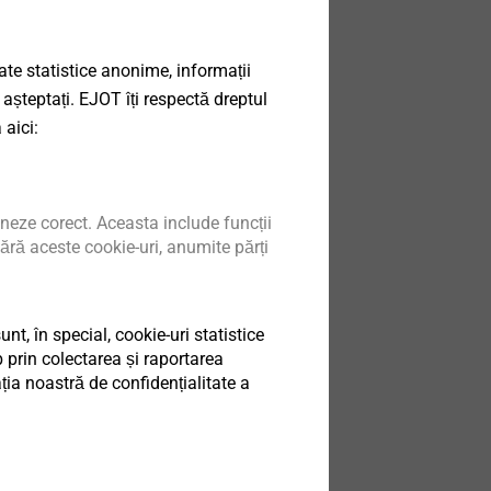
date statistice anonime, informații
 așteptați. EJOT îți respectă dreptul
 aici:
neze corect. Aceasta include funcții
ără aceste cookie-uri, anumite părți
t, în special, cookie-uri statistice
 prin colectarea și raportarea
ia noastră de confidențialitate a