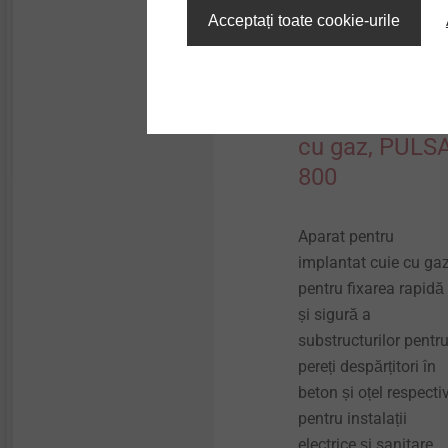
Acceptați toate cookie-urile
Aparate de
implantat cui
cu gaz, PULS
800
Aparat pentru
implantat cuie cu ga
pentru fixarea rapidă
și sigură a
substructurilor pentr
pereți despărțitori în
beton și oțel respecti
pentru instalații
electrice și sanitare.