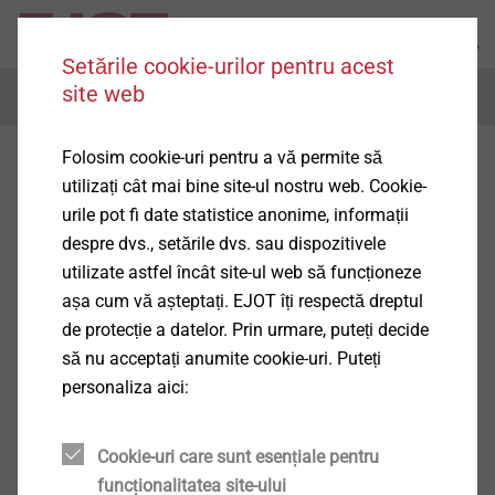
Setările cookie-urilor pentru acest
site web
Menu
Folosim cookie-uri pentru a vă permite să
utilizați cât mai bine site-ul nostru web. Cookie-
urile pot fi date statistice anonime, informații
despre dvs., setările dvs. sau dispozitivele
utilizate astfel încât site-ul web să funcționeze
așa cum vă așteptați. EJOT îți respectă dreptul
de protecție a datelor. Prin urmare, puteți decide
să nu acceptați anumite cookie-uri. Puteți
personaliza aici:
Cookie-uri care sunt esențiale pentru
funcționalitatea site-ului