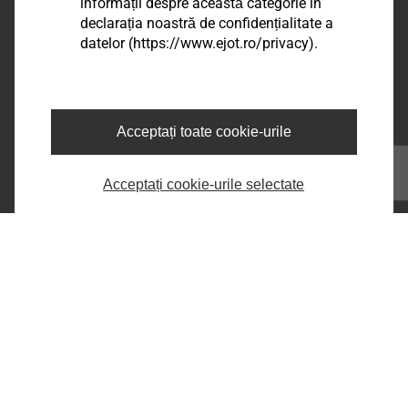
EJOT Romania
informații despre această categorie în
declarația noastră de confidențialitate a
Șos. Comercială nr. 21 A, DN 65 B,
datelor (https://www.ejot.ro/privacy).
Com.Bradu, Sat Geamăna,
Jud. Argeș, RO-117141
phone:
+40 248 2238 - 86
e-mail:
infoRO@ejot.com
Acceptați toate cookie-urile
Facebook
Youtube
Acceptați cookie-urile selectate
LinkedIn
Informații legale
Imprima
Confidentialitate
Termeni & Conditii
Printeaza pagina
Copyright © 2026 EJOT