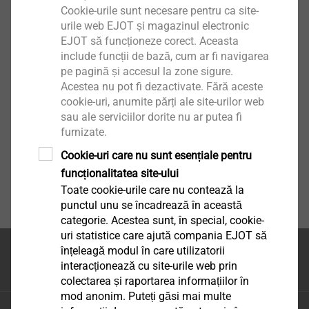
Cookie-urile sunt necesare pentru ca site-
urile web EJOT și magazinul electronic
EJOT să funcționeze corect. Aceasta
include funcții de bază, cum ar fi navigarea
pe pagină și accesul la zone sigure.
Acestea nu pot fi dezactivate. Fără aceste
cookie-uri, anumite părți ale site-urilor web
sau ale serviciilor dorite nu ar putea fi
furnizate.
Cookie-uri care nu sunt esențiale pentru
funcționalitatea site-ului
Toate cookie-urile care nu contează la
punctul unu se încadrează în această
categorie. Acestea sunt, în special, cookie-
uri statistice care ajută compania EJOT să
înțeleagă modul în care utilizatorii
Partea superioara a
interacționează cu site-urile web prin
paginii
colectarea și raportarea informațiilor în
mod anonim. Puteți găsi mai multe