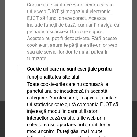
Cookie-urile sunt necesare pentru ca site-
urile web EJOT și magazinul electronic
EJOT să funcționeze corect. Aceasta
include funcții de bază, cum ar fi navigarea
pe pagină și accesul la zone sigure.
Acestea nu pot fi dezactivate. Fără aceste
cookie-uri, anumite părți ale site-urilor web
sau ale serviciilor dorite nu ar putea fi
furnizate.
Cookie-uri care nu sunt esențiale pentru
funcționalitatea site-ului
Toate cookie-urile care nu contează la
punctul unu se încadrează în această
categorie. Acestea sunt, în special, cookie-
uri statistice care ajută compania EJOT să
înțeleagă modul în care utilizatorii
Partea superioara a
interacționează cu site-urile web prin
paginii
colectarea și raportarea informațiilor în
mod anonim. Puteți găsi mai multe