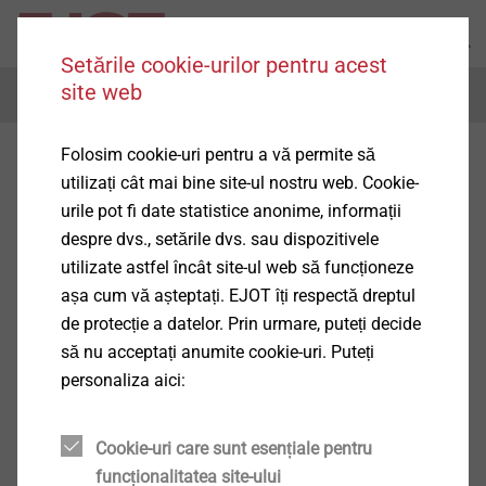
Setările cookie-urilor pentru acest
site web
Menu
Folosim cookie-uri pentru a vă permite să
utilizați cât mai bine site-ul nostru web. Cookie-
urile pot fi date statistice anonime, informații
despre dvs., setările dvs. sau dispozitivele
utilizate astfel încât site-ul web să funcționeze
așa cum vă așteptați. EJOT îți respectă dreptul
de protecție a datelor. Prin urmare, puteți decide
să nu acceptați anumite cookie-uri. Puteți
personaliza aici:
Cookie-uri care sunt esențiale pentru
funcționalitatea site-ului