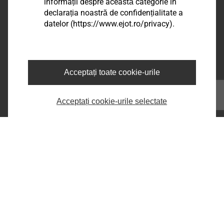
EJOT Romania
informații despre această categorie în
declarația noastră de confidențialitate a
Șos. Comercială nr. 21 A, DN 65 B,
datelor (https://www.ejot.ro/privacy).
Com.Bradu, Sat Geamăna,
Jud. Argeș, RO-117141
phone:
+40 248 2238 - 86
e-mail:
infoRO@ejot.com
Acceptați toate cookie-urile
Facebook
Youtube
Acceptați cookie-urile selectate
LinkedIn
Informații legale
Imprima
Confidentialitate
Termeni & Conditii
Printeaza pagina
Copyright © 2026 EJOT