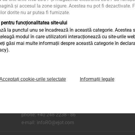
agină și accesul la zone sigure. Acestea nu pot fi dezactivate. F
ilor dorite nu ar putea fi furnizate.
 pentru funcționalitatea site-ului
ză la punctul unu se încadrează în această categorie. Acestea sun
eagă modul în care utilizatorii interacționează cu site-urile web
ți găsi mai multe informații despre această categorie în declaraț
acy).
aginii
Informații legale
Acceptați cookie-urile selectate
Șos. Comercială nr. 21 A, DN 65 B,
Com.Bradu, Sat Geamăna,
Jud. Argeș, RO-117141
phone:
+40 248 2238 - 86
e-mail:
infoRO@ejot.com