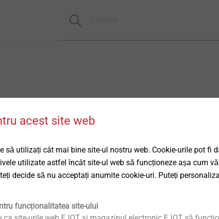
ntru acest site web
 să utilizați cât mai bine site-ul nostru web. Cookie-urile pot fi 
tivele utilizate astfel încât site-ul web să funcționeze așa cum vă
uteți decide să nu acceptați anumite cookie-uri. Puteți personaliza
tru funcționalitatea site-ului
u ca site-urile web EJOT și magazinul electronic EJOT să funcțio