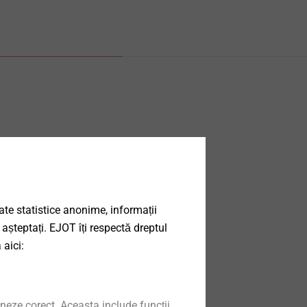
date statistice anonime, informații
 așteptați. EJOT îți respectă dreptul
 aici:
neze corect. Aceasta include funcții