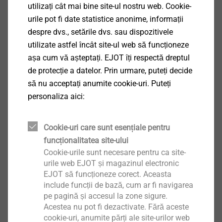
utilizați cât mai bine site-ul nostru web. Cookie-
Unelte, scule de montaj
urile pot fi date statistice anonime, informații
Vizualizare produs
despre dvs., setările dvs. sau dispozitivele
utilizate astfel încât site-ul web să funcționeze
așa cum vă așteptați. EJOT îți respectă dreptul
de protecție a datelor. Prin urmare, puteți decide
să nu acceptați anumite cookie-uri. Puteți
personaliza aici:
EcoTek 50
Vizualizare produs
Cookie-uri care sunt esențiale pentru
funcționalitatea site-ului
Cookie-urile sunt necesare pentru ca site-
urile web EJOT și magazinul electronic
EJOT să funcționeze corect. Aceasta
include funcții de bază, cum ar fi navigarea
FBS-R-6,3
pe pagină și accesul la zone sigure.
Acestea nu pot fi dezactivate. Fără aceste
Fixarea acoperișului plan
cookie-uri, anumite părți ale site-urilor web