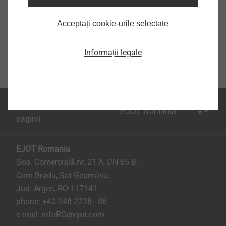
Acceptați cookie-urile selectate
Informații legale
Partea superioara a
paginii
EJOT Romania
Șos. Comercială nr. 21 A, DN 65 B,
Com.Bradu, Sat Geamăna,
Jud. Argeș, RO-117141
phone:
+40 248 2238 - 86
e-mail:
infoRO@ejot.com