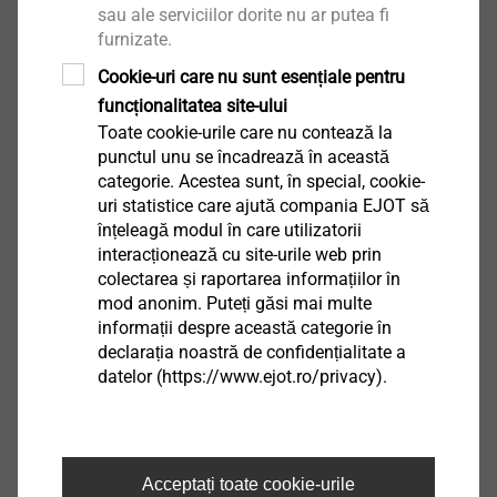
Vizualizare produs
sau ale serviciilor dorite nu ar putea fi
furnizate.
Cookie-uri care nu sunt esențiale pentru
funcționalitatea site-ului
Toate cookie-urile care nu contează la
Bit hexalobular TX form C
punctul unu se încadrează în această
6,3
categorie. Acestea sunt, în special, cookie-
Unelte, scule de montaj
uri statistice care ajută compania EJOT să
înțeleagă modul în care utilizatorii
Vizualizare produs
interacționează cu site-urile web prin
colectarea și raportarea informațiilor în
mod anonim. Puteți găsi mai multe
informații despre această categorie în
declarația noastră de confidențialitate a
datelor (https://www.ejot.ro/privacy).
Acceptați toate cookie-urile