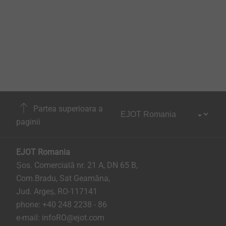
Partea superioara a
paginii
EJOT Romania
Șos. Comercială nr. 21 A, DN 65 B,
Com.Bradu, Sat Geamăna,
Jud. Argeș, RO-117141
phone:
+40 248 2238 - 86
e-mail:
infoRO@ejot.com