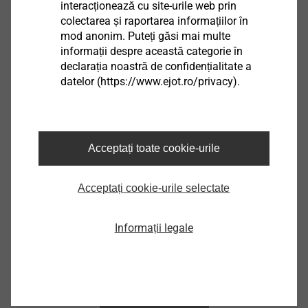
interacționează cu site-urile web prin
colectarea și raportarea informațiilor în
SDS plus 6/160
mod anonim. Puteți găsi mai multe
informații despre această categorie în
9200000032
declarația noastră de confidențialitate a
SDS-plus 8/160
datelor (https://www.ejot.ro/privacy).
9200000033
SDS plus 8/310
Acceptați toate cookie-urile
9200000038
Acceptați cookie-urile selectate
SDS plus 8/210
9200000039
Informații legale
SDS plus 5.5/310
9200000042