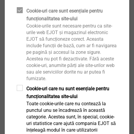
Cookie-uri care sunt esențiale pentru
funcționalitatea site-ului
SDS plus 5/110
Cookie-urile sunt necesare pentru ca site-
urile web EJOT și magazinul electronic
9200000020
EJOT să funcționeze corect. Aceasta
include funcții de bază, cum ar fi navigarea
SDS plus 5.5/260
pe pagină și accesul la zone sigure.
9200000021
Acestea nu pot fi dezactivate. Fără aceste
cookie-uri, anumite părți ale site-urilor web
SDS plus 5/160
sau ale serviciilor dorite nu ar putea fi
furnizate.
9200000022
Cookie-uri care nu sunt esențiale pentru
SDS plus 5/210
funcționalitatea site-ului
Toate cookie-urile care nu contează la
9200000025
punctul unu se încadrează în această
categorie. Acestea sunt, în special, cookie-
SDS plus 5.0 x 250/310
uri statistice care ajută compania EJOT să
înțeleagă modul în care utilizatorii
9200000028