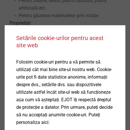
Pentru zidărie, beton, piatră naturală, piatră
artificială etc.
Pentru găurirea materialelor prin rotație
Proprietăți
Pentru îndepărtarea rapidă a prafului
Setările cookie-urilor pentru acest
Asigurat pentru durata de viaţă şi performanţă
site web
Detalii tehnice
Se potrivește direct în mașinile de găurit SDS
Folosim cookie-uri pentru a vă permite să
utilizați cât mai bine site-ul nostru web. Cookie-
urile pot fi date statistice anonime, informații
Vă rugăm să alegeți o variantă de produs
despre dvs., setările dvs. sau dispozitivele
utilizate astfel încât site-ul web să funcționeze
așa cum vă așteptați. EJOT îți respectă dreptul
Filtru
de protecție a datelor. Prin urmare, puteți decide
să nu acceptați anumite cookie-uri. Puteți
personaliza aici: