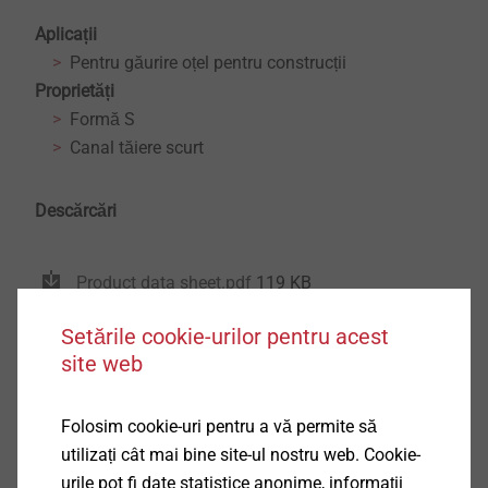
Aplicații
Pentru găurire oțel pentru construcții
Proprietăți
Formă S
Canal tăiere scurt
Descărcări
Product data sheet.pdf
119 KB
Setările cookie-urilor pentru acest
site web
Vă rugăm să alegeți o variantă de produs
Folosim cookie-uri pentru a vă permite să
Filtru
utilizați cât mai bine site-ul nostru web. Cookie-
urile pot fi date statistice anonime, informații