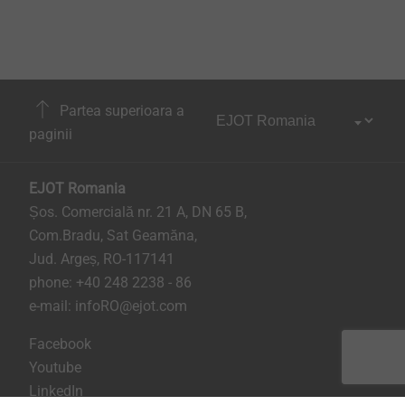
Partea superioara a
paginii
EJOT Romania
Șos. Comercială nr. 21 A, DN 65 B,
Com.Bradu, Sat Geamăna,
Jud. Argeș, RO-117141
phone:
+40 248 2238 - 86
e-mail:
infoRO@ejot.com
Facebook
Youtube
LinkedIn