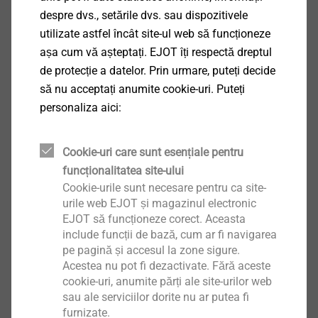
despre dvs., setările dvs. sau dispozitivele
utilizate astfel încât site-ul web să funcționeze
așa cum vă așteptați. EJOT îți respectă dreptul
de protecție a datelor. Prin urmare, puteți decide
Burghiu S 4.0/60
să nu acceptați anumite cookie-uri. Puteți
personaliza aici:
9250407000
Burghiu S 4.1/55
Cookie-uri care sunt esențiale pentru
9250405000
funcționalitatea site-ului
Cookie-urile sunt necesare pentru ca site-
Burghiu S 4.5/60
urile web EJOT și magazinul electronic
EJOT să funcționeze corect. Aceasta
9250434000
include funcții de bază, cum ar fi navigarea
pe pagină și accesul la zone sigure.
Burghiu S 4.5/125
Acestea nu pot fi dezactivate. Fără aceste
cookie-uri, anumite părți ale site-urilor web
9250435000
sau ale serviciilor dorite nu ar putea fi
furnizate.
Burghiu S 4.5/175