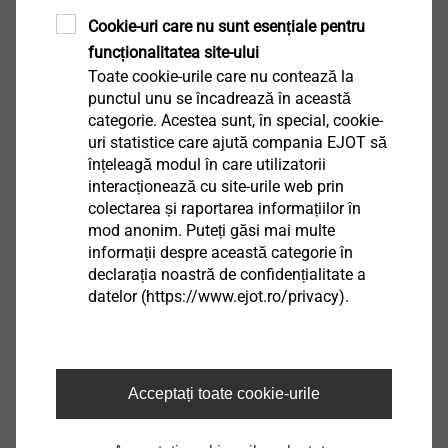
Cookie-uri care nu sunt esențiale pentru
9250436000
funcționalitatea site-ului
Toate cookie-urile care nu contează la
Drill bit S 4.45/235
punctul unu se încadrează în această
9250450235
categorie. Acestea sunt, în special, cookie-
uri statistice care ajută compania EJOT să
Burghiu S 4.5/295
înțeleagă modul în care utilizatorii
interacționează cu site-urile web prin
9250450295
colectarea și raportarea informațiilor în
mod anonim. Puteți găsi mai multe
Burghiu S 5.0/60
informații despre această categorie în
declarația noastră de confidențialitate a
9250409000
datelor (https://www.ejot.ro/privacy).
Burghiu S 5.0/95
9250410000
Acceptați toate cookie-urile
Burghiu S 5.0/250
9250414000