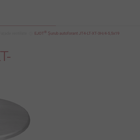
®
Fațade ventilate
EJOT
Șurub autoforant JT4-LT-XT-3H/4-5,5x19
T-