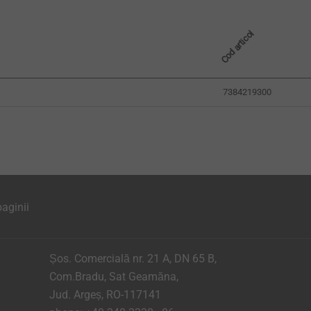
Cod articol
7384219300
aginii
Șos. Comercială nr. 21 A, DN 65 B,
Com.Bradu, Sat Geamăna,
Jud. Argeș, RO-117141