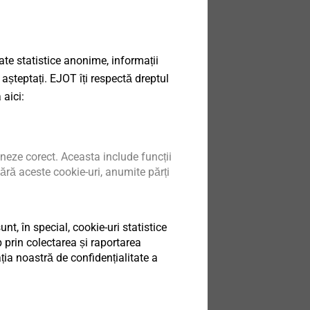
ata sheet.pdf
175 KB
date statistice anonime, informații
tapping screws.pdf
1 MB
 așteptați. EJOT îți respectă dreptul
instruction.pdf
225 KB
 aici:
instruction.pdf
3 MB
neze corect. Aceasta include funcții
ără aceste cookie-uri, anumite părți
t, în special, cookie-uri statistice
 prin colectarea și raportarea
ia noastră de confidențialitate a