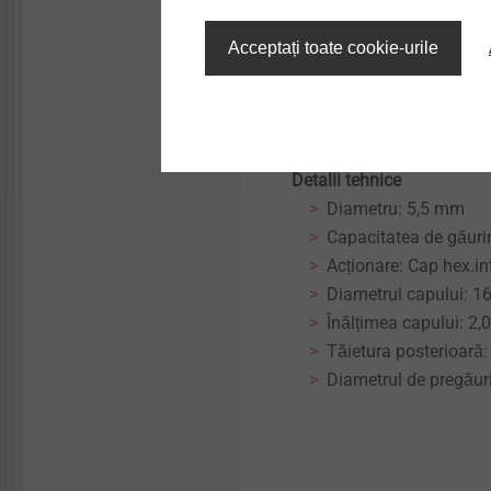
Inelul de tăiere XT de
îndepărtarea ușoară a 
Acceptați toate cookie-urile
punctelor fixe fără b
Partea fără filet de s
suplimentară a capul
placă
Detalii tehnice
Diametru: 5,5 mm
Capacitatea de găurir
Acționare: Cap hex.i
Diametrul capului: 1
Înălțimea capului: 2
Tăietura posterioară
Diametrul de pregăur