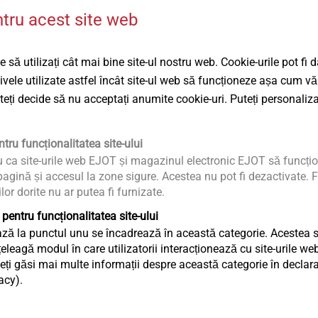
Descărcări
ntru acest site web
r pentru fațade pe subconstrucții din
®
 ex. Novelis ff2
Product d
 să utilizați cât mai bine site-ul nostru web. Cookie-urile pot fi 
bucșe pentru puncte fixe și culisante LT
EPD Self-
tivele utilizate astfel încât site-ul web să funcționeze așa cum vă
Assembly 
uteți decide să nu acceptați anumite cookie-uri. Puteți personaliza
Assembly 
tru funcționalitatea site-ului
ungite și diametrelor mari ale pregăuririlor
u ca site-urile web EJOT și magazinul electronic EJOT să funcțio
are RAL
agină și accesul la zone sigure. Acestea nu pot fi dezactivate. F
ilor dorite nu ar putea fi furnizate.
dei datorită capului foarte plat al șurubului
oscilare datorită utilizării sculei LT
 pentru funcționalitatea site-ului
ecare fiabilă datorită tăieturii posterioare
ză la punctul unu se încadrează în această categorie. Acestea sun
eagă modul în care utilizatorii interacționează cu site-urile web
ți găsi mai multe informații despre această categorie în declaraț
entrare protejează suprafața plăcii de fațade
acy).
r
niturilor și lera de găurire nu sunt necesare