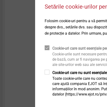
Technical details & coatings
Aplicații
Fațade ventilate
Setările cookie-urilor pe
Pentru fixarea plăcilo
aluminiu ≤ 2,0 mm, de
Structural components
Sisteme de siguranță
made of plastics
Folosim cookie-uri pentru a vă permite
Se poate combina cu 
despre dvs., setările dvs. sau dispozi
Proprietăți
de protecție a datelor. Prin urmare, p
Accesorii sisteme de
Oțel inoxidabil A2
siguranță
Cap lentilă
Avantaje
Cookie-uri care sunt esențiale pen
Sisteme scurgere
Acoperirea găurilor al
Cookie-urile sunt necesare pentr
Disponibil și în culo
de bază, cum ar fi navigarea pe p
ale site-urilor web sau ale servici
Profile interioare
Design estetic al fața
Îmbinare filetată fără 
Cookie-uri care nu sunt esențiale
Montare simplă și alun
Toate cookie-urile care nu contea
Fixarea directă
care ajută compania EJOT să înțel
optimizate
informațiilor în mod anonim. Pute
Gulerul bucșelor de c
datelor (https://www.ejot.ro/priv
împotriva zgârieturilo
Lera de introducere a 