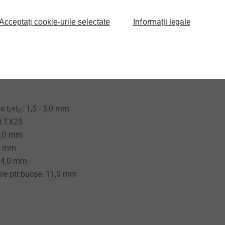
 sub capul șurubului facilitează
foliei de protecție în cazul formării
Informații legale
Acceptați cookie-urile selectate
ucșă de centrare
ub capul șurubului permite o rotație
ui șurubulului după așezarea capului pe
e t
+t
: 1,5 - 3,0 mm
I
II
nt.TX25
6,0 mm
,0 mm
: 4,0 mm
ire ptr.bucșe: 11,0 mm