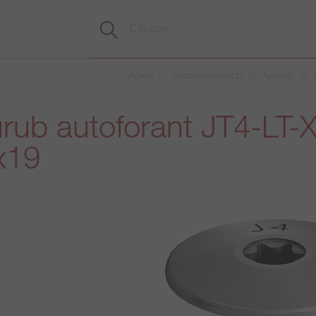
Acasă
Divizia construcții
Aplicații
rub autoforant JT4-LT-X
x19