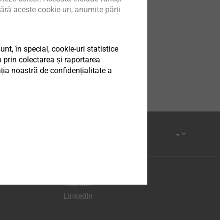
ound
ără aceste cookie-uri, anumite părți
g or currently unavailable.
browser.
t, în special, cookie-uri statistice
 prin colectarea și raportarea
ia noastră de confidențialitate a
Facebook
Youtube
LinkedIn