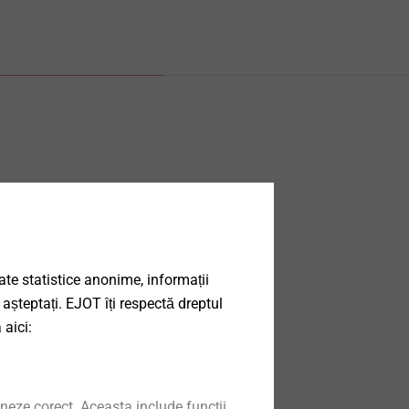
date statistice anonime, informații
 așteptați. EJOT îți respectă dreptul
 aici:
neze corect. Aceasta include funcții