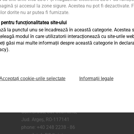
404: Page Not F
agină și accesul la zone sigure. Acestea nu pot fi dezactivate. F
ilor dorite nu ar putea fi furnizate.
We are sorry, looks like the page you are looking for is missin
 pentru funcționalitatea site-ului
Or you may have disabled cookies in your 
ză la punctul unu se încadrează în această categorie. Acestea sun
eagă modul în care utilizatorii interacționează cu site-urile web
ți găsi mai multe informații despre această categorie în declaraț
Back to Homepage
acy).
Informații legale
Acceptați cookie-urile selectate
aginii
Șos. Comercială nr. 21 A, DN 65 B,
Com.Bradu, Sat Geamăna,
Jud. Argeș, RO-117141
phone:
+40 248 2238 - 86