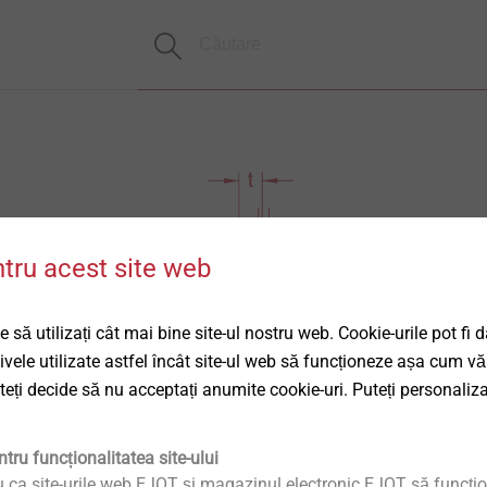
ntru acest site web
 să utilizați cât mai bine site-ul nostru web. Cookie-urile pot fi 
tivele utilizate astfel încât site-ul web să funcționeze așa cum vă
uteți decide să nu acceptați anumite cookie-uri. Puteți personaliza
tru funcționalitatea site-ului
u ca site-urile web EJOT și magazinul electronic EJOT să funcțio