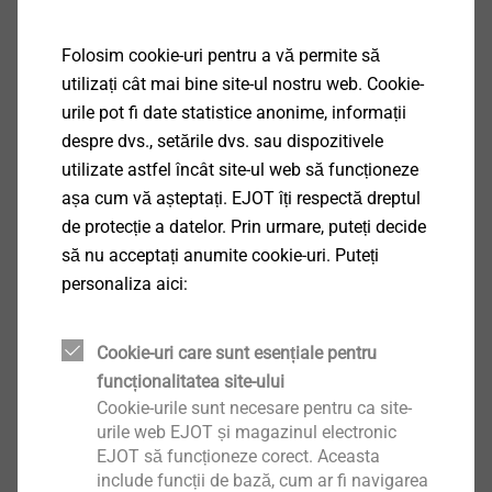
Specificații
Folosim cookie-uri pentru a vă permite să
Aplicații
utilizați cât mai bine site-ul nostru web. Cookie-
Coaserea laterală a plăcilor profilate din oţel
urile pot fi date statistice anonime, informații
Proprietăți
despre dvs., setările dvs. sau dispozitivele
Oţel temperat, zincat
utilizate astfel încât site-ul web să funcționeze
Cu zonă fără filet sub cap pentru o strângere mai
așa cum vă așteptați. EJOT îți respectă dreptul
bună
de protecție a datelor. Prin urmare, puteți decide
Vârf antialunecare
să nu acceptați anumite cookie-uri. Puteți
Înmagazinat (20 buc./cartuș)
personaliza aici:
Adecvat pentru prelucrarea cu mașină de
®
înșurubat EJOFAST
JF
Detalii tehnice
Cookie-uri care sunt esențiale pentru
Diametru: 4,8 mm
funcționalitatea site-ului
Capacitate de găurire: t
+ t
: 0,88 + 0,88 mm
Cookie-urile sunt necesare pentru ca site-
I
II
urile web EJOT și magazinul electronic
Acționare: cap hexagonal SW8
EJOT să funcționeze corect. Aceasta
Turația de înșurubare: max. 1800 rpm
include funcții de bază, cum ar fi navigarea