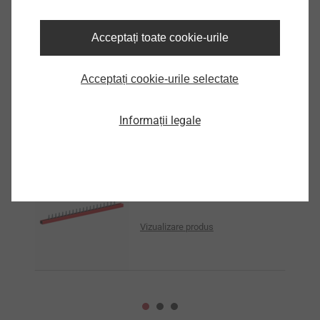
Specificații
Descriere produs
JF2-2H-4.8x19-magazinat
Acceptați toate cookie-urile
Unitate
1000
Acceptați cookie-urile selectate
Produse similare
Informații legale
JT2-3-4,8x19-înmagazinat
Vizualizare produs