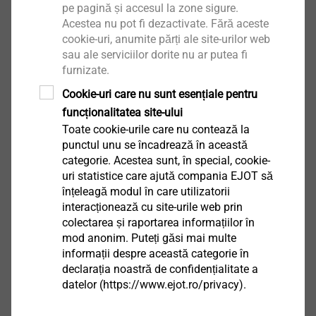
pe pagină și accesul la zone sigure.
Descărcări
Acestea nu pot fi dezactivate. Fără aceste
cookie-uri, anumite părți ale site-urilor web
sau ale serviciilor dorite nu ar putea fi
furnizate.
Romanian
Cookie-uri care nu sunt esențiale pentru
English
funcționalitatea site-ului
Toate cookie-urile care nu contează la
punctul unu se încadrează în această
DoP ETA-10/0200 JF2.pdf
665 KB
categorie. Acestea sunt, în special, cookie-
uri statistice care ajută compania EJOT să
înțeleagă modul în care utilizatorii
Vă rugăm selectați cantitatea dorită
interacționează cu site-urile web prin
colectarea și raportarea informațiilor în
mod anonim. Puteți găsi mai multe
informații despre această categorie în
JF2-2H-4.8x19-magazinat
declarația noastră de confidențialitate a
3375000000
datelor (https://www.ejot.ro/privacy).