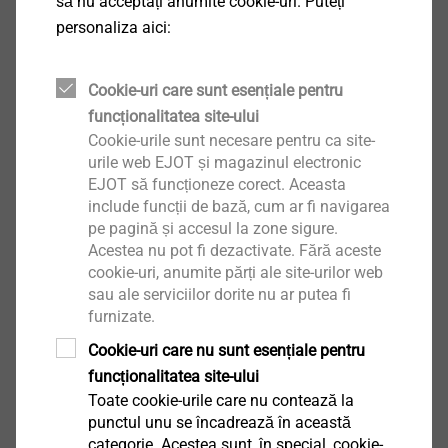
să nu acceptați anumite cookie-uri. Puteți
personaliza aici:
Aplicații
Fixarea profilelor din aluminiu pe suporturi din
Cookie-uri care sunt esențiale pentru
aluminiu ≤2 mm
funcționalitatea site-ului
Proprietăți
Cookie-urile sunt necesare pentru ca site-
Oțel inoxidabil A2
urile web EJOT și magazinul electronic
Detalii tehnice
EJOT să funcționeze corect. Aceasta
Capacitate de găurire t
+ t
: 1,0 + 2,0 mm
include funcții de bază, cum ar fi navigarea
I
II
®
Acționare: cap hexalobular TORX
T20
pe pagină și accesul la zone sigure.
Acestea nu pot fi dezactivate. Fără aceste
cookie-uri, anumite părți ale site-urilor web
sau ale serviciilor dorite nu ar putea fi
furnizate.
Vă rugăm să alegeți o variantă de produs
Cookie-uri care nu sunt esențiale pentru
funcționalitatea site-ului
Toate cookie-urile care nu contează la
JT4-ZT-3-4.2x16
punctul unu se încadrează în această
7381074300
categorie. Acestea sunt, în special, cookie-