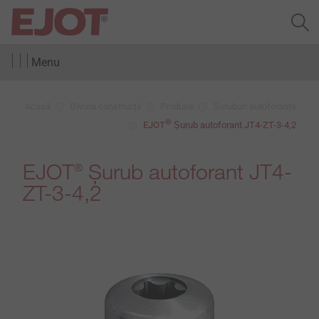
Menu
Acasă
Divizia construcții
Produse
Șuruburi autoforante
®
EJOT
Șurub autoforant JT4-ZT-3-4,2
EJOT
Șurub autoforant JT4-
®
ZT-3-4,2