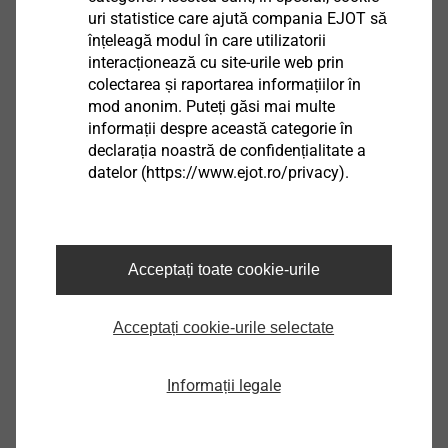
uri statistice care ajută compania EJOT să
înțeleagă modul în care utilizatorii
Specificații
interacționează cu site-urile web prin
Descriere produs
JT4-ZT-3-4.2x16
colectarea și raportarea informațiilor în
mod anonim. Puteți găsi mai multe
Unitate
100
informații despre această categorie în
declarația noastră de confidențialitate a
datelor (https://www.ejot.ro/privacy).
Alte produse
Acceptați toate cookie-urile
Bit hexalobular TX form C
Acceptați cookie-urile selectate
6,3
Vizualizare produs
Informații legale