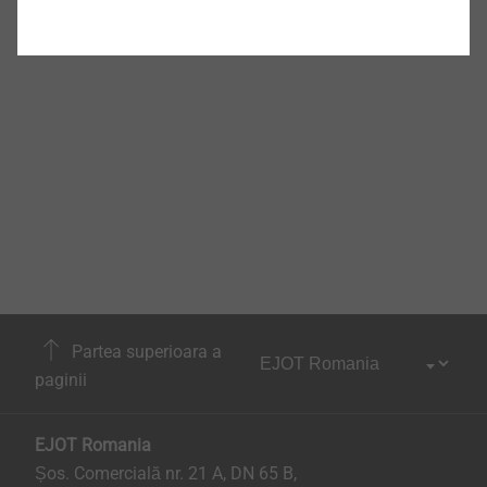
Partea superioara a
paginii
EJOT Romania
Șos. Comercială nr. 21 A, DN 65 B,