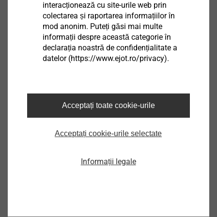
interacționează cu site-urile web prin
Turația de înșurubare: max.1300 t/min.
colectarea și raportarea informațiilor în
Filet de susținere: 6,3 mm
mod anonim. Puteți găsi mai multe
informații despre această categorie în
declarația noastră de confidențialitate a
Descărcări
datelor (https://www.ejot.ro/privacy).
Romanian
English
Acceptați toate cookie-urile
Acceptați cookie-urile selectate
DoP ETA-13/0177 JT6.pdf
2 MB
Informații legale