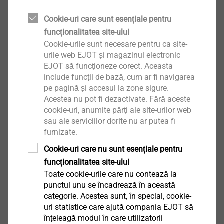
Cookie-uri care sunt esențiale pentru
Aplicații
funcționalitatea site-ului
Șurub special pentru îmbinarea filetată a
Cookie-urile sunt necesare pentru ca site-
elementelor de tip sandwich pe subconstrucții din
urile web EJOT și magazinul electronic
oțel 1,5-5 mm
EJOT să funcționeze corect. Aceasta
Proprietăți
include funcții de bază, cum ar fi navigarea
pe pagină și accesul la zone sigure.
Oțel inoxidabil A2/A4 cu vârful de găurit din oțel
Acestea nu pot fi dezactivate. Fără aceste
întărit
cookie-uri, anumite părți ale site-urilor web
Șaibă de etanșare din oțel inoxidabil
sau ale serviciilor dorite nu ar putea fi
Șaibă de etanșare captivă, premontată
furnizate.
Cu zonă liberă de filet sub cap pentru o strângere
Cookie-uri care nu sunt esențiale pentru
mai bună
funcționalitatea site-ului
Filet de susținere sub cap
Toate cookie-urile care nu contează la
Detalii tehnice
punctul unu se încadrează în această
Diametru: 5,5 mm
categorie. Acestea sunt, în special, cookie-
Capacitatea de găurire t
+t
: 6,5 mm
uri statistice care ajută compania EJOT să
I
II
înțeleagă modul în care utilizatorii
Acționare: cap hexagonal SW8