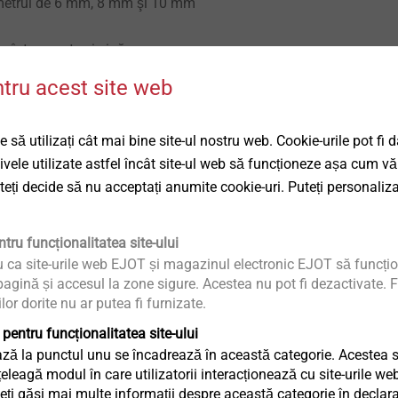
ametrul de 6 mm, 8 mm şi 10 mm
u între perete şi şină
mpensate individual prin combinare cu
ntru acest site web
mpensare
 să utilizați cât mai bine site-ul nostru web. Cookie-urile pot fi 
tivele utilizate astfel încât site-ul web să funcționeze așa cum vă
 mm
uteți decide să nu acceptați anumite cookie-uri. Puteți personaliza
variantă de produs
tru funcționalitatea site-ului
u ca site-urile web EJOT și magazinul electronic EJOT să funcțio
agină și accesul la zone sigure. Acestea nu pot fi dezactivate. F
ilor dorite nu ar putea fi furnizate.
 pentru funcționalitatea site-ului
ză la punctul unu se încadrează în această categorie. Acestea sun
eagă modul în care utilizatorii interacționează cu site-urile web
ți găsi mai multe informații despre această categorie în declaraț