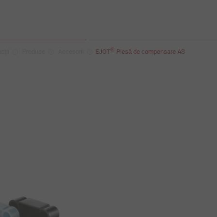
®
cții
Produse
Accesorii
EJOT
Piesă de compensare AS