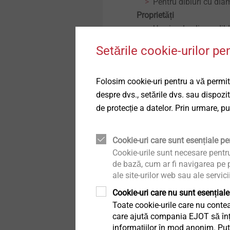
Pentru dibluri cu di
Technical details & coatings
Fațade ventilate
Proprietăți
Un simplu clic pe dibl
Structural components
Sisteme de siguranță
Toleranţele pot fi co
made of plastics
Setările cookie-urilor pe
diverse piese de co
Sortare pe culori
Accesorii sisteme de
siguranță
Folosim cookie-uri pentru a vă permite
Detalii tehnice
despre dvs., setările dvs. sau dispozi
Dimensiuni: 50 x 50
de protecție a datelor. Prin urmare, p
Sisteme scurgere
Vă rugăm să alegeți o 
Profile interioare
Cookie-uri care sunt esențiale pen
Cookie-urile sunt necesare pentr
Filtru
de bază, cum ar fi navigarea pe p
Fixarea directă
ale site-urilor web sau ale servici
Cookie-uri care nu sunt esențiale
Toate cookie-urile care nu contea
care ajută compania EJOT să înțel
informațiilor în mod anonim. Pute