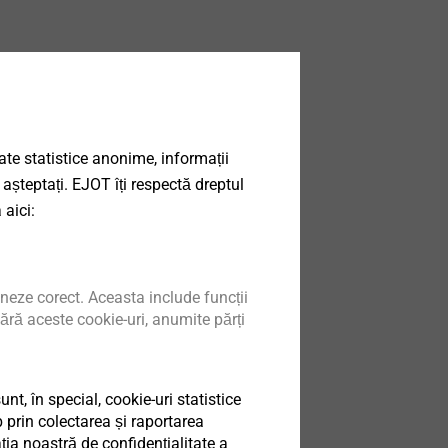
date statistice anonime, informații
 așteptați. EJOT îți respectă dreptul
 aici:
neze corect. Aceasta include funcții
ără aceste cookie-uri, anumite părți
t, în special, cookie-uri statistice
 prin colectarea și raportarea
ia noastră de confidențialitate a