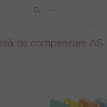
Acasă
Divizia constru
esă de compensare AS