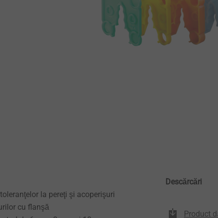
Descărcări
leranţelor la pereţi şi acoperişuri
rilor cu flanşă
Product d