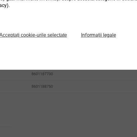
acy).
Cod articol
Informații legale
Acceptați cookie-urile selectate
8600725700
8601233720
8601187730
8601188750