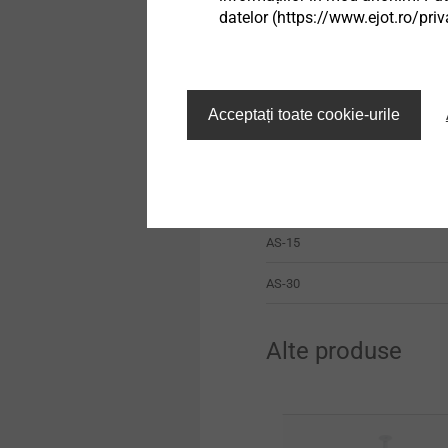
datelor (https://www.ejot.ro/priv
Descriere produs
Acceptați toate cookie-urile
AS-3
AS-8
AS-15
AS-30
Alte produse