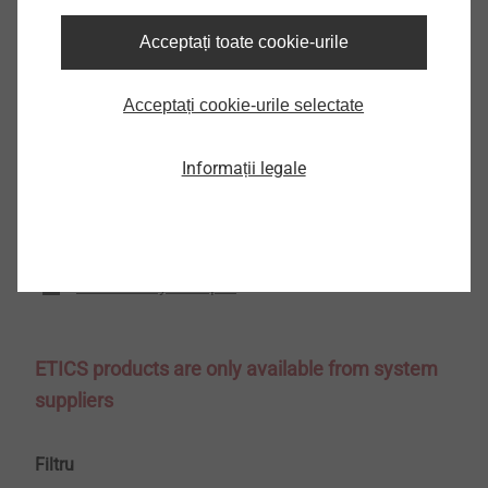
Depozitați într-un loc uscat și răcoros
Transport și depozitare orizontală
Acceptați toate cookie-urile
Descărcări
Acceptați cookie-urile selectate
Informații legale
Catalogue Profiles.pdf
9 MB
EPD EJOT Pro-Line – Profiles.pdf
925 KB
LEED profile EJOT Pro-Line – Profiles.pdf
595 KB
EJOT-tds-Pro-GAP-GF-en.pdf
261 KB
Adhesive system.pdf
474 KB
ETICS products are only available from system
suppliers
Filtru