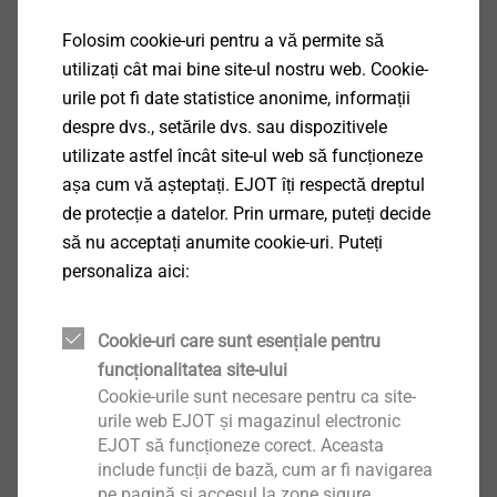
Îmbinare fără întreținere
Bandă de transfer integrată pentru atașarea foliei
Folosim cookie-uri pentru a vă permite să
de acoperire
utilizați cât mai bine site-ul nostru web. Cookie-
Fără lucrări de curățare ulterioare
urile pot fi date statistice anonime, informații
Disponibil în alb și antracit
despre dvs., setările dvs. sau dispozitivele
Detalii tehnice
utilizate astfel încât site-ul web să funcționeze
Profil dur din PVC cu țesătură din fibră de sticlă 160 g,
așa cum vă așteptați. EJOT îți respectă dreptul
rezistent alcalin, nedeplasabil. Plasă 12,5 cm. Cu
de protecție a datelor. Prin urmare, puteți decide
bandă din spumă de polietilenă 9 x 1 mm și 5,5 x 3
să nu acceptați anumite cookie-uri. Puteți
mm cu rezistență mare de aderență și impermeabilă la
personaliza aici:
ploi abundente, rezistență optimă la îmbătrânire și
umiditate, precum și rezistență maximă la radiațiile UV
Cookie-uri care sunt esențiale pentru
și de ozon, mișcările sunt absorbite permanent prin
funcționalitatea site-ului
bucla integrată din elastomer termoplastic. Bandă de
Cookie-urile sunt necesare pentru ca site-
transfer autoadezivă 12 mm pentru prinderea foliei de
urile web EJOT și magazinul electronic
protecție.
EJOT să funcționeze corect. Aceasta
include funcții de bază, cum ar fi navigarea
Instrucțiuni privind aplicarea
pe pagină și accesul la zone sigure.