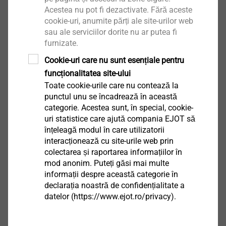
Suprafața trebuie să fie plană, uscată, fără praf și
Acestea nu pot fi dezactivate. Fără aceste
grăsime. Orice reziduuri care reduc aderența trebuie
cookie-uri, anumite părți ale site-urilor web
sau ale serviciilor dorite nu ar putea fi
îndepărtate. Efectuați un test de adeziv!
furnizate.
Temperatura de aplicare a subtratului de la +5 la +40 °
Cookie-uri care nu sunt esențiale pentru
C. Tăiați din plasa profilului de tencuială lungimea
funcționalitatea site-ului
necesară cu o foarfecă pentru plinte. Lipiți profilul pe
Toate cookie-urile care nu contează la
rama ferestrei și apăsați ferm. Atașați folia de
punctul unu se încadrează în această
acoperire pe banda de transfer adezivă furnizată pe
categorie. Acestea sunt, în special, cookie-
uri statistice care ajută compania EJOT să
clapă. Îndoiți țesătura din fibră de sticlă înainte pentru
înțeleagă modul în care utilizatorii
a aplica compusul de armare. Țesătura este apoi
interacționează cu site-urile web prin
încorporată în compusul de armare umed și umplută
colectarea și raportarea informațiilor în
cu o spatulă. După terminarea lucrării, clapeta de
mod anonim. Puteți găsi mai multe
protecție trebuie îndoită spre bara de declanșare și
informații despre această categorie în
apoi trasă de sus în jos paralel cu profilul. Urmați
declarația noastră de confidențialitate a
datelor (https://www.ejot.ro/privacy).
instrucțiunile de procesare!
Indicații