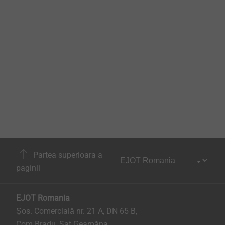
Partea superioara a
paginii
EJOT Romania
Șos. Comercială nr. 21 A, DN 65 B,
Com.Bradu, Sat Geamăna,