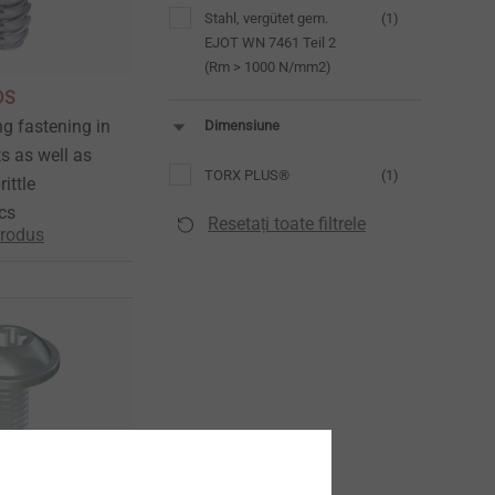
Stahl, vergütet gem.
(1)
EJOT WN 7461 Teil 2
(Rm > 1000 N/mm2)
DS
ng fastening in
Dimensiune
s as well as
TORX PLUS®
(1)
rittle
cs
Resetați toate filtrele
produs