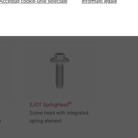
Informații legale
Acceptați cookie-urile selectate
l
production of functional
production o
plastic parts with
plastic parts
integrated contacts.
integrated co
Vizualizare produs
Vizualizare 
®
EJOT SpringHead
Screw head with integrated
s
spring element