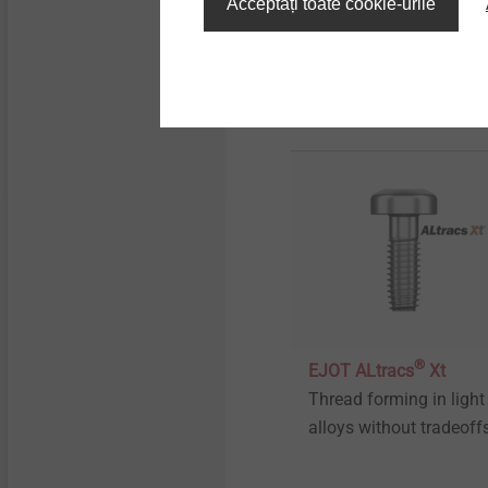
Acceptați toate cookie-urile
production of functiona
plastic parts with
integrated contacts.
Vizualizare produs
®
EJOT ALtracs
Xt
Thread forming in light
alloys without tradeoff