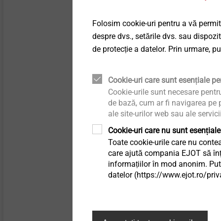
Technical details & coatings
®
Fațade ventilate
EJOFORM
Folosim cookie-uri pentru a vă permite
Flexibility with multi-st
Structural components
despre dvs., setările dvs. sau dispozi
forming technology.
Sisteme de siguranță
made of plastics
de protecție a datelor. Prin urmare, p
Accesorii sisteme de
Vizualizare produs
siguranță
Cookie-uri care sunt esențiale pen
Cookie-urile sunt necesare pentr
de bază, cum ar fi navigarea pe p
Sisteme scurgere
ale site-urilor web sau ale servici
Cookie-uri care nu sunt esențiale
Profile interioare
Toate cookie-urile care nu contea
care ajută compania EJOT să înțel
informațiilor în mod anonim. Pute
Fixarea directă
datelor (https://www.ejot.ro/priv
EJOT Covers
Development and