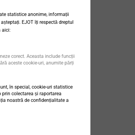
®
date statistice anonime, informații
embly of pre-
 așteptați. EJOT îți respectă dreptul
 sheets
 aici:
produs
neze corect. Aceasta include funcții
ără aceste cookie-uri, anumite părți
t, în special, cookie-uri statistice
 prin colectarea și raportarea
ia noastră de confidențialitate a
ings
 and