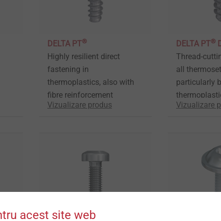
®
®
DELTA PT
DELTA PT
Highly resilient direct
Thread-cutti
fastening in
all thermoset
thermoplastics, also with
particularly b
fibre reinforcement
thermoplasti
Vizualizare produs
Vizualizare 
ntru acest site web