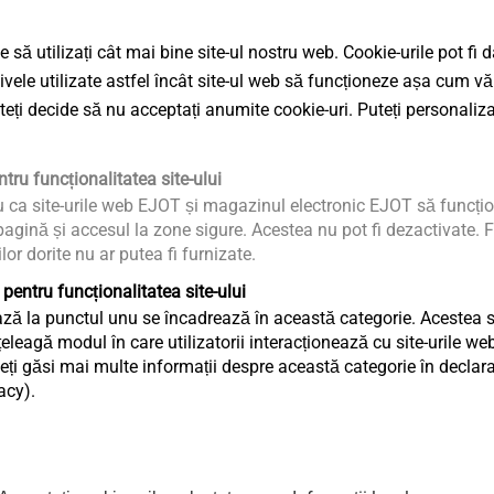
®
ALtracs
Plus
SHEETtracs
 să utilizați cât mai bine site-ul nostru web. Cookie-urile pot fi 
age
The self-tapping screw for
Reliable ass
tivele utilizate astfel încât site-ul web să funcționeze așa cum vă
light metal
punched thin
uteți decide să nu acceptați anumite cookie-uri. Puteți personaliza
Vizualizare produs
Vizualizare 
tru funcționalitatea site-ului
u ca site-urile web EJOT și magazinul electronic EJOT să funcțio
agină și accesul la zone sigure. Acestea nu pot fi dezactivate. F
ilor dorite nu ar putea fi furnizate.
 pentru funcționalitatea site-ului
ză la punctul unu se încadrează în această categorie. Acestea sun
eagă modul în care utilizatorii interacționează cu site-urile web
ți găsi mai multe informații despre această categorie în declaraț
acy).
Housing
Sensor Hous
Development and
Development