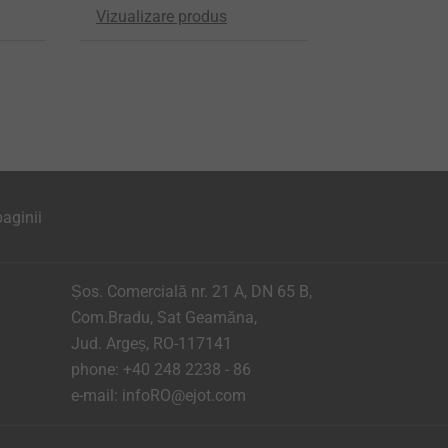
Vizualizare produs
aginii
Șos. Comercială nr. 21 A, DN 65 B,
Com.Bradu, Sat Geamăna,
Jud. Argeș, RO-117141
phone:
+40 248 2238 - 86
e-mail:
infoRO@ejot.com